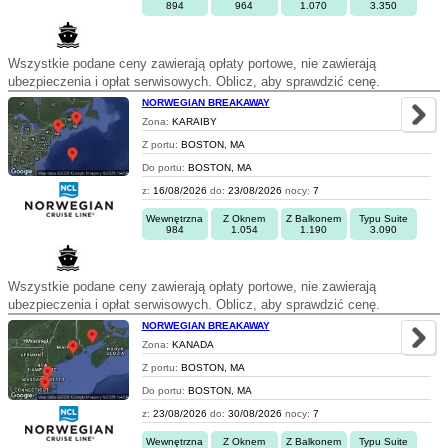
894
964
1.070
3.350
Wszystkie podane ceny zawierają opłaty portowe, nie zawierają
ubezpieczenia i opłat serwisowych. Oblicz, aby sprawdzić cenę.
NORWEGIAN BREAKAWAY
Zona:
KARAIBY
Z portu:
BOSTON, MA
Do portu:
BOSTON, MA
z:
16/08/2026
do:
23/08/2026
nocy:
7
Wewnętrzna
Z Oknem
Z Balkonem
Typu Suite
984
1.054
1.190
3.090
Wszystkie podane ceny zawierają opłaty portowe, nie zawierają
ubezpieczenia i opłat serwisowych. Oblicz, aby sprawdzić cenę.
NORWEGIAN BREAKAWAY
Zona:
KANADA
Z portu:
BOSTON, MA
Do portu:
BOSTON, MA
z:
23/08/2026
do:
30/08/2026
nocy:
7
Wewnętrzna
Z Oknem
Z Balkonem
Typu Suite