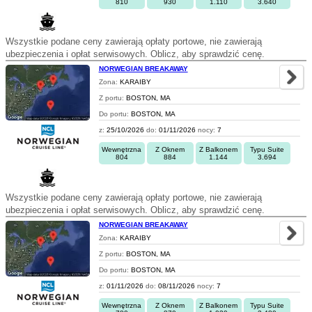
810
930
1.110
3.640
Wszystkie podane ceny zawierają opłaty portowe, nie zawierają
ubezpieczenia i opłat serwisowych. Oblicz, aby sprawdzić cenę.
NORWEGIAN BREAKAWAY
Zona:
KARAIBY
Z portu:
BOSTON, MA
Do portu:
BOSTON, MA
z:
25/10/2026
do:
01/11/2026
nocy:
7
Wewnętrzna
Z Oknem
Z Balkonem
Typu Suite
804
884
1.144
3.694
Wszystkie podane ceny zawierają opłaty portowe, nie zawierają
ubezpieczenia i opłat serwisowych. Oblicz, aby sprawdzić cenę.
NORWEGIAN BREAKAWAY
Zona:
KARAIBY
Z portu:
BOSTON, MA
Do portu:
BOSTON, MA
z:
01/11/2026
do:
08/11/2026
nocy:
7
Wewnętrzna
Z Oknem
Z Balkonem
Typu Suite