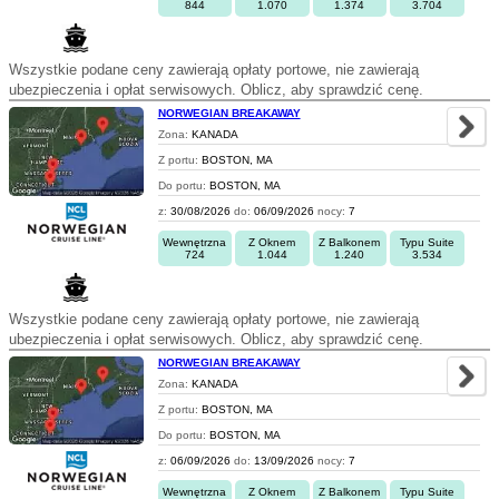
844
1.070
1.374
3.704
Wszystkie podane ceny zawierają opłaty portowe, nie zawierają
ubezpieczenia i opłat serwisowych. Oblicz, aby sprawdzić cenę.
NORWEGIAN BREAKAWAY
Zona:
KANADA
Z portu:
BOSTON, MA
Do portu:
BOSTON, MA
z:
30/08/2026
do:
06/09/2026
nocy:
7
Wewnętrzna
Z Oknem
Z Balkonem
Typu Suite
724
1.044
1.240
3.534
Wszystkie podane ceny zawierają opłaty portowe, nie zawierają
ubezpieczenia i opłat serwisowych. Oblicz, aby sprawdzić cenę.
NORWEGIAN BREAKAWAY
Zona:
KANADA
Z portu:
BOSTON, MA
Do portu:
BOSTON, MA
z:
06/09/2026
do:
13/09/2026
nocy:
7
Wewnętrzna
Z Oknem
Z Balkonem
Typu Suite