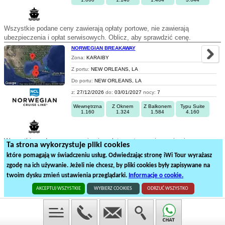
Wszystkie podane ceny zawierają opłaty portowe, nie zawierają
ubezpieczenia i opłat serwisowych. Oblicz, aby sprawdzić cenę.
NORWEGIAN BREAKAWAY
Zona:
KARAIBY
Z portu:
NEW ORLEANS, LA
Do portu:
NEW ORLEANS, LA
z:
27/12/2026
do:
03/01/2027
nocy:
7
Wewnętrzna
Z Oknem
Z Balkonem
Typu Suite
1.160
1.324
1.584
4.160
Wszystkie podane ceny zawierają opłaty portowe, nie zawierają
Ta strona wykorzystuje pliki cookies
ubezpieczenia i opłat serwisowych. Oblicz, aby sprawdzić cenę.
które pomagają w świadczeniu usług. Odwiedzając stronę iWi Tour wyrażasz
zgodę na ich używanie. Jeżeli nie chcesz, by pliki cookies były zapisywane na
1
2
3
4
5
twoim dysku zmień ustawienia przeglądarki.
Informacje o cookie.
94
rejsów statkiem na
5
stronach
AKCEPTUJ WSZYSTKIE
WYBIERZ COOKIES
ODRZUĆ WSZYSTKO