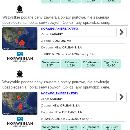
780
870
1.030
3.480
Wszystkie podane ceny zawierają opłaty portowe, nie zawierają
ubezpieczenia i opłat serwisowych. Oblicz, aby sprawdzić cenę.
NORWEGIAN BREAKAWAY
Zona:
KARAIBY
Z portu:
BOSTON, MA
Do portu:
NEW ORLEANS, LA
z:
08/11/2026
do:
22/11/2026
nocy:
14
Wewnętrzna
Z Oknem
Z Balkonem
Typu Suite
1.574
1.924
2.464
6.410
Wszystkie podane ceny zawierają opłaty portowe, nie zawierają
ubezpieczenia i opłat serwisowych. Oblicz, aby sprawdzić cenę.
NORWEGIAN BREAKAWAY
Zona:
KARAIBY
Z portu:
NEW ORLEANS, LA
Do portu:
NEW ORLEANS, LA
z:
22/11/2026
do:
29/11/2026
nocy:
7
Wewnętrzna
Z Oknem
Z Balkonem
Typu Suite