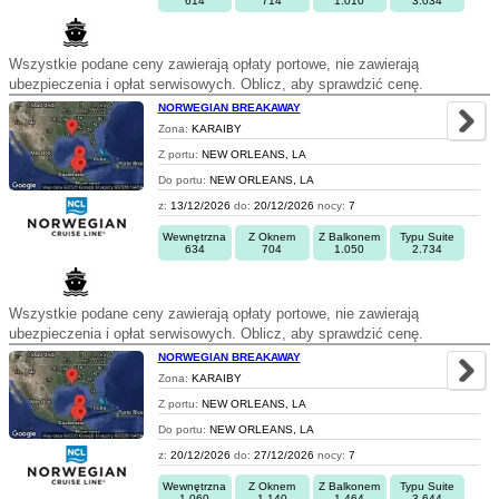
614
714
1.010
3.034
Wszystkie podane ceny zawierają opłaty portowe, nie zawierają
ubezpieczenia i opłat serwisowych. Oblicz, aby sprawdzić cenę.
NORWEGIAN BREAKAWAY
Zona:
KARAIBY
Z portu:
NEW ORLEANS, LA
Do portu:
NEW ORLEANS, LA
z:
13/12/2026
do:
20/12/2026
nocy:
7
Wewnętrzna
Z Oknem
Z Balkonem
Typu Suite
634
704
1.050
2.734
Wszystkie podane ceny zawierają opłaty portowe, nie zawierają
ubezpieczenia i opłat serwisowych. Oblicz, aby sprawdzić cenę.
NORWEGIAN BREAKAWAY
Zona:
KARAIBY
Z portu:
NEW ORLEANS, LA
Do portu:
NEW ORLEANS, LA
z:
20/12/2026
do:
27/12/2026
nocy:
7
Wewnętrzna
Z Oknem
Z Balkonem
Typu Suite
1.060
1.140
1.464
3.644