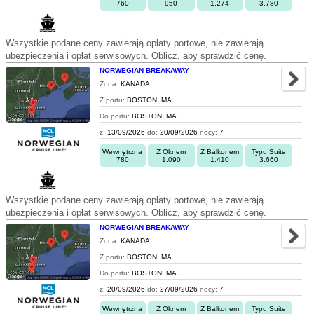
760
950
1.274
3.780
Wszystkie podane ceny zawierają opłaty portowe, nie zawierają
ubezpieczenia i opłat serwisowych. Oblicz, aby sprawdzić cenę.
NORWEGIAN BREAKAWAY
Zona:
KANADA
Z portu:
BOSTON, MA
Do portu:
BOSTON, MA
z:
13/09/2026
do:
20/09/2026
nocy:
7
Wewnętrzna
Z Oknem
Z Balkonem
Typu Suite
780
1.090
1.410
3.660
Wszystkie podane ceny zawierają opłaty portowe, nie zawierają
ubezpieczenia i opłat serwisowych. Oblicz, aby sprawdzić cenę.
NORWEGIAN BREAKAWAY
Zona:
KANADA
Z portu:
BOSTON, MA
Do portu:
BOSTON, MA
z:
20/09/2026
do:
27/09/2026
nocy:
7
Wewnętrzna
Z Oknem
Z Balkonem
Typu Suite