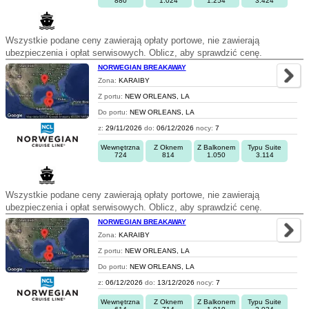
880
1.024
1.254
3.424
Wszystkie podane ceny zawierają opłaty portowe, nie zawierają
ubezpieczenia i opłat serwisowych. Oblicz, aby sprawdzić cenę.
NORWEGIAN BREAKAWAY
Zona:
KARAIBY
Z portu:
NEW ORLEANS, LA
Do portu:
NEW ORLEANS, LA
z:
29/11/2026
do:
06/12/2026
nocy:
7
Wewnętrzna
Z Oknem
Z Balkonem
Typu Suite
724
814
1.050
3.114
Wszystkie podane ceny zawierają opłaty portowe, nie zawierają
ubezpieczenia i opłat serwisowych. Oblicz, aby sprawdzić cenę.
NORWEGIAN BREAKAWAY
Zona:
KARAIBY
Z portu:
NEW ORLEANS, LA
Do portu:
NEW ORLEANS, LA
z:
06/12/2026
do:
13/12/2026
nocy:
7
Wewnętrzna
Z Oknem
Z Balkonem
Typu Suite