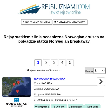
✖ NORWEGIAN CRUISES
✖ NORWEGIAN BREAKAWAY
Rejsy statkiem z linią oceaniczną Norwegian cruises na
pokładzie statku Norwegian breakaway
1
2
3
4
5
94
rejsów statkiem na
5
stronach
Waluta
NORWEGIAN BREAKAWAY
Zona:
KARAIBY
Z portu:
BOSTON, MA
Do portu:
BOSTON, MA
z:
09/08/2026
do:
16/08/2026
nocy:
7
Wewnętrzna
Z Oknem
Z Balkonem
Typu Suite