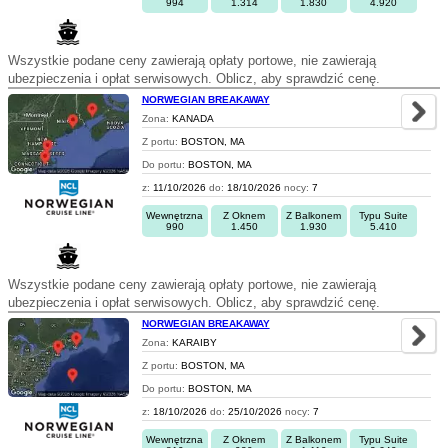
994
1.314
1.830
4.920
Wszystkie podane ceny zawierają opłaty portowe, nie zawierają
ubezpieczenia i opłat serwisowych. Oblicz, aby sprawdzić cenę.
NORWEGIAN BREAKAWAY
Zona:
KANADA
Z portu:
BOSTON, MA
Do portu:
BOSTON, MA
z:
11/10/2026
do:
18/10/2026
nocy:
7
Wewnętrzna
Z Oknem
Z Balkonem
Typu Suite
990
1.450
1.930
5.410
Wszystkie podane ceny zawierają opłaty portowe, nie zawierają
ubezpieczenia i opłat serwisowych. Oblicz, aby sprawdzić cenę.
NORWEGIAN BREAKAWAY
Zona:
KARAIBY
Z portu:
BOSTON, MA
Do portu:
BOSTON, MA
z:
18/10/2026
do:
25/10/2026
nocy:
7
Wewnętrzna
Z Oknem
Z Balkonem
Typu Suite