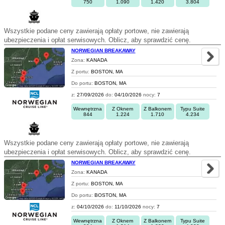
750
1.090
1.420
3.804
Wszystkie podane ceny zawierają opłaty portowe, nie zawierają
ubezpieczenia i opłat serwisowych. Oblicz, aby sprawdzić cenę.
NORWEGIAN BREAKAWAY
Zona:
KANADA
Z portu:
BOSTON, MA
Do portu:
BOSTON, MA
z:
27/09/2026
do:
04/10/2026
nocy:
7
Wewnętrzna
Z Oknem
Z Balkonem
Typu Suite
844
1.224
1.710
4.234
Wszystkie podane ceny zawierają opłaty portowe, nie zawierają
ubezpieczenia i opłat serwisowych. Oblicz, aby sprawdzić cenę.
NORWEGIAN BREAKAWAY
Zona:
KANADA
Z portu:
BOSTON, MA
Do portu:
BOSTON, MA
z:
04/10/2026
do:
11/10/2026
nocy:
7
Wewnętrzna
Z Oknem
Z Balkonem
Typu Suite