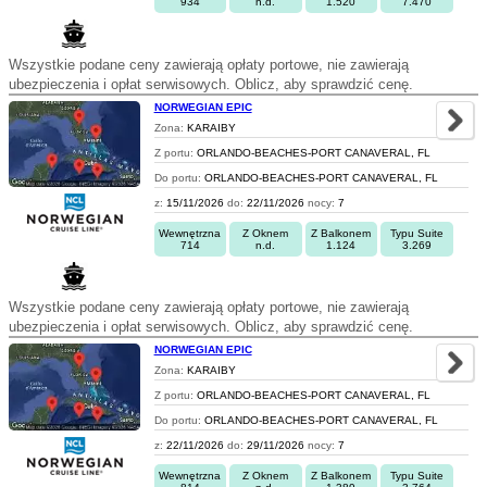
934
n.d.
1.520
7.470
Wszystkie podane ceny zawierają opłaty portowe, nie zawierają
ubezpieczenia i opłat serwisowych. Oblicz, aby sprawdzić cenę.
NORWEGIAN EPIC
Zona:
KARAIBY
Z portu:
ORLANDO-BEACHES-PORT CANAVERAL, FL
Do portu:
ORLANDO-BEACHES-PORT CANAVERAL, FL
z:
15/11/2026
do:
22/11/2026
nocy:
7
Wewnętrzna
Z Oknem
Z Balkonem
Typu Suite
714
n.d.
1.124
3.269
Wszystkie podane ceny zawierają opłaty portowe, nie zawierają
ubezpieczenia i opłat serwisowych. Oblicz, aby sprawdzić cenę.
NORWEGIAN EPIC
Zona:
KARAIBY
Z portu:
ORLANDO-BEACHES-PORT CANAVERAL, FL
Do portu:
ORLANDO-BEACHES-PORT CANAVERAL, FL
z:
22/11/2026
do:
29/11/2026
nocy:
7
Wewnętrzna
Z Oknem
Z Balkonem
Typu Suite