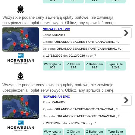
669
n.d.
979
3.374
Wszystkie podane ceny zawierają opłaty portowe, nie zawierają
ubezpieczenia i opłat serwisowych. Oblicz, aby sprawdzić cenę.
NORWEGIAN EPIC
Zona:
KARAIBY
Z portu:
ORLANDO-BEACHES-PORT CANAVERAL, FL
Do portu:
ORLANDO-BEACHES-PORT CANAVERAL, FL
z:
13/12/2026
do:
20/12/2026
nocy:
7
Wewnętrzna
Z Oknem
Z Balkonem
Typu Suite
659
874
979
3.249
Wszystkie podane ceny zawierają opłaty portowe, nie zawierają
ubezpieczenia i opłat serwisowych. Oblicz, aby sprawdzić cenę.
NORWEGIAN EPIC
Zona:
KARAIBY
Z portu:
ORLANDO-BEACHES-PORT CANAVERAL, FL
Do portu:
ORLANDO-BEACHES-PORT CANAVERAL, FL
z:
20/12/2026
do:
27/12/2026
nocy:
7
Wewnętrzna
Z Oknem
Z Balkonem
Typu Suite
1.104
n.d.
1.434
4.474