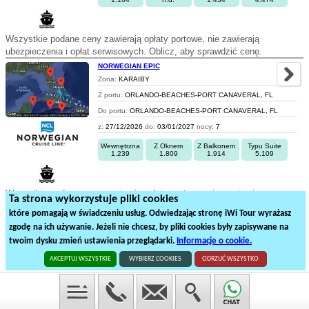
Wszystkie podane ceny zawierają opłaty portowe, nie zawierają
ubezpieczenia i opłat serwisowych. Oblicz, aby sprawdzić cenę.
NORWEGIAN EPIC
Zona:
KARAIBY
Z portu:
ORLANDO-BEACHES-PORT CANAVERAL, FL
Do portu:
ORLANDO-BEACHES-PORT CANAVERAL, FL
z:
27/12/2026
do:
03/01/2027
nocy:
7
Wewnętrzna
Z Oknem
Z Balkonem
Typu Suite
1.239
1.809
1.914
5.109
Wszystkie podane ceny zawierają opłaty portowe, nie zawierają
Ta strona wykorzystuje pliki cookies
ubezpieczenia i opłat serwisowych. Oblicz, aby sprawdzić cenę.
które pomagają w świadczeniu usług. Odwiedzając stronę iWi Tour wyrażasz
zgodę na ich używanie. Jeżeli nie chcesz, by pliki cookies były zapisywane na
1
2
3
4
5
twoim dysku zmień ustawienia przeglądarki.
Informacje o cookie.
84
rejsów statkiem na
5
stronach
AKCEPTUJ WSZYSTKIE
WYBIERZ COOKIES
ODRZUĆ WSZYSTKO