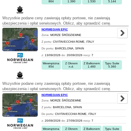
864
1.390
1.530
5.144
Wszystkie podane ceny zawierają opłaty portowe, nie zawierają
ubezpieczenia i opłat serwisowych. Oblicz, aby sprawdzić cenę.
NORWEGIAN EPIC
Zona:
MORZE ŚRÓDZIEMNE
Z portu:
CIVITAVECCHIA ROME, ITALY
Do portu:
BARCELONA, SPAIN
z:
13/09/2026
do:
20/09/2026
nocy:
7
Wewnętrzna
Z Oknem
Z Balkonem
Typu Suite
854
n.d.
1.460
5.360
Wszystkie podane ceny zawierają opłaty portowe, nie zawierają
ubezpieczenia i opłat serwisowych. Oblicz, aby sprawdzić cenę.
NORWEGIAN EPIC
Zona:
MORZE ŚRÓDZIEMNE
Z portu:
BARCELONA, SPAIN
Do portu:
CIVITAVECCHIA ROME, ITALY
z:
20/09/2026
do:
27/09/2026
nocy:
7
Wewnętrzna
Z Oknem
Z Balkonem
Typu Suite