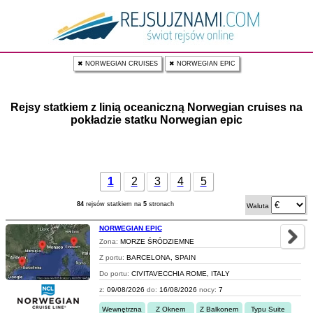
✖ NORWEGIAN CRUISES
✖ NORWEGIAN EPIC
Rejsy statkiem z linią oceaniczną Norwegian cruises na
pokładzie statku Norwegian epic
1
2
3
4
5
84
rejsów statkiem na
5
stronach
Waluta
NORWEGIAN EPIC
Zona:
MORZE ŚRÓDZIEMNE
Z portu:
BARCELONA, SPAIN
Do portu:
CIVITAVECCHIA ROME, ITALY
z:
09/08/2026
do:
16/08/2026
nocy:
7
Wewnętrzna
Z Oknem
Z Balkonem
Typu Suite