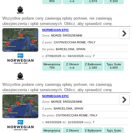
954
n.d.
1.674
5.324
Wszystkie podane ceny zawierają opłaty portowe, nie zawierają
ubezpieczenia i opłat serwisowych. Oblicz, aby sprawdzić cenę.
NORWEGIAN EPIC
Zona:
MORZE ŚRÓDZIEMNE
Z portu:
CIVITAVECCHIA ROME, ITALY
Do portu:
BARCELONA, SPAIN
z:
27/09/2026
do:
04/10/2026
nocy:
7
Wewnętrzna
Z Oknem
Z Balkonem
Typu Suite
764
n.d.
1.340
4.600
Wszystkie podane ceny zawierają opłaty portowe, nie zawierają
ubezpieczenia i opłat serwisowych. Oblicz, aby sprawdzić cenę.
NORWEGIAN EPIC
Zona:
MORZE ŚRÓDZIEMNE
Z portu:
BARCELONA, SPAIN
Do portu:
CIVITAVECCHIA ROME, ITALY
z:
04/10/2026
do:
11/10/2026
nocy:
7
Wewnętrzna
Z Oknem
Z Balkonem
Typu Suite