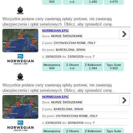
920
n.d.
1.480
4.670
Wszystkie podane ceny zawierają opłaty portowe, nie zawierają
ubezpieczenia i opłat serwisowych. Oblicz, aby sprawdzić cenę.
NORWEGIAN EPIC
Zona:
MORZE ŚRÓDZIEMNE
Z portu:
CIVITAVECCHIA ROME, ITALY
Do portu:
BARCELONA, SPAIN
z:
16/08/2026
do:
23/08/2026
nocy:
7
Wewnętrzna
Z Oknem
Z Balkonem
Typu Suite
944
n.d.
1.364
3.920
Wszystkie podane ceny zawierają opłaty portowe, nie zawierają
ubezpieczenia i opłat serwisowych. Oblicz, aby sprawdzić cenę.
NORWEGIAN EPIC
Zona:
MORZE ŚRÓDZIEMNE
Z portu:
BARCELONA, SPAIN
Do portu:
CIVITAVECCHIA ROME, ITALY
z:
23/08/2026
do:
30/08/2026
nocy:
7
Wewnętrzna
Z Oknem
Z Balkonem
Typu Suite