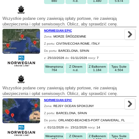
880
n.d.
1.480
5.674
Wszystkie podane ceny zawierają opłaty portowe, nie zawierają
ubezpieczenia i opłat serwisowych. Oblicz, aby sprawdzić cenę.
NORWEGIAN EPIC
Zona:
MORZE ŚRÓDZIEMNE
Z portu:
CIVITAVECCHIA ROME, ITALY
Do portu:
BARCELONA, SPAIN
z:
25/10/2026
do:
01/11/2026
nocy:
7
Wewnętrzna
Z Oknem
Z Balkonem
Typu Suite
764
n.d.
1.184
4.504
Wszystkie podane ceny zawierają opłaty portowe, nie zawierają
ubezpieczenia i opłat serwisowych. Oblicz, aby sprawdzić cenę.
NORWEGIAN EPIC
Zona:
REJSY OCEAN SPOKOJNY
Z portu:
BARCELONA, SPAIN
Do portu:
ORLANDO-BEACHES-PORT CANAVERAL, FL
z:
01/11/2026
do:
15/11/2026
nocy:
14
Wewnętrzna
Z Oknem
Z Balkonem
Typu Suite