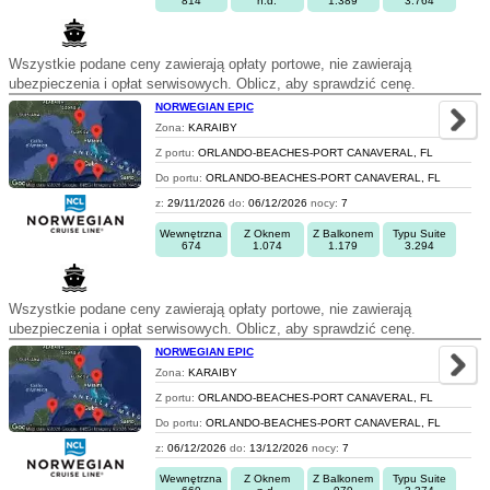
814
n.d.
1.389
3.764
Wszystkie podane ceny zawierają opłaty portowe, nie zawierają
ubezpieczenia i opłat serwisowych. Oblicz, aby sprawdzić cenę.
NORWEGIAN EPIC
Zona:
KARAIBY
Z portu:
ORLANDO-BEACHES-PORT CANAVERAL, FL
Do portu:
ORLANDO-BEACHES-PORT CANAVERAL, FL
z:
29/11/2026
do:
06/12/2026
nocy:
7
Wewnętrzna
Z Oknem
Z Balkonem
Typu Suite
674
1.074
1.179
3.294
Wszystkie podane ceny zawierają opłaty portowe, nie zawierają
ubezpieczenia i opłat serwisowych. Oblicz, aby sprawdzić cenę.
NORWEGIAN EPIC
Zona:
KARAIBY
Z portu:
ORLANDO-BEACHES-PORT CANAVERAL, FL
Do portu:
ORLANDO-BEACHES-PORT CANAVERAL, FL
z:
06/12/2026
do:
13/12/2026
nocy:
7
Wewnętrzna
Z Oknem
Z Balkonem
Typu Suite