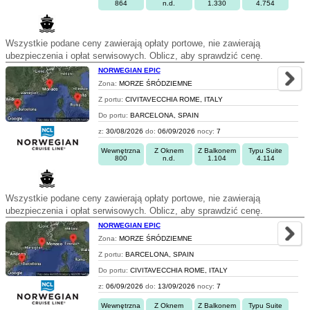
864
n.d.
1.330
4.754
Wszystkie podane ceny zawierają opłaty portowe, nie zawierają
ubezpieczenia i opłat serwisowych. Oblicz, aby sprawdzić cenę.
NORWEGIAN EPIC
Zona:
MORZE ŚRÓDZIEMNE
Z portu:
CIVITAVECCHIA ROME, ITALY
Do portu:
BARCELONA, SPAIN
z:
30/08/2026
do:
06/09/2026
nocy:
7
Wewnętrzna
Z Oknem
Z Balkonem
Typu Suite
800
n.d.
1.104
4.114
Wszystkie podane ceny zawierają opłaty portowe, nie zawierają
ubezpieczenia i opłat serwisowych. Oblicz, aby sprawdzić cenę.
NORWEGIAN EPIC
Zona:
MORZE ŚRÓDZIEMNE
Z portu:
BARCELONA, SPAIN
Do portu:
CIVITAVECCHIA ROME, ITALY
z:
06/09/2026
do:
13/09/2026
nocy:
7
Wewnętrzna
Z Oknem
Z Balkonem
Typu Suite