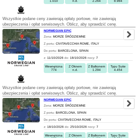
1.010
n.d.
2.264
8.984
Wszystkie podane ceny zawierają opłaty portowe, nie zawierają
ubezpieczenia i opłat serwisowych. Oblicz, aby sprawdzić cenę.
NORWEGIAN EPIC
Zona:
MORZE ŚRÓDZIEMNE
Z portu:
CIVITAVECCHIA ROME, ITALY
Do portu:
BARCELONA, SPAIN
z:
11/10/2026
do:
18/10/2026
nocy:
7
Wewnętrzna
Z Oknem
Z Balkonem
Typu Suite
774
n.d.
1.294
4.454
Wszystkie podane ceny zawierają opłaty portowe, nie zawierają
ubezpieczenia i opłat serwisowych. Oblicz, aby sprawdzić cenę.
NORWEGIAN EPIC
Zona:
MORZE ŚRÓDZIEMNE
Z portu:
BARCELONA, SPAIN
Do portu:
CIVITAVECCHIA ROME, ITALY
z:
18/10/2026
do:
25/10/2026
nocy:
7
Wewnętrzna
Z Oknem
Z Balkonem
Typu Suite