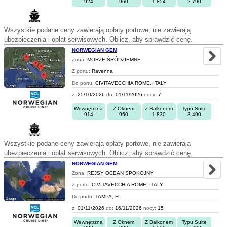
924
960
1.854
2.790
Wszystkie podane ceny zawierają opłaty portowe, nie zawierają
ubezpieczenia i opłat serwisowych. Oblicz, aby sprawdzić cenę.
NORWEGIAN GEM
Zona:
MORZE ŚRÓDZIEMNE
Z portu:
Ravenna
Do portu:
CIVITAVECCHIA ROME, ITALY
z:
25/10/2026
do:
01/11/2026
nocy:
7
Wewnętrzna
Z Oknem
Z Balkonem
Typu Suite
914
950
1.830
3.490
Wszystkie podane ceny zawierają opłaty portowe, nie zawierają
ubezpieczenia i opłat serwisowych. Oblicz, aby sprawdzić cenę.
NORWEGIAN GEM
Zona:
REJSY OCEAN SPOKOJNY
Z portu:
CIVITAVECCHIA ROME, ITALY
Do portu:
TAMPA, FL
z:
01/11/2026
do:
16/11/2026
nocy:
15
Wewnętrzna
Z Oknem
Z Balkonem
Typu Suite