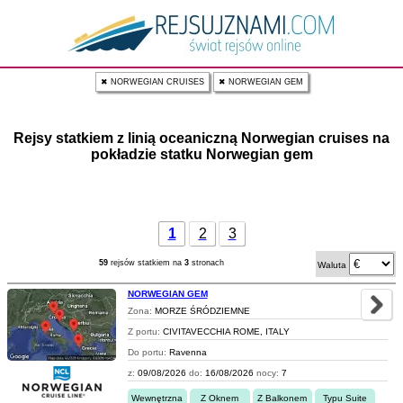
✖ NORWEGIAN CRUISES
✖ NORWEGIAN GEM
Rejsy statkiem z linią oceaniczną Norwegian cruises na
pokładzie statku Norwegian gem
1
2
3
59
rejsów statkiem na
3
stronach
Waluta
NORWEGIAN GEM
Zona:
MORZE ŚRÓDZIEMNE
Z portu:
CIVITAVECCHIA ROME, ITALY
Do portu:
Ravenna
z:
09/08/2026
do:
16/08/2026
nocy:
7
Wewnętrzna
Z Oknem
Z Balkonem
Typu Suite