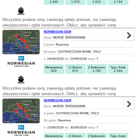
1.040
1.070
1.610
2.744
Wszystkie podane ceny zawierają opłaty portowe, nie zawierają
ubezpieczenia i opłat serwisowych. Oblicz, aby sprawdzić cenę.
NORWEGIAN GEM
Zona:
MORZE ŚRÓDZIEMNE
Z portu:
Ravenna
Do portu:
CIVITAVECCHIA ROME, ITALY
z:
16/08/2026
do:
23/08/2026
nocy:
7
Wewnętrzna
Z Oknem
Z Balkonem
Typu Suite
924
970
1.700
2.344
Wszystkie podane ceny zawierają opłaty portowe, nie zawierają
ubezpieczenia i opłat serwisowych. Oblicz, aby sprawdzić cenę.
NORWEGIAN GEM
Zona:
MORZE ŚRÓDZIEMNE
Z portu:
CIVITAVECCHIA ROME, ITALY
Do portu:
Ravenna
z:
23/08/2026
do:
30/08/2026
nocy:
7
Wewnętrzna
Z Oknem
Z Balkonem
Typu Suite