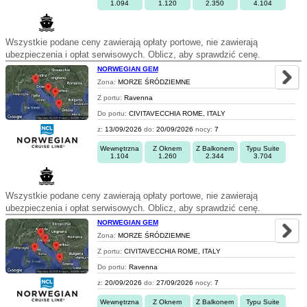
1.094
1.120
2.350
4.104
Wszystkie podane ceny zawierają opłaty portowe, nie zawierają
ubezpieczenia i opłat serwisowych. Oblicz, aby sprawdzić cenę.
NORWEGIAN GEM
Zona:
MORZE ŚRÓDZIEMNE
Z portu:
Ravenna
Do portu:
CIVITAVECCHIA ROME, ITALY
z:
13/09/2026
do:
20/09/2026
nocy:
7
Wewnętrzna
Z Oknem
Z Balkonem
Typu Suite
1.104
1.260
2.344
3.704
Wszystkie podane ceny zawierają opłaty portowe, nie zawierają
ubezpieczenia i opłat serwisowych. Oblicz, aby sprawdzić cenę.
NORWEGIAN GEM
Zona:
MORZE ŚRÓDZIEMNE
Z portu:
CIVITAVECCHIA ROME, ITALY
Do portu:
Ravenna
z:
20/09/2026
do:
27/09/2026
nocy:
7
Wewnętrzna
Z Oknem
Z Balkonem
Typu Suite