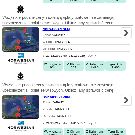
944
1.080
1.684
3.780
Wszystkie podane ceny zawierają opłaty portowe, nie zawierają
ubezpieczenia i opłat serwisowych. Oblicz, aby sprawdzić cenę.
NORWEGIAN GEM
Zona:
KARAIBY
Z portu:
TAMPA, FL
Do portu:
TAMPA, FL
z:
21/12/2026
do:
28/12/2026
nocy:
7
Wewnętrzna
Z Oknem
Z Balkonem
Typu Suite
904
994
1.480
2.600
Wszystkie podane ceny zawierają opłaty portowe, nie zawierają
ubezpieczenia i opłat serwisowych. Oblicz, aby sprawdzić cenę.
NORWEGIAN GEM
Zona:
KARAIBY
Z portu:
TAMPA, FL
Do portu:
TAMPA, FL
z:
28/12/2026
do:
04/01/2027
nocy:
7
Wewnętrzna
Z Oknem
Z Balkonem
Typu Suite
1.060
1.084
1.554
3.094