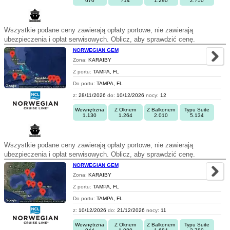
670
714
1.290
2.750
Wszystkie podane ceny zawierają opłaty portowe, nie zawierają
ubezpieczenia i opłat serwisowych. Oblicz, aby sprawdzić cenę.
NORWEGIAN GEM
Zona:
KARAIBY
Z portu:
TAMPA, FL
Do portu:
TAMPA, FL
z:
28/11/2026
do:
10/12/2026
nocy:
12
Wewnętrzna
Z Oknem
Z Balkonem
Typu Suite
1.130
1.264
2.010
5.134
Wszystkie podane ceny zawierają opłaty portowe, nie zawierają
ubezpieczenia i opłat serwisowych. Oblicz, aby sprawdzić cenę.
NORWEGIAN GEM
Zona:
KARAIBY
Z portu:
TAMPA, FL
Do portu:
TAMPA, FL
z:
10/12/2026
do:
21/12/2026
nocy:
11
Wewnętrzna
Z Oknem
Z Balkonem
Typu Suite