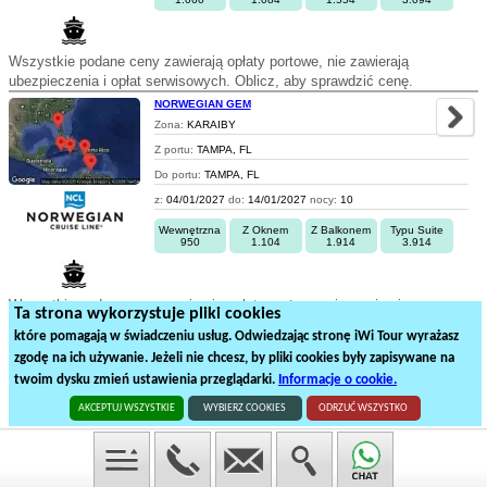
Wszystkie podane ceny zawierają opłaty portowe, nie zawierają
ubezpieczenia i opłat serwisowych. Oblicz, aby sprawdzić cenę.
NORWEGIAN GEM
Zona:
KARAIBY
Z portu:
TAMPA, FL
Do portu:
TAMPA, FL
z:
04/01/2027
do:
14/01/2027
nocy:
10
Wewnętrzna
Z Oknem
Z Balkonem
Typu Suite
950
1.104
1.914
3.914
Wszystkie podane ceny zawierają opłaty portowe, nie zawierają
Ta strona wykorzystuje pliki cookies
ubezpieczenia i opłat serwisowych. Oblicz, aby sprawdzić cenę.
które pomagają w świadczeniu usług. Odwiedzając stronę iWi Tour wyrażasz
zgodę na ich używanie. Jeżeli nie chcesz, by pliki cookies były zapisywane na
1
2
3
twoim dysku zmień ustawienia przeglądarki.
Informacje o cookie.
59
rejsów statkiem na
3
stronach
AKCEPTUJ WSZYSTKIE
WYBIERZ COOKIES
ODRZUĆ WSZYSTKO