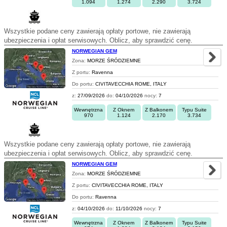
1.094
1.274
2.290
3.724
Wszystkie podane ceny zawierają opłaty portowe, nie zawierają
ubezpieczenia i opłat serwisowych. Oblicz, aby sprawdzić cenę.
NORWEGIAN GEM
Zona:
MORZE ŚRÓDZIEMNE
Z portu:
Ravenna
Do portu:
CIVITAVECCHIA ROME, ITALY
z:
27/09/2026
do:
04/10/2026
nocy:
7
Wewnętrzna
Z Oknem
Z Balkonem
Typu Suite
970
1.124
2.170
3.734
Wszystkie podane ceny zawierają opłaty portowe, nie zawierają
ubezpieczenia i opłat serwisowych. Oblicz, aby sprawdzić cenę.
NORWEGIAN GEM
Zona:
MORZE ŚRÓDZIEMNE
Z portu:
CIVITAVECCHIA ROME, ITALY
Do portu:
Ravenna
z:
04/10/2026
do:
11/10/2026
nocy:
7
Wewnętrzna
Z Oknem
Z Balkonem
Typu Suite