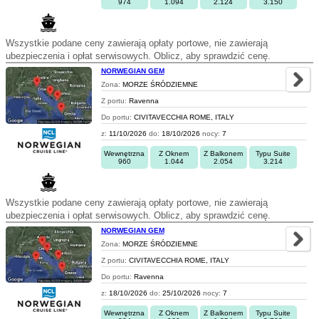
974
1.094
2.124
3.150
Wszystkie podane ceny zawierają opłaty portowe, nie zawierają
ubezpieczenia i opłat serwisowych. Oblicz, aby sprawdzić cenę.
NORWEGIAN GEM
Zona:
MORZE ŚRÓDZIEMNE
Z portu:
Ravenna
Do portu:
CIVITAVECCHIA ROME, ITALY
z:
11/10/2026
do:
18/10/2026
nocy:
7
Wewnętrzna
Z Oknem
Z Balkonem
Typu Suite
960
1.044
2.054
3.214
Wszystkie podane ceny zawierają opłaty portowe, nie zawierają
ubezpieczenia i opłat serwisowych. Oblicz, aby sprawdzić cenę.
NORWEGIAN GEM
Zona:
MORZE ŚRÓDZIEMNE
Z portu:
CIVITAVECCHIA ROME, ITALY
Do portu:
Ravenna
z:
18/10/2026
do:
25/10/2026
nocy:
7
Wewnętrzna
Z Oknem
Z Balkonem
Typu Suite