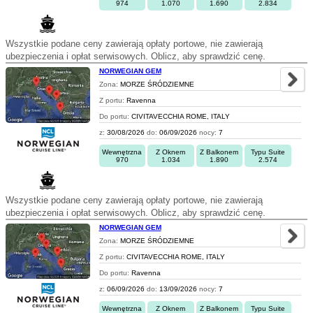
974
1.070
1.690
2.834
Wszystkie podane ceny zawierają opłaty portowe, nie zawierają
ubezpieczenia i opłat serwisowych. Oblicz, aby sprawdzić cenę.
NORWEGIAN GEM
Zona:
MORZE ŚRÓDZIEMNE
Z portu:
Ravenna
Do portu:
CIVITAVECCHIA ROME, ITALY
z:
30/08/2026
do:
06/09/2026
nocy:
7
Wewnętrzna
Z Oknem
Z Balkonem
Typu Suite
970
1.034
1.890
2.574
Wszystkie podane ceny zawierają opłaty portowe, nie zawierają
ubezpieczenia i opłat serwisowych. Oblicz, aby sprawdzić cenę.
NORWEGIAN GEM
Zona:
MORZE ŚRÓDZIEMNE
Z portu:
CIVITAVECCHIA ROME, ITALY
Do portu:
Ravenna
z:
06/09/2026
do:
13/09/2026
nocy:
7
Wewnętrzna
Z Oknem
Z Balkonem
Typu Suite