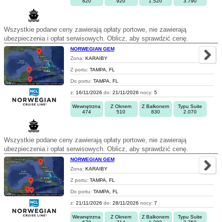
820
920
1.520
3.790
Wszystkie podane ceny zawierają opłaty portowe, nie zawierają
ubezpieczenia i opłat serwisowych. Oblicz, aby sprawdzić cenę.
NORWEGIAN GEM
Zona:
KARAIBY
Z portu:
TAMPA, FL
Do portu:
TAMPA, FL
z:
16/11/2026
do:
21/11/2026
nocy:
5
Wewnętrzna
Z Oknem
Z Balkonem
Typu Suite
474
510
830
2.070
Wszystkie podane ceny zawierają opłaty portowe, nie zawierają
ubezpieczenia i opłat serwisowych. Oblicz, aby sprawdzić cenę.
NORWEGIAN GEM
Zona:
KARAIBY
Z portu:
TAMPA, FL
Do portu:
TAMPA, FL
z:
21/11/2026
do:
28/11/2026
nocy:
7
Wewnętrzna
Z Oknem
Z Balkonem
Typu Suite