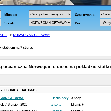
ISES
NORWEGIAN GETAWAY
w statkiem na
7
stronach
nią oceaniczną Norwegian cruises na pokładzie stat
BY:
FLORIDA, BAHAMAS
GIAN GETAWAY
Liczba nocy:
3 nocy
tek 7 Sierpien 2026
Z portu:
Miami, Fl
iedzialek 10 Sierpien 2026
Do portu:
Miami, Fl