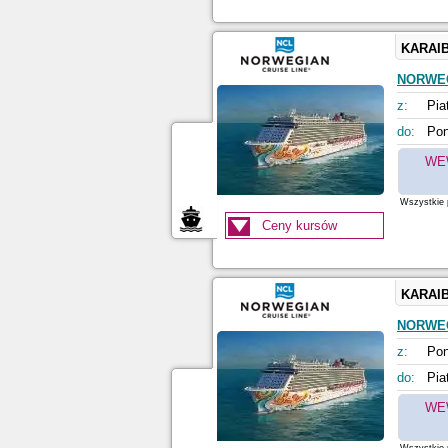
KARAI
NORWE
z:
Pia
do:
Pon
WE
Wszystkie p
Ceny kursów
KARAI
NORWE
z:
Pon
do:
Pia
WE