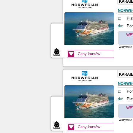
KARAI
NORWE
z:
Pia
do:
Pon
WE
Wszystkie p
Ceny kursów
KARAI
NORWE
z:
Pon
do:
Pia
WE
Wszystkie p
Ceny kursów