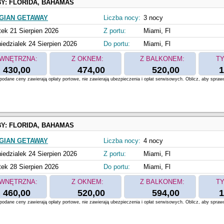
BY:
FLORIDA, BAHAMAS
GIAN GETAWAY
Liczba nocy:
3 nocy
tek 21 Sierpien 2026
Z portu:
Miami, Fl
iedzialek 24 Sierpien 2026
Do portu:
Miami, Fl
WNĘTRZNA:
Z OKNEM:
Z BALKONEM:
TY
430,00
474,00
520,00
1
odane ceny zawierają opłaty portowe, nie zawierają ubezpieczenia i opłat serwisowych. Oblicz, aby spraw
BY:
FLORIDA, BAHAMAS
GIAN GETAWAY
Liczba nocy:
4 nocy
iedzialek 24 Sierpien 2026
Z portu:
Miami, Fl
tek 28 Sierpien 2026
Do portu:
Miami, Fl
WNĘTRZNA:
Z OKNEM:
Z BALKONEM:
TY
460,00
520,00
594,00
1
odane ceny zawierają opłaty portowe, nie zawierają ubezpieczenia i opłat serwisowych. Oblicz, aby spraw