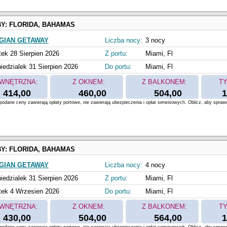
BY:
FLORIDA, BAHAMAS
GIAN GETAWAY
Liczba nocy:
3 nocy
tek 28 Sierpien 2026
Z portu:
Miami, Fl
iedzialek 31 Sierpien 2026
Do portu:
Miami, Fl
WNĘTRZNA:
Z OKNEM:
Z BALKONEM:
TY
414,00
460,00
504,00
1
odane ceny zawierają opłaty portowe, nie zawierają ubezpieczenia i opłat serwisowych. Oblicz, aby spraw
BY:
FLORIDA, BAHAMAS
GIAN GETAWAY
Liczba nocy:
4 nocy
iedzialek 31 Sierpien 2026
Z portu:
Miami, Fl
tek 4 Wrzesien 2026
Do portu:
Miami, Fl
WNĘTRZNA:
Z OKNEM:
Z BALKONEM:
TY
430,00
504,00
564,00
1