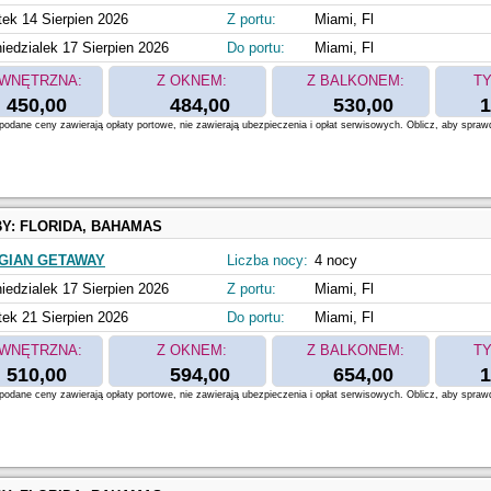
tek 14 Sierpien 2026
Z portu:
Miami, Fl
iedzialek 17 Sierpien 2026
Do portu:
Miami, Fl
WNĘTRZNA:
Z OKNEM:
Z BALKONEM:
TY
450,00
484,00
530,00
1
odane ceny zawierają opłaty portowe, nie zawierają ubezpieczenia i opłat serwisowych. Oblicz, aby spraw
BY:
FLORIDA, BAHAMAS
GIAN GETAWAY
Liczba nocy:
4 nocy
iedzialek 17 Sierpien 2026
Z portu:
Miami, Fl
tek 21 Sierpien 2026
Do portu:
Miami, Fl
WNĘTRZNA:
Z OKNEM:
Z BALKONEM:
TY
510,00
594,00
654,00
1
odane ceny zawierają opłaty portowe, nie zawierają ubezpieczenia i opłat serwisowych. Oblicz, aby spraw