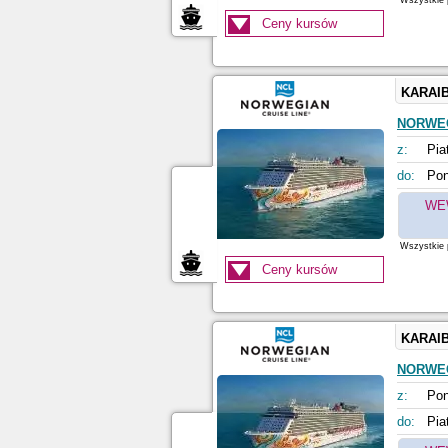
Wszystkie p
Ceny kursów
KARAI
NORWE
z:
Pia
do:
Pon
WE
Wszystkie p
Ceny kursów
KARAI
NORWE
z:
Pon
do:
Pia