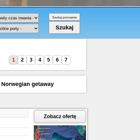
1
2
3
4
5
6
7
ku Norwegian getaway
Zobacz ofertę