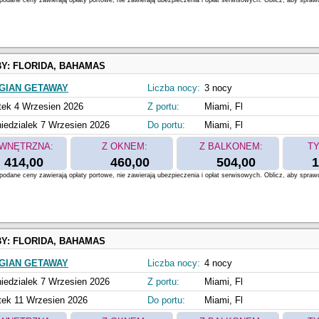
odane ceny zawierają opłaty portowe, nie zawierają ubezpieczenia i opłat serwisowych. Oblicz, aby spraw
BY:
FLORIDA, BAHAMAS
GIAN GETAWAY
Liczba nocy:
3 nocy
tek 4 Wrzesien 2026
Z portu:
Miami, Fl
iedzialek 7 Wrzesien 2026
Do portu:
Miami, Fl
WNĘTRZNA:
Z OKNEM:
Z BALKONEM:
TY
414,00
460,00
504,00
1
odane ceny zawierają opłaty portowe, nie zawierają ubezpieczenia i opłat serwisowych. Oblicz, aby spraw
BY:
FLORIDA, BAHAMAS
GIAN GETAWAY
Liczba nocy:
4 nocy
iedzialek 7 Wrzesien 2026
Z portu:
Miami, Fl
tek 11 Wrzesien 2026
Do portu:
Miami, Fl