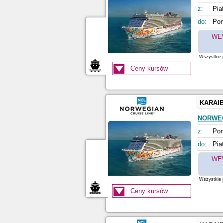
z:
Pia
do:
Pon
WE
Wszystkie p
Ceny kursów
KARAI
NORWE
z:
Pon
do:
Pia
WE
Wszystkie p
Ceny kursów