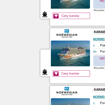
WE
Wszystkie p
Ceny kursów
KARAI
NORWE
z:
Pia
do:
Pon
WE
Wszystkie p
Ceny kursów
KARAI
NORWE
z:
Pon