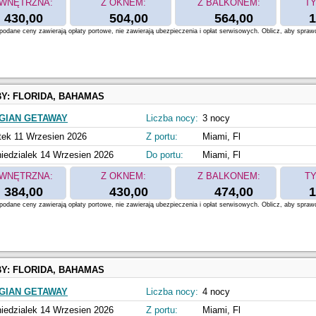
WNĘTRZNA:
Z OKNEM:
Z BALKONEM:
TY
430,00
504,00
564,00
1
odane ceny zawierają opłaty portowe, nie zawierają ubezpieczenia i opłat serwisowych. Oblicz, aby spraw
BY:
FLORIDA, BAHAMAS
GIAN GETAWAY
Liczba nocy:
3 nocy
tek 11 Wrzesien 2026
Z portu:
Miami, Fl
iedzialek 14 Wrzesien 2026
Do portu:
Miami, Fl
WNĘTRZNA:
Z OKNEM:
Z BALKONEM:
TY
384,00
430,00
474,00
1
odane ceny zawierają opłaty portowe, nie zawierają ubezpieczenia i opłat serwisowych. Oblicz, aby spraw
BY:
FLORIDA, BAHAMAS
GIAN GETAWAY
Liczba nocy:
4 nocy
iedzialek 14 Wrzesien 2026
Z portu:
Miami, Fl