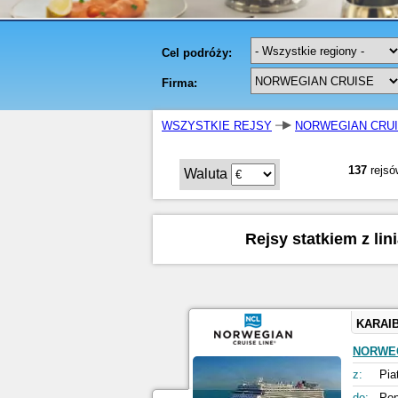
WSZYSTKIE REJSY
NORWEGIAN CRU
137
rejsó
Waluta
Rejsy statkiem z li
KARAI
NORWE
z:
Pia
do:
Pon