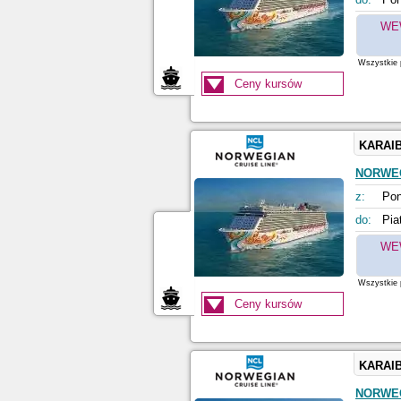
WE
Wszystkie p
Ceny kursów
KARAI
NORWE
z:
Pon
do:
Pia
WE
Wszystkie p
Ceny kursów
KARAI
NORWE