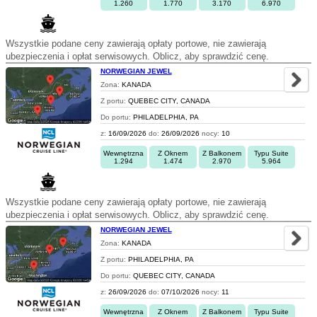
1.260
1.770
3.170
6.970
Wszystkie podane ceny zawierają opłaty portowe, nie zawierają
ubezpieczenia i opłat serwisowych. Oblicz, aby sprawdzić cenę.
NORWEGIAN JEWEL
Zona:
KANADA
Z portu:
QUEBEC CITY, CANADA
Do portu:
PHILADELPHIA, PA
z:
16/09/2026
do:
26/09/2026
nocy:
10
Wewnętrzna
Z Oknem
Z Balkonem
Typu Suite
1.294
1.474
2.970
5.964
Wszystkie podane ceny zawierają opłaty portowe, nie zawierają
ubezpieczenia i opłat serwisowych. Oblicz, aby sprawdzić cenę.
NORWEGIAN JEWEL
Zona:
KANADA
Z portu:
PHILADELPHIA, PA
Do portu:
QUEBEC CITY, CANADA
z:
26/09/2026
do:
07/10/2026
nocy:
11
Wewnętrzna
Z Oknem
Z Balkonem
Typu Suite