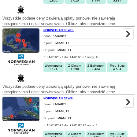
1.800
2.010
3.444
5.834
Wszystkie podane ceny zawierają opłaty portowe, nie zawierają
ubezpieczenia i opłat serwisowych. Oblicz, aby sprawdzić cenę.
NORWEGIAN JEWEL
Zona:
KARAIBY
Z portu:
MIAMI, FL
Do portu:
MIAMI, FL
z:
04/01/2027
do:
14/01/2027
nocy:
10
Wewnętrzna
Z Oknem
Z Balkonem
Typu Suite
1.124
1.290
2.434
4.534
Wszystkie podane ceny zawierają opłaty portowe, nie zawierają
ubezpieczenia i opłat serwisowych. Oblicz, aby sprawdzić cenę.
NORWEGIAN JEWEL
Zona:
KARAIBY
Z portu:
MIAMI, FL
Do portu:
MIAMI, FL
z:
18/01/2027
do:
22/01/2027
nocy:
4
Wewnętrzna
Z Oknem
Z Balkonem
Typu Suite