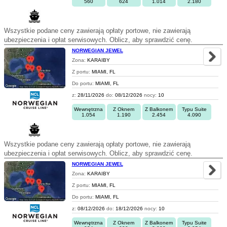
560
624
1.014
2.180
Wszystkie podane ceny zawierają opłaty portowe, nie zawierają
ubezpieczenia i opłat serwisowych. Oblicz, aby sprawdzić cenę.
NORWEGIAN JEWEL
Zona:
KARAIBY
Z portu:
MIAMI, FL
Do portu:
MIAMI, FL
z:
28/11/2026
do:
08/12/2026
nocy:
10
Wewnętrzna
Z Oknem
Z Balkonem
Typu Suite
1.054
1.190
2.454
4.090
Wszystkie podane ceny zawierają opłaty portowe, nie zawierają
ubezpieczenia i opłat serwisowych. Oblicz, aby sprawdzić cenę.
NORWEGIAN JEWEL
Zona:
KARAIBY
Z portu:
MIAMI, FL
Do portu:
MIAMI, FL
z:
08/12/2026
do:
18/12/2026
nocy:
10
Wewnętrzna
Z Oknem
Z Balkonem
Typu Suite