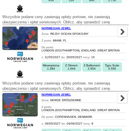
454
514
800
1.750
Wszystkie podane ceny zawierają opłaty portowe, nie zawierają
ubezpieczenia i opłat serwisowych. Oblicz, aby sprawdzić cenę.
NORWEGIAN JEWEL
Zona:
REJSY OCEAN SPOKOJNY
Z portu:
MIAMI, FL
Do portu:
LONDON (SOUTHAMPTON), ENGLAND, GREAT BRITAIN
z:
11/05/2027
do:
26/05/2027
nocy:
15
Wewnętrzna
Z Oknem
Z Balkonem
Typu Suite
1.384
1.644
2.654
5.550
Wszystkie podane ceny zawierają opłaty portowe, nie zawierają
ubezpieczenia i opłat serwisowych. Oblicz, aby sprawdzić cenę.
NORWEGIAN JEWEL
Zona:
MORZE ŚRÓDZIEMNE
Z portu:
LONDON (SOUTHAMPTON), ENGLAND, GREAT BRITAIN
Do portu:
COPENHAGEN, DENMARK
z:
26/05/2027
do:
04/06/2027
nocy:
9