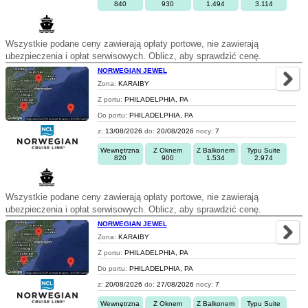
840
930
1.494
3.114
Wszystkie podane ceny zawierają opłaty portowe, nie zawierają
ubezpieczenia i opłat serwisowych. Oblicz, aby sprawdzić cenę.
NORWEGIAN JEWEL
Zona:
KARAIBY
Z portu:
PHILADELPHIA, PA
Do portu:
PHILADELPHIA, PA
z:
13/08/2026
do:
20/08/2026
nocy:
7
Wewnętrzna
Z Oknem
Z Balkonem
Typu Suite
820
900
1.534
2.974
Wszystkie podane ceny zawierają opłaty portowe, nie zawierają
ubezpieczenia i opłat serwisowych. Oblicz, aby sprawdzić cenę.
NORWEGIAN JEWEL
Zona:
KARAIBY
Z portu:
PHILADELPHIA, PA
Do portu:
PHILADELPHIA, PA
z:
20/08/2026
do:
27/08/2026
nocy:
7
Wewnętrzna
Z Oknem
Z Balkonem
Typu Suite