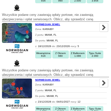
934
990
2.000
3.954
Wszystkie podane ceny zawierają opłaty portowe, nie zawierają
ubezpieczenia i opłat serwisowych. Oblicz, aby sprawdzić cenę.
NORWEGIAN JEWEL
Zona:
KARAIBY
Z portu:
MIAMI, FL
Do portu:
MIAMI, FL
z:
18/12/2026
do:
23/12/2026
nocy:
5
Wewnętrzna
Z Oknem
Z Balkonem
Typu Suite
616
680
1.086
2.060
Wszystkie podane ceny zawierają opłaty portowe, nie zawierają
ubezpieczenia i opłat serwisowych. Oblicz, aby sprawdzić cenę.
NORWEGIAN JEWEL
Zona:
KARAIBY
Z portu:
MIAMI, FL
Do portu:
MIAMI, FL
z:
23/12/2026
do:
04/01/2027
nocy:
12
Wewnętrzna
Z Oknem
Z Balkonem
Typu Suite