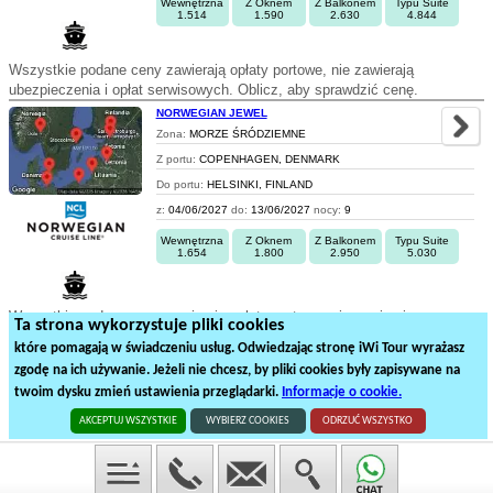
Wewnętrzna
Z Oknem
Z Balkonem
Typu Suite
1.514
1.590
2.630
4.844
Wszystkie podane ceny zawierają opłaty portowe, nie zawierają
ubezpieczenia i opłat serwisowych. Oblicz, aby sprawdzić cenę.
NORWEGIAN JEWEL
Zona:
MORZE ŚRÓDZIEMNE
Z portu:
COPENHAGEN, DENMARK
Do portu:
HELSINKI, FINLAND
z:
04/06/2027
do:
13/06/2027
nocy:
9
Wewnętrzna
Z Oknem
Z Balkonem
Typu Suite
1.654
1.800
2.950
5.030
Wszystkie podane ceny zawierają opłaty portowe, nie zawierają
Ta strona wykorzystuje pliki cookies
ubezpieczenia i opłat serwisowych. Oblicz, aby sprawdzić cenę.
które pomagają w świadczeniu usług. Odwiedzając stronę iWi Tour wyrażasz
zgodę na ich używanie. Jeżeli nie chcesz, by pliki cookies były zapisywane na
1
2
twoim dysku zmień ustawienia przeglądarki.
Informacje o cookie.
40
rejsów statkiem na
2
stronach
AKCEPTUJ WSZYSTKIE
WYBIERZ COOKIES
ODRZUĆ WSZYSTKO