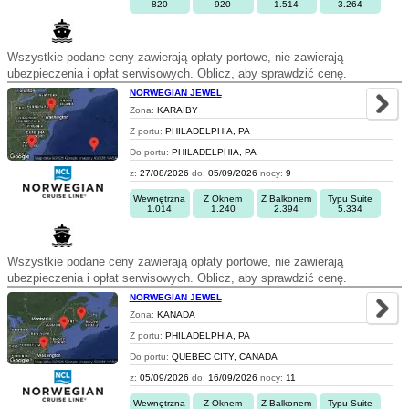
820
920
1.514
3.264
Wszystkie podane ceny zawierają opłaty portowe, nie zawierają
ubezpieczenia i opłat serwisowych. Oblicz, aby sprawdzić cenę.
NORWEGIAN JEWEL
Zona:
KARAIBY
Z portu:
PHILADELPHIA, PA
Do portu:
PHILADELPHIA, PA
z:
27/08/2026
do:
05/09/2026
nocy:
9
Wewnętrzna
Z Oknem
Z Balkonem
Typu Suite
1.014
1.240
2.394
5.334
Wszystkie podane ceny zawierają opłaty portowe, nie zawierają
ubezpieczenia i opłat serwisowych. Oblicz, aby sprawdzić cenę.
NORWEGIAN JEWEL
Zona:
KANADA
Z portu:
PHILADELPHIA, PA
Do portu:
QUEBEC CITY, CANADA
z:
05/09/2026
do:
16/09/2026
nocy:
11
Wewnętrzna
Z Oknem
Z Balkonem
Typu Suite