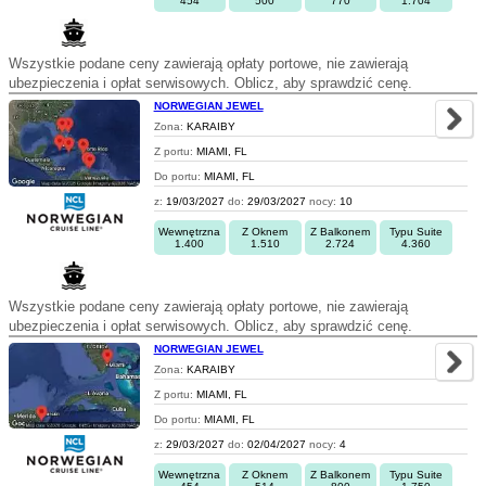
454
500
770
1.704
Wszystkie podane ceny zawierają opłaty portowe, nie zawierają
ubezpieczenia i opłat serwisowych. Oblicz, aby sprawdzić cenę.
NORWEGIAN JEWEL
Zona:
KARAIBY
Z portu:
MIAMI, FL
Do portu:
MIAMI, FL
z:
19/03/2027
do:
29/03/2027
nocy:
10
Wewnętrzna
Z Oknem
Z Balkonem
Typu Suite
1.400
1.510
2.724
4.360
Wszystkie podane ceny zawierają opłaty portowe, nie zawierają
ubezpieczenia i opłat serwisowych. Oblicz, aby sprawdzić cenę.
NORWEGIAN JEWEL
Zona:
KARAIBY
Z portu:
MIAMI, FL
Do portu:
MIAMI, FL
z:
29/03/2027
do:
02/04/2027
nocy:
4
Wewnętrzna
Z Oknem
Z Balkonem
Typu Suite