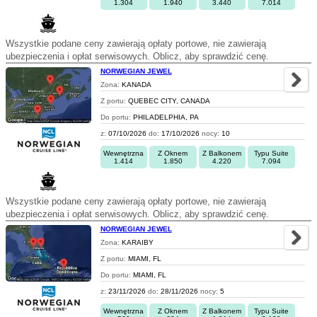
1.304
1.940
3.440
7.014
Wszystkie podane ceny zawierają opłaty portowe, nie zawierają
ubezpieczenia i opłat serwisowych. Oblicz, aby sprawdzić cenę.
NORWEGIAN JEWEL
Zona:
KANADA
Z portu:
QUEBEC CITY, CANADA
Do portu:
PHILADELPHIA, PA
z:
07/10/2026
do:
17/10/2026
nocy:
10
Wewnętrzna
Z Oknem
Z Balkonem
Typu Suite
1.414
1.850
4.220
7.094
Wszystkie podane ceny zawierają opłaty portowe, nie zawierają
ubezpieczenia i opłat serwisowych. Oblicz, aby sprawdzić cenę.
NORWEGIAN JEWEL
Zona:
KARAIBY
Z portu:
MIAMI, FL
Do portu:
MIAMI, FL
z:
23/11/2026
do:
28/11/2026
nocy:
5
Wewnętrzna
Z Oknem
Z Balkonem
Typu Suite