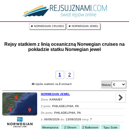
✖ NORWEGIAN CRUISES
✖ NORWEGIAN JEWEL
Rejsy statkiem z linią oceaniczną Norwegian cruises na
pokładzie statku Norwegian jewel
1
2
40
rejsów statkiem na
2
stronach
Waluta
NORWEGIAN JEWEL
Zona:
KARAIBY
Z portu:
PHILADELPHIA, PA
Do portu:
PHILADELPHIA, PA
z:
06/08/2026
do:
13/08/2026
nocy:
7
Wewnętrzna
Z Oknem
Z Balkonem
Typu Suite