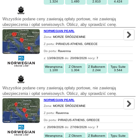
1.324
1.480
2.810
4.424
Wszystkie podane ceny zawierają opłaty portowe, nie zawierają
ubezpieczenia i opłat serwisowych. Oblicz, aby sprawdzić cenę.
NORWEGIAN PEARL
Zona:
MORZE ŚRÓDZIEMNE
Z portu:
PIRAEUS ATHENS, GREECE
Do portu:
Ravenna
z:
13/09/2026
do:
20/09/2026
nocy:
7
Wewnętrzna
Z Oknem
Z Balkonem
Typu Suite
1.100
1.304
2.244
3.544
Wszystkie podane ceny zawierają opłaty portowe, nie zawierają
ubezpieczenia i opłat serwisowych. Oblicz, aby sprawdzić cenę.
NORWEGIAN PEARL
Zona:
MORZE ŚRÓDZIEMNE
Z portu:
Ravenna
Do portu:
PIRAEUS ATHENS, GREECE
z:
20/09/2026
do:
27/09/2026
nocy:
7
Wewnętrzna
Z Oknem
Z Balkonem
Typu Suite