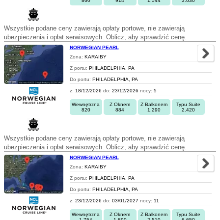
860
914
1.544
3.630
Wszystkie podane ceny zawierają opłaty portowe, nie zawierają
ubezpieczenia i opłat serwisowych. Oblicz, aby sprawdzić cenę.
NORWEGIAN PEARL
Zona:
KARAIBY
Z portu:
PHILADELPHIA, PA
Do portu:
PHILADELPHIA, PA
z:
18/12/2026
do:
23/12/2026
nocy:
5
Wewnętrzna
Z Oknem
Z Balkonem
Typu Suite
820
884
1.290
2.420
Wszystkie podane ceny zawierają opłaty portowe, nie zawierają
ubezpieczenia i opłat serwisowych. Oblicz, aby sprawdzić cenę.
NORWEGIAN PEARL
Zona:
KARAIBY
Z portu:
PHILADELPHIA, PA
Do portu:
PHILADELPHIA, PA
z:
23/12/2026
do:
03/01/2027
nocy:
11
Wewnętrzna
Z Oknem
Z Balkonem
Typu Suite
1.754
1.890
2.510
6.650