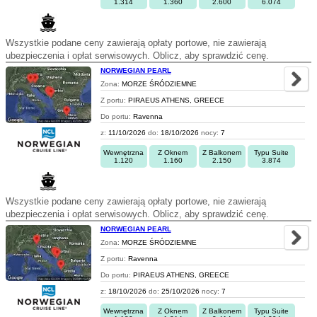
1.314
1.360
2.600
6.074
Wszystkie podane ceny zawierają opłaty portowe, nie zawierają
ubezpieczenia i opłat serwisowych. Oblicz, aby sprawdzić cenę.
NORWEGIAN PEARL
Zona:
MORZE ŚRÓDZIEMNE
Z portu:
PIRAEUS ATHENS, GREECE
Do portu:
Ravenna
z:
11/10/2026
do:
18/10/2026
nocy:
7
Wewnętrzna
Z Oknem
Z Balkonem
Typu Suite
1.120
1.160
2.150
3.874
Wszystkie podane ceny zawierają opłaty portowe, nie zawierają
ubezpieczenia i opłat serwisowych. Oblicz, aby sprawdzić cenę.
NORWEGIAN PEARL
Zona:
MORZE ŚRÓDZIEMNE
Z portu:
Ravenna
Do portu:
PIRAEUS ATHENS, GREECE
z:
18/10/2026
do:
25/10/2026
nocy:
7
Wewnętrzna
Z Oknem
Z Balkonem
Typu Suite