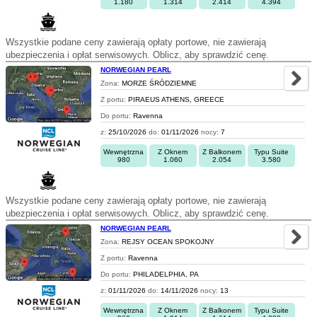
1.180
1.314
2.414
4.394
Wszystkie podane ceny zawierają opłaty portowe, nie zawierają
ubezpieczenia i opłat serwisowych. Oblicz, aby sprawdzić cenę.
NORWEGIAN PEARL
Zona:
MORZE ŚRÓDZIEMNE
Z portu:
PIRAEUS ATHENS, GREECE
Do portu:
Ravenna
z:
25/10/2026
do:
01/11/2026
nocy:
7
Wewnętrzna
Z Oknem
Z Balkonem
Typu Suite
980
1.060
2.054
3.580
Wszystkie podane ceny zawierają opłaty portowe, nie zawierają
ubezpieczenia i opłat serwisowych. Oblicz, aby sprawdzić cenę.
NORWEGIAN PEARL
Zona:
REJSY OCEAN SPOKOJNY
Z portu:
Ravenna
Do portu:
PHILADELPHIA, PA
z:
01/11/2026
do:
14/11/2026
nocy:
13
Wewnętrzna
Z Oknem
Z Balkonem
Typu Suite