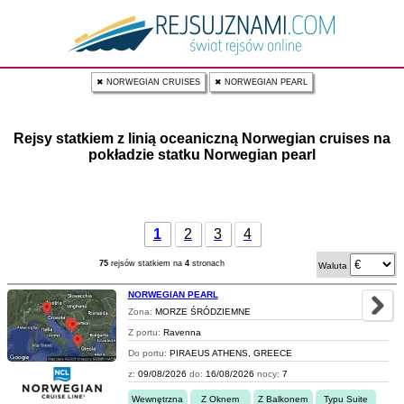
✖ NORWEGIAN CRUISES
✖ NORWEGIAN PEARL
Rejsy statkiem z linią oceaniczną Norwegian cruises na
pokładzie statku Norwegian pearl
1
2
3
4
75
rejsów statkiem na
4
stronach
Waluta
NORWEGIAN PEARL
Zona:
MORZE ŚRÓDZIEMNE
Z portu:
Ravenna
Do portu:
PIRAEUS ATHENS, GREECE
z:
09/08/2026
do:
16/08/2026
nocy:
7
Wewnętrzna
Z Oknem
Z Balkonem
Typu Suite