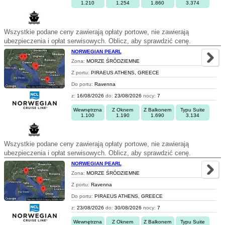
1.210
1.254
1.860
3.374
Wszystkie podane ceny zawierają opłaty portowe, nie zawierają
ubezpieczenia i opłat serwisowych. Oblicz, aby sprawdzić cenę.
NORWEGIAN PEARL
Zona:
MORZE ŚRÓDZIEMNE
Z portu:
PIRAEUS ATHENS, GREECE
Do portu:
Ravenna
z:
16/08/2026
do:
23/08/2026
nocy:
7
Wewnętrzna
Z Oknem
Z Balkonem
Typu Suite
1.100
1.190
1.690
3.134
Wszystkie podane ceny zawierają opłaty portowe, nie zawierają
ubezpieczenia i opłat serwisowych. Oblicz, aby sprawdzić cenę.
NORWEGIAN PEARL
Zona:
MORZE ŚRÓDZIEMNE
Z portu:
Ravenna
Do portu:
PIRAEUS ATHENS, GREECE
z:
23/08/2026
do:
30/08/2026
nocy:
7
Wewnętrzna
Z Oknem
Z Balkonem
Typu Suite