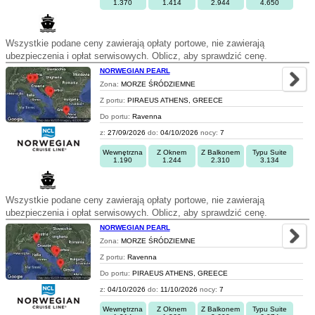
1.370
1.414
2.944
4.650
Wszystkie podane ceny zawierają opłaty portowe, nie zawierają
ubezpieczenia i opłat serwisowych. Oblicz, aby sprawdzić cenę.
NORWEGIAN PEARL
Zona:
MORZE ŚRÓDZIEMNE
Z portu:
PIRAEUS ATHENS, GREECE
Do portu:
Ravenna
z:
27/09/2026
do:
04/10/2026
nocy:
7
Wewnętrzna
Z Oknem
Z Balkonem
Typu Suite
1.190
1.244
2.310
3.134
Wszystkie podane ceny zawierają opłaty portowe, nie zawierają
ubezpieczenia i opłat serwisowych. Oblicz, aby sprawdzić cenę.
NORWEGIAN PEARL
Zona:
MORZE ŚRÓDZIEMNE
Z portu:
Ravenna
Do portu:
PIRAEUS ATHENS, GREECE
z:
04/10/2026
do:
11/10/2026
nocy:
7
Wewnętrzna
Z Oknem
Z Balkonem
Typu Suite