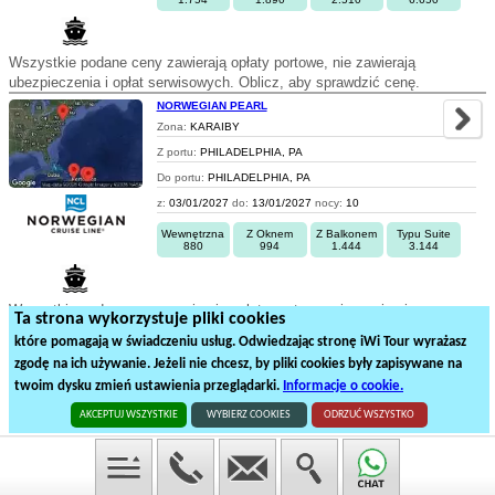
Wszystkie podane ceny zawierają opłaty portowe, nie zawierają
ubezpieczenia i opłat serwisowych. Oblicz, aby sprawdzić cenę.
NORWEGIAN PEARL
Zona:
KARAIBY
Z portu:
PHILADELPHIA, PA
Do portu:
PHILADELPHIA, PA
z:
03/01/2027
do:
13/01/2027
nocy:
10
Wewnętrzna
Z Oknem
Z Balkonem
Typu Suite
880
994
1.444
3.144
Wszystkie podane ceny zawierają opłaty portowe, nie zawierają
Ta strona wykorzystuje pliki cookies
ubezpieczenia i opłat serwisowych. Oblicz, aby sprawdzić cenę.
które pomagają w świadczeniu usług. Odwiedzając stronę iWi Tour wyrażasz
zgodę na ich używanie. Jeżeli nie chcesz, by pliki cookies były zapisywane na
1
2
3
4
twoim dysku zmień ustawienia przeglądarki.
Informacje o cookie.
75
rejsów statkiem na
4
stronach
AKCEPTUJ WSZYSTKIE
WYBIERZ COOKIES
ODRZUĆ WSZYSTKO