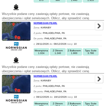
870
990
1.440
2.910
Wszystkie podane ceny zawierają opłaty portowe, nie zawierają
ubezpieczenia i opłat serwisowych. Oblicz, aby sprawdzić cenę.
NORWEGIAN PEARL
Zona:
KARAIBY
Z portu:
PHILADELPHIA, PA
Do portu:
PHILADELPHIA, PA
z:
28/11/2026
do:
08/12/2026
nocy:
10
Wewnętrzna
Z Oknem
Z Balkonem
Typu Suite
1.024
1.240
1.900
3.780
Wszystkie podane ceny zawierają opłaty portowe, nie zawierają
ubezpieczenia i opłat serwisowych. Oblicz, aby sprawdzić cenę.
NORWEGIAN PEARL
Zona:
KARAIBY
Z portu:
PHILADELPHIA, PA
Do portu:
PHILADELPHIA, PA
z:
08/12/2026
do:
18/12/2026
nocy:
10
Wewnętrzna
Z Oknem
Z Balkonem
Typu Suite