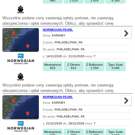
960
1.014
1.614
4.280
Wszystkie podane ceny zawierają opłaty portowe, nie zawierają
ubezpieczenia i opłat serwisowych. Oblicz, aby sprawdzić cenę.
NORWEGIAN PEARL
Zona:
KARAIBY
Z portu:
PHILADELPHIA, PA
Do portu:
PHILADELPHIA, PA
z:
14/11/2026
do:
21/11/2026
nocy:
7
Wewnętrzna
Z Oknem
Z Balkonem
Typu Suite
824
914
1.550
3.090
Wszystkie podane ceny zawierają opłaty portowe, nie zawierają
ubezpieczenia i opłat serwisowych. Oblicz, aby sprawdzić cenę.
NORWEGIAN PEARL
Zona:
KARAIBY
Z portu:
PHILADELPHIA, PA
Do portu:
PHILADELPHIA, PA
z:
21/11/2026
do:
28/11/2026
nocy:
7
Wewnętrzna
Z Oknem
Z Balkonem
Typu Suite