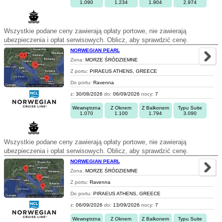
1.090
1.234
1.904
2.974
Wszystkie podane ceny zawierają opłaty portowe, nie zawierają
ubezpieczenia i opłat serwisowych. Oblicz, aby sprawdzić cenę.
NORWEGIAN PEARL
Zona:
MORZE ŚRÓDZIEMNE
Z portu:
PIRAEUS ATHENS, GREECE
Do portu:
Ravenna
z:
30/08/2026
do:
06/09/2026
nocy:
7
Wewnętrzna
Z Oknem
Z Balkonem
Typu Suite
1.070
1.100
1.794
3.090
Wszystkie podane ceny zawierają opłaty portowe, nie zawierają
ubezpieczenia i opłat serwisowych. Oblicz, aby sprawdzić cenę.
NORWEGIAN PEARL
Zona:
MORZE ŚRÓDZIEMNE
Z portu:
Ravenna
Do portu:
PIRAEUS ATHENS, GREECE
z:
06/09/2026
do:
13/09/2026
nocy:
7
Wewnętrzna
Z Oknem
Z Balkonem
Typu Suite