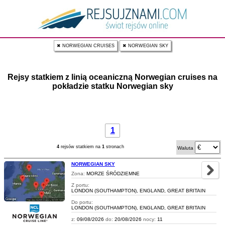
✖ NORWEGIAN CRUISES
✖ NORWEGIAN SKY
Rejsy statkiem z linią oceaniczną Norwegian cruises na
pokładzie statku Norwegian sky
1
4
rejsów statkiem na
1
stronach
Waluta
NORWEGIAN SKY
Zona:
MORZE ŚRÓDZIEMNE
Z portu:
LONDON (SOUTHAMPTON), ENGLAND, GREAT BRITAIN
Do portu:
LONDON (SOUTHAMPTON), ENGLAND, GREAT BRITAIN
z:
09/08/2026
do:
20/08/2026
nocy:
11