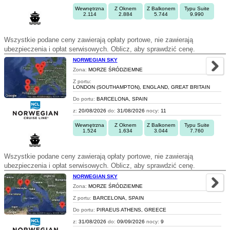
Wewnętrzna
Z Oknem
Z Balkonem
Typu Suite
2.114
2.884
5.744
9.990
Wszystkie podane ceny zawierają opłaty portowe, nie zawierają
ubezpieczenia i opłat serwisowych. Oblicz, aby sprawdzić cenę.
NORWEGIAN SKY
Zona:
MORZE ŚRÓDZIEMNE
Z portu:
LONDON (SOUTHAMPTON), ENGLAND, GREAT BRITAIN
Do portu:
BARCELONA, SPAIN
z:
20/08/2026
do:
31/08/2026
nocy:
11
Wewnętrzna
Z Oknem
Z Balkonem
Typu Suite
1.524
1.634
3.044
7.760
Wszystkie podane ceny zawierają opłaty portowe, nie zawierają
ubezpieczenia i opłat serwisowych. Oblicz, aby sprawdzić cenę.
NORWEGIAN SKY
Zona:
MORZE ŚRÓDZIEMNE
Z portu:
BARCELONA, SPAIN
Do portu:
PIRAEUS ATHENS, GREECE
z:
31/08/2026
do:
09/09/2026
nocy:
9