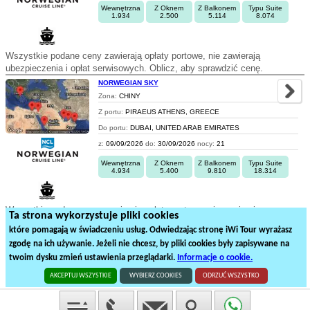
Wewnętrzna
Z Oknem
Z Balkonem
Typu Suite
1.934
2.500
5.114
8.074
Wszystkie podane ceny zawierają opłaty portowe, nie zawierają
ubezpieczenia i opłat serwisowych. Oblicz, aby sprawdzić cenę.
NORWEGIAN SKY
Zona:
CHINY
Z portu:
PIRAEUS ATHENS, GREECE
Do portu:
DUBAI, UNITED ARAB EMIRATES
z:
09/09/2026
do:
30/09/2026
nocy:
21
Wewnętrzna
Z Oknem
Z Balkonem
Typu Suite
4.934
5.400
9.810
18.314
Wszystkie podane ceny zawierają opłaty portowe, nie zawierają
Ta strona wykorzystuje pliki cookies
ubezpieczenia i opłat serwisowych. Oblicz, aby sprawdzić cenę.
które pomagają w świadczeniu usług. Odwiedzając stronę iWi Tour wyrażasz
zgodę na ich używanie. Jeżeli nie chcesz, by pliki cookies były zapisywane na
1
twoim dysku zmień ustawienia przeglądarki.
Informacje o cookie.
4
rejsów statkiem na
1
stronach
AKCEPTUJ WSZYSTKIE
WYBIERZ COOKIES
ODRZUĆ WSZYSTKO