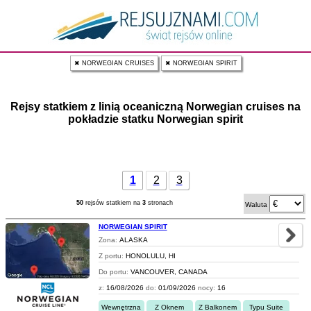
✖ NORWEGIAN CRUISES
✖ NORWEGIAN SPIRIT
Rejsy statkiem z linią oceaniczną Norwegian cruises na
pokładzie statku Norwegian spirit
1
2
3
50
rejsów statkiem na
3
stronach
Waluta
NORWEGIAN SPIRIT
Zona:
ALASKA
Z portu:
HONOLULU, HI
Do portu:
VANCOUVER, CANADA
z:
16/08/2026
do:
01/09/2026
nocy:
16
Wewnętrzna
Z Oknem
Z Balkonem
Typu Suite