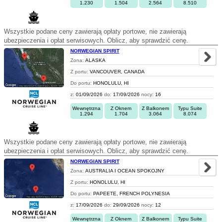
1.230
1.504
2.564
8.510
Wszystkie podane ceny zawierają opłaty portowe, nie zawierają
ubezpieczenia i opłat serwisowych. Oblicz, aby sprawdzić cenę.
NORWEGIAN SPIRIT
Zona:
ALASKA
Z portu:
VANCOUVER, CANADA
Do portu:
HONOLULU, HI
z:
01/09/2026
do:
17/09/2026
nocy:
16
Wewnętrzna
Z Oknem
Z Balkonem
Typu Suite
1.294
1.704
3.064
8.074
Wszystkie podane ceny zawierają opłaty portowe, nie zawierają
ubezpieczenia i opłat serwisowych. Oblicz, aby sprawdzić cenę.
NORWEGIAN SPIRIT
Zona:
AUSTRALIA I OCEAN SPOKOJNY
Z portu:
HONOLULU, HI
Do portu:
PAPEETE, FRENCH POLYNESIA
z:
17/09/2026
do:
29/09/2026
nocy:
12
Wewnętrzna
Z Oknem
Z Balkonem
Typu Suite