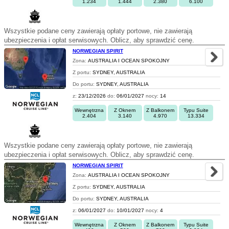
1.234
1.444
2.380
6.100
Wszystkie podane ceny zawierają opłaty portowe, nie zawierają
ubezpieczenia i opłat serwisowych. Oblicz, aby sprawdzić cenę.
NORWEGIAN SPIRIT
Zona:
AUSTRALIA I OCEAN SPOKOJNY
Z portu:
SYDNEY, AUSTRALIA
Do portu:
SYDNEY, AUSTRALIA
z:
23/12/2026
do:
06/01/2027
nocy:
14
Wewnętrzna
Z Oknem
Z Balkonem
Typu Suite
2.404
3.140
4.970
13.334
Wszystkie podane ceny zawierają opłaty portowe, nie zawierają
ubezpieczenia i opłat serwisowych. Oblicz, aby sprawdzić cenę.
NORWEGIAN SPIRIT
Zona:
AUSTRALIA I OCEAN SPOKOJNY
Z portu:
SYDNEY, AUSTRALIA
Do portu:
SYDNEY, AUSTRALIA
z:
06/01/2027
do:
10/01/2027
nocy:
4
Wewnętrzna
Z Oknem
Z Balkonem
Typu Suite