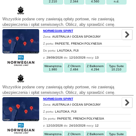
2.210
2.344
4.560
n.d.
Wszystkie podane ceny zawierają opłaty portowe, nie zawierają
ubezpieczenia i opłat serwisowych. Oblicz, aby sprawdzić cenę.
NORWEGIAN SPIRIT
Zona:
AUSTRALIA I OCEAN SPOKOJNY
Z portu:
PAPEETE, FRENCH POLYNESIA
Do portu:
LAUTOKA, FIJI
z:
29/09/2026
do:
12/10/2026
nocy:
13
Wewnętrzna
Z Oknem
Z Balkonem
Typu Suite
1.980
2.484
4.294
10.210
Wszystkie podane ceny zawierają opłaty portowe, nie zawierają
ubezpieczenia i opłat serwisowych. Oblicz, aby sprawdzić cenę.
NORWEGIAN SPIRIT
Zona:
AUSTRALIA I OCEAN SPOKOJNY
Z portu:
LAUTOKA, FIJI
Do portu:
PAPEETE, FRENCH POLYNESIA
z:
12/10/2026
do:
24/10/2026
nocy:
12
Wewnętrzna
Z Oknem
Z Balkonem
Typu Suite