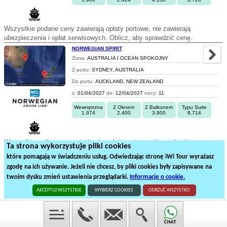
Wszystkie podane ceny zawierają opłaty portowe, nie zawierają
ubezpieczenia i opłat serwisowych. Oblicz, aby sprawdzić cenę.
NORWEGIAN SPIRIT
Zona:
AUSTRALIA I OCEAN SPOKOJNY
Z portu:
SYDNEY, AUSTRALIA
Do portu:
AUCKLAND, NEW ZEALAND
z:
01/04/2027
do:
12/04/2027
nocy:
11
Wewnętrzna
Z Oknem
Z Balkonem
Typu Suite
1.974
2.400
3.900
8.714
Wszystkie podane ceny zawierają opłaty portowe, nie zawierają
Ta strona wykorzystuje pliki cookies
ubezpieczenia i opłat serwisowych. Oblicz, aby sprawdzić cenę.
które pomagają w świadczeniu usług. Odwiedzając stronę iWi Tour wyrażasz
zgodę na ich używanie. Jeżeli nie chcesz, by pliki cookies były zapisywane na
1
2
3
twoim dysku zmień ustawienia przeglądarki.
Informacje o cookie.
50
rejsów statkiem na
3
stronach
AKCEPTUJ WSZYSTKIE
WYBIERZ COOKIES
ODRZUĆ WSZYSTKO