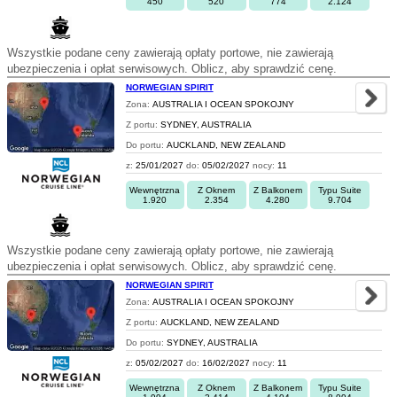
450
520
774
2.124
Wszystkie podane ceny zawierają opłaty portowe, nie zawierają
ubezpieczenia i opłat serwisowych. Oblicz, aby sprawdzić cenę.
NORWEGIAN SPIRIT
Zona:
AUSTRALIA I OCEAN SPOKOJNY
Z portu:
SYDNEY, AUSTRALIA
Do portu:
AUCKLAND, NEW ZEALAND
z:
25/01/2027
do:
05/02/2027
nocy:
11
Wewnętrzna
Z Oknem
Z Balkonem
Typu Suite
1.920
2.354
4.280
9.704
Wszystkie podane ceny zawierają opłaty portowe, nie zawierają
ubezpieczenia i opłat serwisowych. Oblicz, aby sprawdzić cenę.
NORWEGIAN SPIRIT
Zona:
AUSTRALIA I OCEAN SPOKOJNY
Z portu:
AUCKLAND, NEW ZEALAND
Do portu:
SYDNEY, AUSTRALIA
z:
05/02/2027
do:
16/02/2027
nocy:
11
Wewnętrzna
Z Oknem
Z Balkonem
Typu Suite