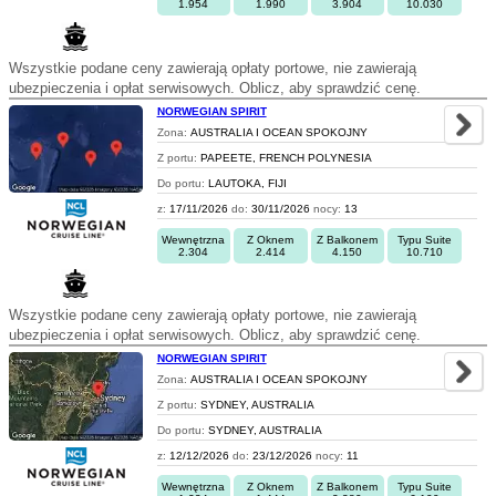
1.954
1.990
3.904
10.030
Wszystkie podane ceny zawierają opłaty portowe, nie zawierają
ubezpieczenia i opłat serwisowych. Oblicz, aby sprawdzić cenę.
NORWEGIAN SPIRIT
Zona:
AUSTRALIA I OCEAN SPOKOJNY
Z portu:
PAPEETE, FRENCH POLYNESIA
Do portu:
LAUTOKA, FIJI
z:
17/11/2026
do:
30/11/2026
nocy:
13
Wewnętrzna
Z Oknem
Z Balkonem
Typu Suite
2.304
2.414
4.150
10.710
Wszystkie podane ceny zawierają opłaty portowe, nie zawierają
ubezpieczenia i opłat serwisowych. Oblicz, aby sprawdzić cenę.
NORWEGIAN SPIRIT
Zona:
AUSTRALIA I OCEAN SPOKOJNY
Z portu:
SYDNEY, AUSTRALIA
Do portu:
SYDNEY, AUSTRALIA
z:
12/12/2026
do:
23/12/2026
nocy:
11
Wewnętrzna
Z Oknem
Z Balkonem
Typu Suite