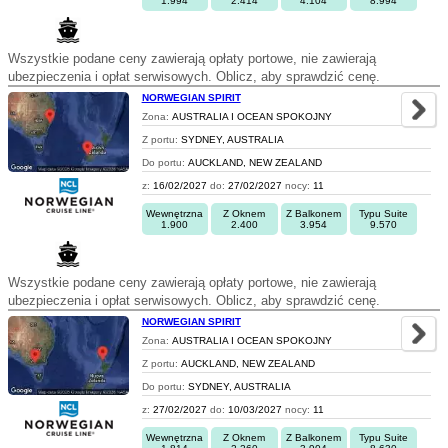
1.994
2.414
4.104
8.994
Wszystkie podane ceny zawierają opłaty portowe, nie zawierają
ubezpieczenia i opłat serwisowych. Oblicz, aby sprawdzić cenę.
NORWEGIAN SPIRIT
Zona:
AUSTRALIA I OCEAN SPOKOJNY
Z portu:
SYDNEY, AUSTRALIA
Do portu:
AUCKLAND, NEW ZEALAND
z:
16/02/2027
do:
27/02/2027
nocy:
11
Wewnętrzna
Z Oknem
Z Balkonem
Typu Suite
1.900
2.400
3.954
9.570
Wszystkie podane ceny zawierają opłaty portowe, nie zawierają
ubezpieczenia i opłat serwisowych. Oblicz, aby sprawdzić cenę.
NORWEGIAN SPIRIT
Zona:
AUSTRALIA I OCEAN SPOKOJNY
Z portu:
AUCKLAND, NEW ZEALAND
Do portu:
SYDNEY, AUSTRALIA
z:
27/02/2027
do:
10/03/2027
nocy:
11
Wewnętrzna
Z Oknem
Z Balkonem
Typu Suite