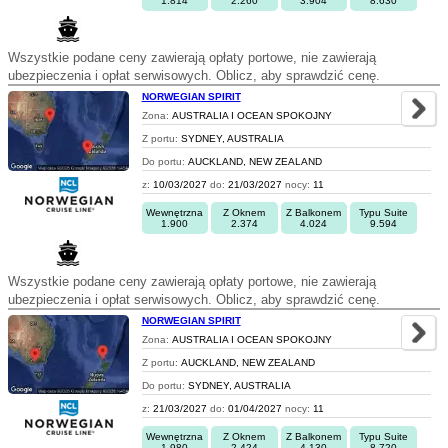
1.814
2.260
3.904
8.630
Wszystkie podane ceny zawierają opłaty portowe, nie zawierają
ubezpieczenia i opłat serwisowych. Oblicz, aby sprawdzić cenę.
NORWEGIAN SPIRIT
Zona:
AUSTRALIA I OCEAN SPOKOJNY
Z portu:
SYDNEY, AUSTRALIA
Do portu:
AUCKLAND, NEW ZEALAND
z:
10/03/2027
do:
21/03/2027
nocy:
11
Wewnętrzna
Z Oknem
Z Balkonem
Typu Suite
1.900
2.374
4.024
9.594
Wszystkie podane ceny zawierają opłaty portowe, nie zawierają
ubezpieczenia i opłat serwisowych. Oblicz, aby sprawdzić cenę.
NORWEGIAN SPIRIT
Zona:
AUSTRALIA I OCEAN SPOKOJNY
Z portu:
AUCKLAND, NEW ZEALAND
Do portu:
SYDNEY, AUSTRALIA
z:
21/03/2027
do:
01/04/2027
nocy:
11
Wewnętrzna
Z Oknem
Z Balkonem
Typu Suite
1.980
2.424
4.130
8.720