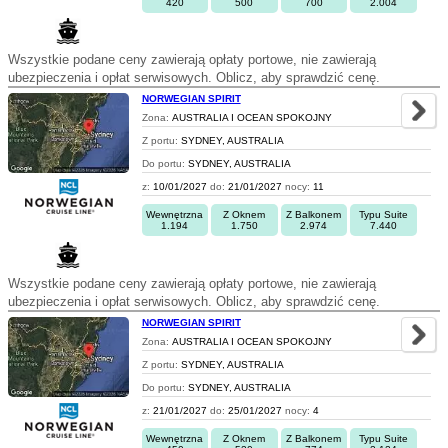
420
500
700
2.004
Wszystkie podane ceny zawierają opłaty portowe, nie zawierają
ubezpieczenia i opłat serwisowych. Oblicz, aby sprawdzić cenę.
NORWEGIAN SPIRIT
Zona:
AUSTRALIA I OCEAN SPOKOJNY
Z portu:
SYDNEY, AUSTRALIA
Do portu:
SYDNEY, AUSTRALIA
z:
10/01/2027
do:
21/01/2027
nocy:
11
Wewnętrzna
Z Oknem
Z Balkonem
Typu Suite
1.194
1.750
2.974
7.440
Wszystkie podane ceny zawierają opłaty portowe, nie zawierają
ubezpieczenia i opłat serwisowych. Oblicz, aby sprawdzić cenę.
NORWEGIAN SPIRIT
Zona:
AUSTRALIA I OCEAN SPOKOJNY
Z portu:
SYDNEY, AUSTRALIA
Do portu:
SYDNEY, AUSTRALIA
z:
21/01/2027
do:
25/01/2027
nocy:
4
Wewnętrzna
Z Oknem
Z Balkonem
Typu Suite