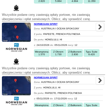
2.820
5.864
4.664
11.350
Wszystkie podane ceny zawierają opłaty portowe, nie zawierają
ubezpieczenia i opłat serwisowych. Oblicz, aby sprawdzić cenę.
NORWEGIAN SPIRIT
Zona:
AUSTRALIA I OCEAN SPOKOJNY
Z portu:
PAPEETE, FRENCH POLYNESIA
Do portu:
HONOLULU, HI
z:
24/10/2026
do:
05/11/2026
nocy:
12
Wewnętrzna
Z Oknem
Z Balkonem
Typu Suite
1.570
1.730
2.830
8.420
Wszystkie podane ceny zawierają opłaty portowe, nie zawierają
ubezpieczenia i opłat serwisowych. Oblicz, aby sprawdzić cenę.
NORWEGIAN SPIRIT
Zona:
AUSTRALIA I OCEAN SPOKOJNY
Z portu:
HONOLULU, HI
Do portu:
PAPEETE, FRENCH POLYNESIA
z:
05/11/2026
do:
17/11/2026
nocy:
12
Wewnętrzna
Z Oknem
Z Balkonem
Typu Suite