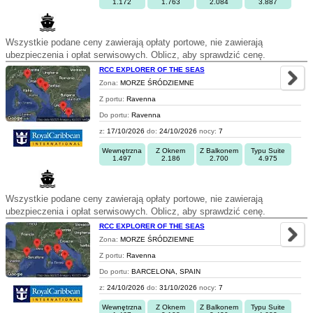
1.172
1.763
2.084
3.887
Wszystkie podane ceny zawierają opłaty portowe, nie zawierają
ubezpieczenia i opłat serwisowych. Oblicz, aby sprawdzić cenę.
RCC EXPLORER OF THE SEAS
Zona:
MORZE ŚRÓDZIEMNE
Z portu:
Ravenna
Do portu:
Ravenna
z:
17/10/2026
do:
24/10/2026
nocy:
7
Wewnętrzna
Z Oknem
Z Balkonem
Typu Suite
1.497
2.186
2.700
4.975
Wszystkie podane ceny zawierają opłaty portowe, nie zawierają
ubezpieczenia i opłat serwisowych. Oblicz, aby sprawdzić cenę.
RCC EXPLORER OF THE SEAS
Zona:
MORZE ŚRÓDZIEMNE
Z portu:
Ravenna
Do portu:
BARCELONA, SPAIN
z:
24/10/2026
do:
31/10/2026
nocy:
7
Wewnętrzna
Z Oknem
Z Balkonem
Typu Suite