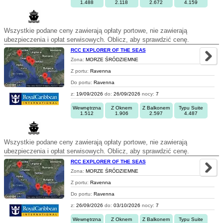
1.488
2.118
2.672
4.159
Wszystkie podane ceny zawierają opłaty portowe, nie zawierają
ubezpieczenia i opłat serwisowych. Oblicz, aby sprawdzić cenę.
RCC EXPLORER OF THE SEAS
Zona:
MORZE ŚRÓDZIEMNE
Z portu:
Ravenna
Do portu:
Ravenna
z:
19/09/2026
do:
26/09/2026
nocy:
7
Wewnętrzna
Z Oknem
Z Balkonem
Typu Suite
1.512
1.906
2.597
4.487
Wszystkie podane ceny zawierają opłaty portowe, nie zawierają
ubezpieczenia i opłat serwisowych. Oblicz, aby sprawdzić cenę.
RCC EXPLORER OF THE SEAS
Zona:
MORZE ŚRÓDZIEMNE
Z portu:
Ravenna
Do portu:
Ravenna
z:
26/09/2026
do:
03/10/2026
nocy:
7
Wewnętrzna
Z Oknem
Z Balkonem
Typu Suite