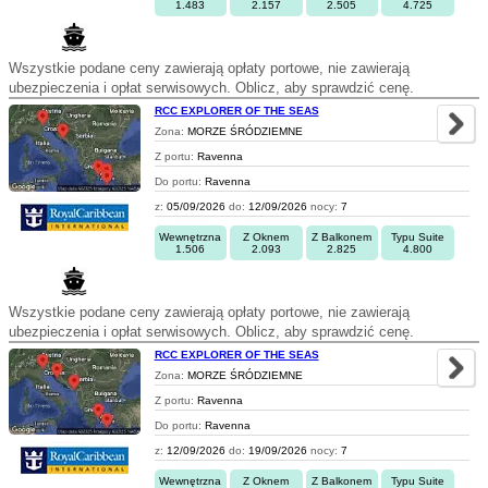
1.483
2.157
2.505
4.725
Wszystkie podane ceny zawierają opłaty portowe, nie zawierają
ubezpieczenia i opłat serwisowych. Oblicz, aby sprawdzić cenę.
RCC EXPLORER OF THE SEAS
Zona:
MORZE ŚRÓDZIEMNE
Z portu:
Ravenna
Do portu:
Ravenna
z:
05/09/2026
do:
12/09/2026
nocy:
7
Wewnętrzna
Z Oknem
Z Balkonem
Typu Suite
1.506
2.093
2.825
4.800
Wszystkie podane ceny zawierają opłaty portowe, nie zawierają
ubezpieczenia i opłat serwisowych. Oblicz, aby sprawdzić cenę.
RCC EXPLORER OF THE SEAS
Zona:
MORZE ŚRÓDZIEMNE
Z portu:
Ravenna
Do portu:
Ravenna
z:
12/09/2026
do:
19/09/2026
nocy:
7
Wewnętrzna
Z Oknem
Z Balkonem
Typu Suite