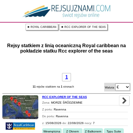
✖ ROYAL CARIBBEAN
✖ RCC EXPLORER OF THE SEAS
Rejsy statkiem z linią oceaniczną Royal caribbean na
pokładzie statku Rcc explorer of the seas
1
11
rejsów statkiem na
1
stronach
Waluta
RCC EXPLORER OF THE SEAS
Zona:
MORZE ŚRÓDZIEMNE
Z portu:
Ravenna
Do portu:
Ravenna
z:
15/08/2026
do:
22/08/2026
nocy:
7
Wewnętrzna
Z Oknem
Z Balkonem
Typu Suite