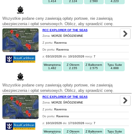
1.414
2.124
2.560
4.223
Wszystkie podane ceny zawierają opłaty portowe, nie zawierają
ubezpieczenia i opłat serwisowych. Oblicz, aby sprawdzić cenę.
RCC EXPLORER OF THE SEAS
Zona:
MORZE ŚRÓDZIEMNE
Z portu:
Ravenna
Do portu:
Ravenna
z:
03/10/2026
do:
10/10/2026
nocy:
7
Wewnętrzna
Z Oknem
Z Balkonem
Typu Suite
1.482
2.155
2.575
4.888
Wszystkie podane ceny zawierają opłaty portowe, nie zawierają
ubezpieczenia i opłat serwisowych. Oblicz, aby sprawdzić cenę.
RCC EXPLORER OF THE SEAS
Zona:
MORZE ŚRÓDZIEMNE
Z portu:
Ravenna
Do portu:
Ravenna
z:
10/10/2026
do:
17/10/2026
nocy:
7
Wewnętrzna
Z Oknem
Z Balkonem
Typu Suite