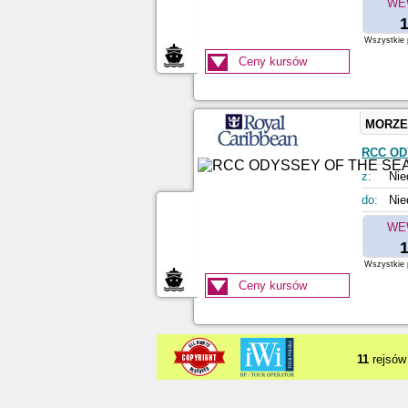
WE
1
Wszystkie p
Ceny kursów
MORZE
RCC OD
z:
Nie
do:
Nie
WE
1
Wszystkie p
Ceny kursów
11
rejsów