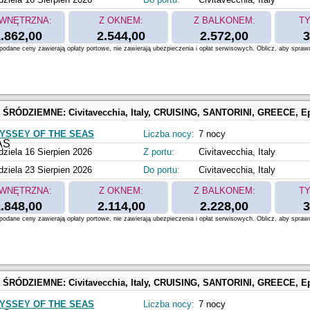
WNĘTRZNA:
Z OKNEM:
Z BALKONEM:
TY
.862,00
2.544,00
2.572,00
3
odane ceny zawierają opłaty portowe, nie zawierają ubezpieczenia i opłat serwisowych. Oblicz, aby spraw
 ŚRÓDZIEMNE:
Civitavecchia, Italy, CRUISING, SANTORINI, GREECE, Ephesus, Kusadasi, Turkey, MYKONOS, GREECE, N
YSSEY OF THE SEAS
Liczba nocy:
7 nocy
dziela 16 Sierpien 2026
Z portu:
Civitavecchia, Italy
dziela 23 Sierpien 2026
Do portu:
Civitavecchia, Italy
WNĘTRZNA:
Z OKNEM:
Z BALKONEM:
TY
.848,00
2.114,00
2.228,00
3
odane ceny zawierają opłaty portowe, nie zawierają ubezpieczenia i opłat serwisowych. Oblicz, aby spraw
 ŚRÓDZIEMNE:
Civitavecchia, Italy, CRUISING, SANTORINI, GREECE, Ephesus, Kusadasi, Turkey, MYKONOS, GREECE, N
YSSEY OF THE SEAS
Liczba nocy:
7 nocy