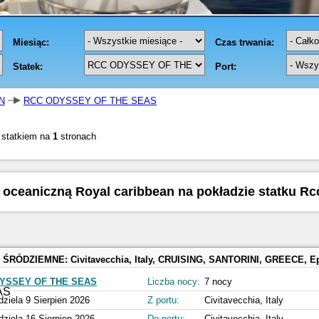
N
RCC ODYSSEY OF THE SEAS
 statkiem na
1
stronach
ią oceaniczną Royal caribbean na pokładzie statku Rc
 ŚRÓDZIEMNE:
Civitavecchia, Italy, CRUISING, SANTORINI, GREECE, Ephesus, Kusadasi, Turkey, MYKONOS, GREECE, N
YSSEY OF THE SEAS
Liczba nocy:
7 nocy
dziela 9 Sierpien 2026
Z portu:
Civitavecchia, Italy
dziela 16 Sierpien 2026
Do portu:
Civitavecchia, Italy