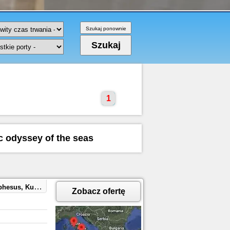
1
c odyssey of the seas
aples, Capri, Italy
Zobacz ofertę