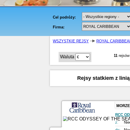
WSZYSTKIE REJSY
ROYAL CARIBBEA
11
rejsów
Waluta
Rejsy statkiem z lin
MORZE
RCC OD
z:
Nie
do:
Nie