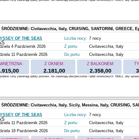
odane ceny zawierają opłaty portowe, nie zawierają ubezpieczenia i opłat serwisowych. Oblicz, aby spraw
 ŚRÓDZIEMNE:
Civitavecchia, Italy, CRUISING, SANTORINI, GREECE, Ephesus, Kusadasi, Turkey, MYKONOS, GREECE, N
YSSEY OF THE SEAS
Liczba nocy:
7 nocy
dziela 4 Pazdziernik 2026
Z portu:
Civitavecchia, Italy
dziela 11 Pazdziernik 2026
Do portu:
Civitavecchia, Italy
WNĘTRZNA:
Z OKNEM:
Z BALKONEM:
TY
.915,00
2.181,00
2.358,00
3
odane ceny zawierają opłaty portowe, nie zawierają ubezpieczenia i opłat serwisowych. Oblicz, aby spraw
 ŚRÓDZIEMNE:
Civitavecchia, Italy, Sicily, Messina, Italy, CRUISING, SANTORINI, GREECE, MYKONOS, GREECE, N
YSSEY OF THE SEAS
Liczba nocy:
7 nocy
dziela 11 Pazdziernik 2026
Z portu:
Civitavecchia, Italy
dziela 18 Pazdziernik 2026
Do portu:
Civitavecchia, Italy