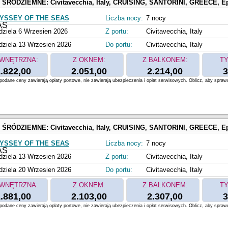
 ŚRÓDZIEMNE:
Civitavecchia, Italy, CRUISING, SANTORINI, GREECE, Ephesus, Kusadasi, Turkey, MYKONOS, GREECE, N
YSSEY OF THE SEAS
Liczba nocy:
7 nocy
dziela 6 Wrzesien 2026
Z portu:
Civitavecchia, Italy
dziela 13 Wrzesien 2026
Do portu:
Civitavecchia, Italy
WNĘTRZNA:
Z OKNEM:
Z BALKONEM:
TY
.822,00
2.051,00
2.214,00
3
odane ceny zawierają opłaty portowe, nie zawierają ubezpieczenia i opłat serwisowych. Oblicz, aby spraw
 ŚRÓDZIEMNE:
Civitavecchia, Italy, CRUISING, SANTORINI, GREECE, Ephesus, Kusadasi, Turkey, MYKONOS, GREECE, N
YSSEY OF THE SEAS
Liczba nocy:
7 nocy
dziela 13 Wrzesien 2026
Z portu:
Civitavecchia, Italy
dziela 20 Wrzesien 2026
Do portu:
Civitavecchia, Italy
WNĘTRZNA:
Z OKNEM:
Z BALKONEM:
TY
.881,00
2.103,00
2.307,00
3
odane ceny zawierają opłaty portowe, nie zawierają ubezpieczenia i opłat serwisowych. Oblicz, aby spraw