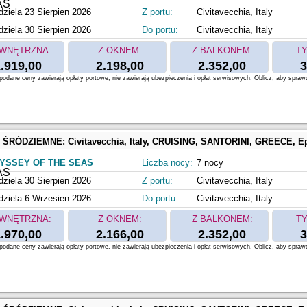
dziela 23 Sierpien 2026
Z portu:
Civitavecchia, Italy
dziela 30 Sierpien 2026
Do portu:
Civitavecchia, Italy
WNĘTRZNA:
Z OKNEM:
Z BALKONEM:
TY
.919,00
2.198,00
2.352,00
3
odane ceny zawierają opłaty portowe, nie zawierają ubezpieczenia i opłat serwisowych. Oblicz, aby spraw
 ŚRÓDZIEMNE:
Civitavecchia, Italy, CRUISING, SANTORINI, GREECE, Ephesus, Kusadasi, Turkey, MYKONOS, GREECE, N
YSSEY OF THE SEAS
Liczba nocy:
7 nocy
dziela 30 Sierpien 2026
Z portu:
Civitavecchia, Italy
dziela 6 Wrzesien 2026
Do portu:
Civitavecchia, Italy
WNĘTRZNA:
Z OKNEM:
Z BALKONEM:
TY
.970,00
2.166,00
2.352,00
3
odane ceny zawierają opłaty portowe, nie zawierają ubezpieczenia i opłat serwisowych. Oblicz, aby spraw