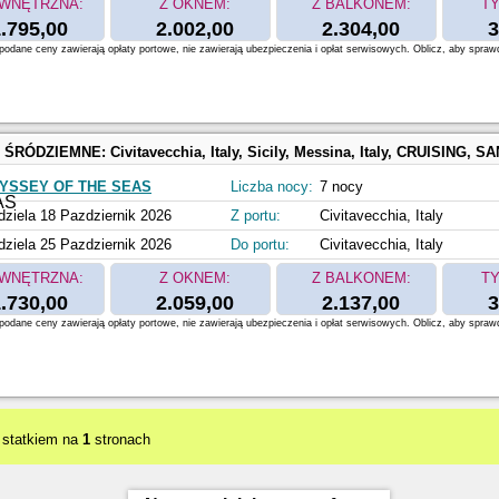
WNĘTRZNA:
Z OKNEM:
Z BALKONEM:
TY
.795,00
2.002,00
2.304,00
3
odane ceny zawierają opłaty portowe, nie zawierają ubezpieczenia i opłat serwisowych. Oblicz, aby spraw
 ŚRÓDZIEMNE:
Civitavecchia, Italy, Sicily, Messina, Italy, CRUISING, SANTORINI, GREECE, MYKONOS, GREECE, N
YSSEY OF THE SEAS
Liczba nocy:
7 nocy
dziela 18 Pazdziernik 2026
Z portu:
Civitavecchia, Italy
dziela 25 Pazdziernik 2026
Do portu:
Civitavecchia, Italy
WNĘTRZNA:
Z OKNEM:
Z BALKONEM:
TY
.730,00
2.059,00
2.137,00
3
odane ceny zawierają opłaty portowe, nie zawierają ubezpieczenia i opłat serwisowych. Oblicz, aby spraw
 statkiem na
1
stronach