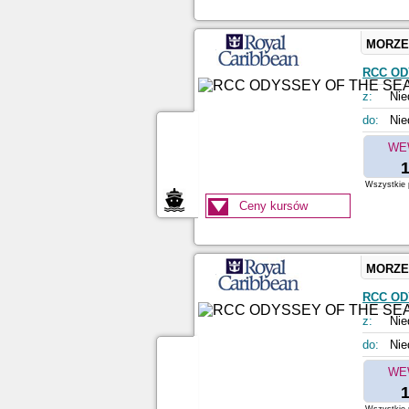
MORZE
RCC OD
z:
Nie
do:
Nie
WE
1
Wszystkie p
Ceny kursów
MORZE
RCC OD
z:
Nie
do:
Nie
WE
1