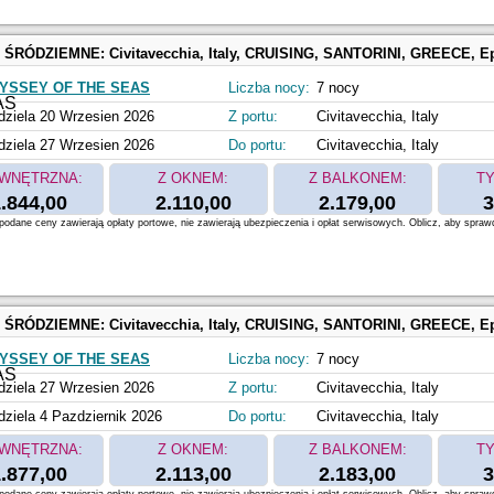
 ŚRÓDZIEMNE:
Civitavecchia, Italy, CRUISING, SANTORINI, GREECE, Ephesus, Kusadasi, Turkey, MYKONOS, GREECE, N
YSSEY OF THE SEAS
Liczba nocy:
7 nocy
dziela 20 Wrzesien 2026
Z portu:
Civitavecchia, Italy
dziela 27 Wrzesien 2026
Do portu:
Civitavecchia, Italy
WNĘTRZNA:
Z OKNEM:
Z BALKONEM:
TY
.844,00
2.110,00
2.179,00
3
odane ceny zawierają opłaty portowe, nie zawierają ubezpieczenia i opłat serwisowych. Oblicz, aby spraw
 ŚRÓDZIEMNE:
Civitavecchia, Italy, CRUISING, SANTORINI, GREECE, Ephesus, Kusadasi, Turkey, MYKONOS, GREECE, N
YSSEY OF THE SEAS
Liczba nocy:
7 nocy
dziela 27 Wrzesien 2026
Z portu:
Civitavecchia, Italy
dziela 4 Pazdziernik 2026
Do portu:
Civitavecchia, Italy
WNĘTRZNA:
Z OKNEM:
Z BALKONEM:
TY
.877,00
2.113,00
2.183,00
3