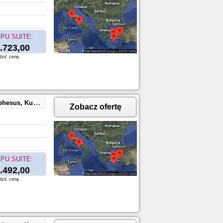
PU SUITE:
.723,00
dzić cenę.
aples, Capri, Italy
Zobacz ofertę
PU SUITE:
.492,00
dzić cenę.