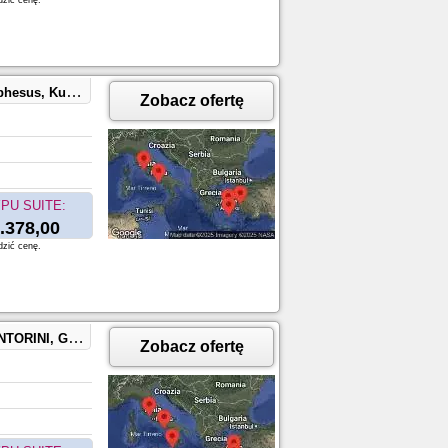
dzić cenę.
aples, Capri, Italy
Zobacz ofertę
PU SUITE:
.378,00
dzić cenę.
aples, Capri, Italy
Zobacz ofertę