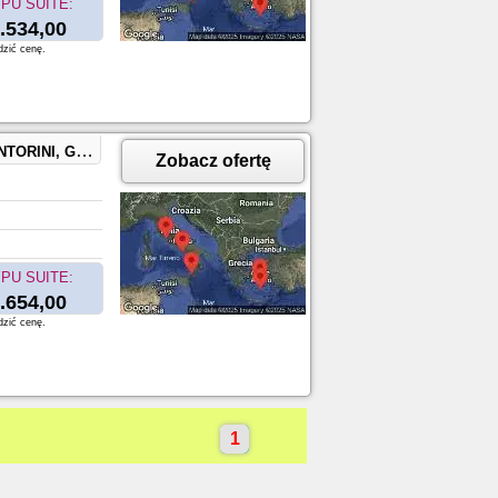
PU SUITE:
.534,00
dzić cenę.
aples, Capri, Italy
Zobacz ofertę
PU SUITE:
.654,00
dzić cenę.
1