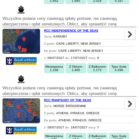
1.852
1.940
2.018
5.197
Wszystkie podane ceny zawierają opłaty portowe, nie zawierają
ubezpieczenia i opłat serwisowych. Oblicz, aby sprawdzić cenę.
RCC INDEPENDENCE OF THE SEAS
Zona:
KARAIBY
Z portu:
CAPE LIBERTY, NEW JERSEY
Do portu:
CAPE LIBERTY, NEW JERSEY
z:
08/07/2027
do:
17/07/2027
nocy:
9
Wewnętrzna
Z Oknem
Z Balkonem
Typu Suite
1.238
1.465
2.173
4.290
Wszystkie podane ceny zawierają opłaty portowe, nie zawierają
ubezpieczenia i opłat serwisowych. Oblicz, aby sprawdzić cenę.
RCC RHAPSODY OF THE SEAS
Zona:
MORZE ŚRÓDZIEMNE
Z portu:
ATHENS, PIRAEUS, GREECE
Do portu:
ATHENS, PIRAEUS, GREECE
z:
09/07/2027
do:
16/07/2027
nocy:
7
Wewnętrzna
Z Oknem
Z Balkonem
Typu Suite