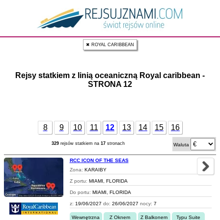
✖ ROYAL CARIBBEAN
Rejsy statkiem z linią oceaniczną Royal caribbean -
STRONA 12
8
9
10
11
12
13
14
15
16
329
rejsów statkiem na
17
stronach
Waluta
RCC ICON OF THE SEAS
Zona:
KARAIBY
Z portu:
MIAMI, FLORIDA
Do portu:
MIAMI, FLORIDA
z:
19/06/2027
do:
26/06/2027
nocy:
7
Wewnętrzna
Z Oknem
Z Balkonem
Typu Suite