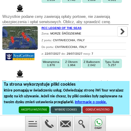
Wszystkie podane ceny zawierają opłaty portowe, nie zawierają
ubezpieczenia i opłat serwisowych. Oblicz, aby sprawdzić cenę.
RCC LEGEND OF THE SEAS
Zona:
MORZE ŚRÓDZIEMNE
Z portu:
CIVITAVECCHIA, ITALY
Do portu:
CIVITAVECCHIA, ITALY
z:
22/07/2027
do:
29/07/2027
nocy:
7
Wewnętrzna
Z Oknem
Z Balkonem
Typu Suite
1.876
1.964
2.042
5.257
Wszystkie podane ceny zawierają opłaty portowe, nie zawierają
Ta strona wykorzystuje pliki cookies
ubezpieczenia i opłat serwisowych. Oblicz, aby sprawdzić cenę.
które pomagają w świadczeniu usług. Odwiedzając stronę iWi Tour wyrażasz
zgodę na ich używanie. Jeżeli nie chcesz, by pliki cookies były zapisywane na
8
9
10
11
12
13
14
15
16
twoim dysku zmień ustawienia przeglądarki.
Informacje o cookie.
329
rejsów statkiem na
17
stronach
AKCEPTUJ WSZYSTKIE
WYBIERZ COOKIES
ODRZUĆ WSZYSTKO