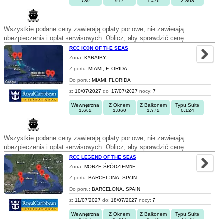
730
917
1.476
2.808
Wszystkie podane ceny zawierają opłaty portowe, nie zawierają
ubezpieczenia i opłat serwisowych. Oblicz, aby sprawdzić cenę.
RCC ICON OF THE SEAS
Zona:
KARAIBY
Z portu:
MIAMI, FLORIDA
Do portu:
MIAMI, FLORIDA
z:
10/07/2027
do:
17/07/2027
nocy:
7
Wewnętrzna
Z Oknem
Z Balkonem
Typu Suite
1.682
1.860
1.972
6.124
Wszystkie podane ceny zawierają opłaty portowe, nie zawierają
ubezpieczenia i opłat serwisowych. Oblicz, aby sprawdzić cenę.
RCC LEGEND OF THE SEAS
Zona:
MORZE ŚRÓDZIEMNE
Z portu:
BARCELONA, SPAIN
Do portu:
BARCELONA, SPAIN
z:
11/07/2027
do:
18/07/2027
nocy:
7
Wewnętrzna
Z Oknem
Z Balkonem
Typu Suite