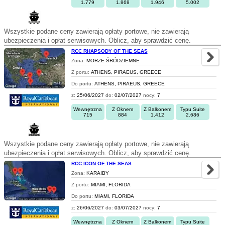
1.779
1.868
1.946
5.002
Wszystkie podane ceny zawierają opłaty portowe, nie zawierają
ubezpieczenia i opłat serwisowych. Oblicz, aby sprawdzić cenę.
RCC RHAPSODY OF THE SEAS
Zona:
MORZE ŚRÓDZIEMNE
Z portu:
ATHENS, PIRAEUS, GREECE
Do portu:
ATHENS, PIRAEUS, GREECE
z:
25/06/2027
do:
02/07/2027
nocy:
7
Wewnętrzna
Z Oknem
Z Balkonem
Typu Suite
715
884
1.412
2.686
Wszystkie podane ceny zawierają opłaty portowe, nie zawierają
ubezpieczenia i opłat serwisowych. Oblicz, aby sprawdzić cenę.
RCC ICON OF THE SEAS
Zona:
KARAIBY
Z portu:
MIAMI, FLORIDA
Do portu:
MIAMI, FLORIDA
z:
26/06/2027
do:
03/07/2027
nocy:
7
Wewnętrzna
Z Oknem
Z Balkonem
Typu Suite