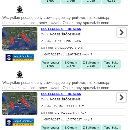
1.690
1.868
1.980
6.161
Wszystkie podane ceny zawierają opłaty portowe, nie zawierają
ubezpieczenia i opłat serwisowych. Oblicz, aby sprawdzić cenę.
RCC LEGEND OF THE SEAS
Zona:
MORZE ŚRÓDZIEMNE
Z portu:
BARCELONA, SPAIN
Do portu:
BARCELONA, SPAIN
z:
04/07/2027
do:
11/07/2027
nocy:
7
Wewnętrzna
Z Oknem
Z Balkonem
Typu Suite
1.603
1.676
1.746
4.491
Wszystkie podane ceny zawierają opłaty portowe, nie zawierają
ubezpieczenia i opłat serwisowych. Oblicz, aby sprawdzić cenę.
RCC LEGEND OF THE SEAS
Zona:
MORZE ŚRÓDZIEMNE
Z portu:
CIVITAVECCHIA, ITALY
Do portu:
CIVITAVECCHIA, ITALY
z:
08/07/2027
do:
15/07/2027
nocy:
7
Wewnętrzna
Z Oknem
Z Balkonem
Typu Suite