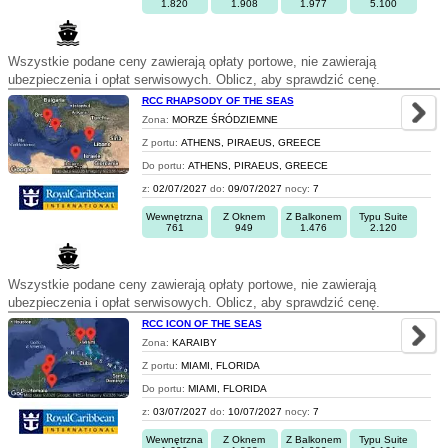
1.820
1.908
1.977
5.100
Wszystkie podane ceny zawierają opłaty portowe, nie zawierają
ubezpieczenia i opłat serwisowych. Oblicz, aby sprawdzić cenę.
RCC RHAPSODY OF THE SEAS
Zona:
MORZE ŚRÓDZIEMNE
Z portu:
ATHENS, PIRAEUS, GREECE
Do portu:
ATHENS, PIRAEUS, GREECE
z:
02/07/2027
do:
09/07/2027
nocy:
7
Wewnętrzna
Z Oknem
Z Balkonem
Typu Suite
761
949
1.476
2.120
Wszystkie podane ceny zawierają opłaty portowe, nie zawierają
ubezpieczenia i opłat serwisowych. Oblicz, aby sprawdzić cenę.
RCC ICON OF THE SEAS
Zona:
KARAIBY
Z portu:
MIAMI, FLORIDA
Do portu:
MIAMI, FLORIDA
z:
03/07/2027
do:
10/07/2027
nocy:
7
Wewnętrzna
Z Oknem
Z Balkonem
Typu Suite