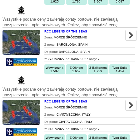
1.625
1.796
1.907
6.087
Wszystkie podane ceny zawierają opłaty portowe, nie zawierają
ubezpieczenia i opłat serwisowych. Oblicz, aby sprawdzić cenę.
RCC LEGEND OF THE SEAS
Zona:
MORZE ŚRÓDZIEMNE
Z portu:
BARCELONA, SPAIN
Do portu:
BARCELONA, SPAIN
z:
27/06/2027
do:
04/07/2027
nocy:
7
Wewnętrzna
Z Oknem
Z Balkonem
Typu Suite
1.587
1.659
1.729
4.454
Wszystkie podane ceny zawierają opłaty portowe, nie zawierają
ubezpieczenia i opłat serwisowych. Oblicz, aby sprawdzić cenę.
RCC LEGEND OF THE SEAS
Zona:
MORZE ŚRÓDZIEMNE
Z portu:
CIVITAVECCHIA, ITALY
Do portu:
CIVITAVECCHIA, ITALY
z:
01/07/2027
do:
08/07/2027
nocy:
7
Wewnętrzna
Z Oknem
Z Balkonem
Typu Suite