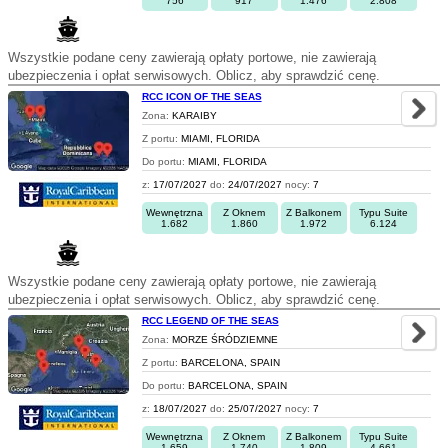
756
917
1.476
2.808
Wszystkie podane ceny zawierają opłaty portowe, nie zawierają
ubezpieczenia i opłat serwisowych. Oblicz, aby sprawdzić cenę.
RCC ICON OF THE SEAS
Zona:
KARAIBY
Z portu:
MIAMI, FLORIDA
Do portu:
MIAMI, FLORIDA
z:
17/07/2027
do:
24/07/2027
nocy:
7
Wewnętrzna
Z Oknem
Z Balkonem
Typu Suite
1.682
1.860
1.972
6.124
Wszystkie podane ceny zawierają opłaty portowe, nie zawierają
ubezpieczenia i opłat serwisowych. Oblicz, aby sprawdzić cenę.
RCC LEGEND OF THE SEAS
Zona:
MORZE ŚRÓDZIEMNE
Z portu:
BARCELONA, SPAIN
Do portu:
BARCELONA, SPAIN
z:
18/07/2027
do:
25/07/2027
nocy:
7
Wewnętrzna
Z Oknem
Z Balkonem
Typu Suite
1.659
1.740
1.809
4.661