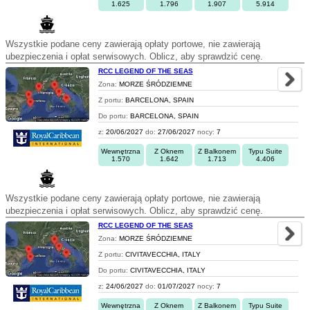
1.625
1.796
1.907
5.914
Wszystkie podane ceny zawierają opłaty portowe, nie zawierają
ubezpieczenia i opłat serwisowych. Oblicz, aby sprawdzić cenę.
RCC LEGEND OF THE SEAS
Zona:
MORZE ŚRÓDZIEMNE
Z portu:
BARCELONA, SPAIN
Do portu:
BARCELONA, SPAIN
z:
20/06/2027
do:
27/06/2027
nocy:
7
Wewnętrzna
Z Oknem
Z Balkonem
Typu Suite
1.570
1.642
1.713
4.406
Wszystkie podane ceny zawierają opłaty portowe, nie zawierają
ubezpieczenia i opłat serwisowych. Oblicz, aby sprawdzić cenę.
RCC LEGEND OF THE SEAS
Zona:
MORZE ŚRÓDZIEMNE
Z portu:
CIVITAVECCHIA, ITALY
Do portu:
CIVITAVECCHIA, ITALY
z:
24/06/2027
do:
01/07/2027
nocy:
7
Wewnętrzna
Z Oknem
Z Balkonem
Typu Suite