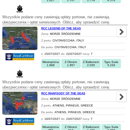
1.627
1.707
1.778
4.576
Wszystkie podane ceny zawierają opłaty portowe, nie zawierają
ubezpieczenia i opłat serwisowych. Oblicz, aby sprawdzić cenę.
RCC LEGEND OF THE SEAS
Zona:
MORZE ŚRÓDZIEMNE
Z portu:
CIVITAVECCHIA, ITALY
Do portu:
CIVITAVECCHIA, ITALY
z:
15/07/2027
do:
22/07/2027
nocy:
7
Wewnętrzna
Z Oknem
Z Balkonem
Typu Suite
1.868
1.957
2.035
5.233
Wszystkie podane ceny zawierają opłaty portowe, nie zawierają
ubezpieczenia i opłat serwisowych. Oblicz, aby sprawdzić cenę.
RCC RHAPSODY OF THE SEAS
Zona:
MORZE ŚRÓDZIEMNE
Z portu:
ATHENS, PIRAEUS, GREECE
Do portu:
ATHENS, PIRAEUS, GREECE
z:
16/07/2027
do:
23/07/2027
nocy:
7
Wewnętrzna
Z Oknem
Z Balkonem
Typu Suite