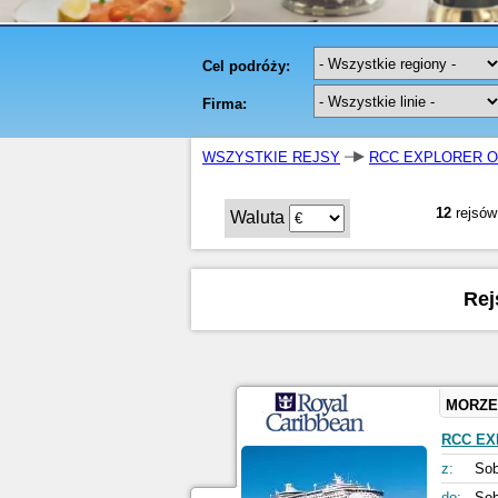
WSZYSTKIE REJSY
RCC EXPLORER O
12
rejsów
Waluta
Rej
MORZE
RCC EX
z:
Sob
do:
Sob