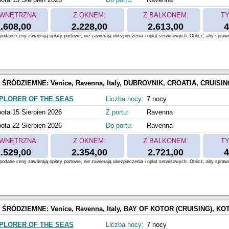
WNĘTRZNA:
Z OKNEM:
Z BALKONEM:
TY
.608,00
2.228,00
2.613,00
4
odane ceny zawierają opłaty portowe, nie zawierają ubezpieczenia i opłat serwisowych. Oblicz, aby spraw
 ŚRÓDZIEMNE:
Venice, Ravenna, Italy, DUBROVNIK, CROATIA, CRUISING, Athens, Piraeus, Greece, SANTORINI, GREE
PLORER OF THE SEAS
Liczba nocy:
7 nocy
ota 15 Sierpien 2026
Z portu:
Ravenna
ota 22 Sierpien 2026
Do portu:
Ravenna
WNĘTRZNA:
Z OKNEM:
Z BALKONEM:
TY
.529,00
2.354,00
2.721,00
4
odane ceny zawierają opłaty portowe, nie zawierają ubezpieczenia i opłat serwisowych. Oblicz, aby spraw
 ŚRÓDZIEMNE:
Venice, Ravenna, Italy, BAY OF KOTOR (CRUISING), KOTOR, MONTENEGRO, Athens, Piraeus, Greece, SANTORINI, G
PLORER OF THE SEAS
Liczba nocy:
7 nocy