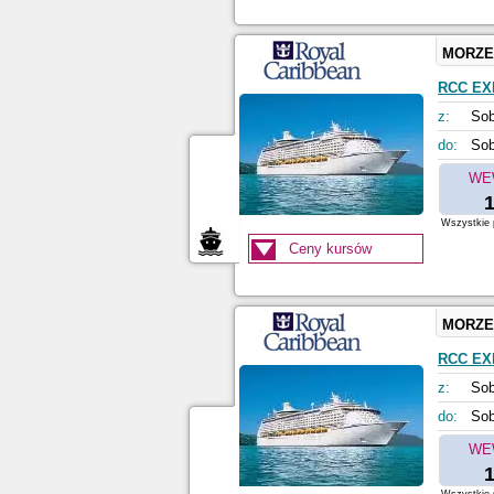
MORZE
RCC EX
z:
Sob
do:
Sob
WE
1
Wszystkie p
Ceny kursów
MORZE
RCC EX
z:
Sob
do:
Sob
WE
1