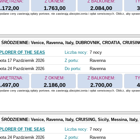
WNĘTRZNA:
Z OKNEM:
Z BALKONEM:
TY
.172,00
1.763,00
2.084,00
3
odane ceny zawierają opłaty portowe, nie zawierają ubezpieczenia i opłat serwisowych. Oblicz, aby spraw
 ŚRÓDZIEMNE:
Venice, Ravenna, Italy, DUBROVNIK, CROATIA, CRUISING, SANTORINI, GREECE, Athens, Piraeus, Gre
PLORER OF THE SEAS
Liczba nocy:
7 nocy
ota 17 Pazdziernik 2026
Z portu:
Ravenna
ota 24 Pazdziernik 2026
Do portu:
Ravenna
WNĘTRZNA:
Z OKNEM:
Z BALKONEM:
TY
.497,00
2.186,00
2.700,00
4
odane ceny zawierają opłaty portowe, nie zawierają ubezpieczenia i opłat serwisowych. Oblicz, aby spraw
 ŚRÓDZIEMNE:
Venice, Ravenna, Italy, CRUISING, Sicily, Messina, Italy, Naples, Capri, Italy, Civitavecchia, Italy, AJACCIO, CORSICA, Provence, Marseille
PLORER OF THE SEAS
Liczba nocy:
7 nocy
ota 24 Pazdziernik 2026
Z portu:
Ravenna