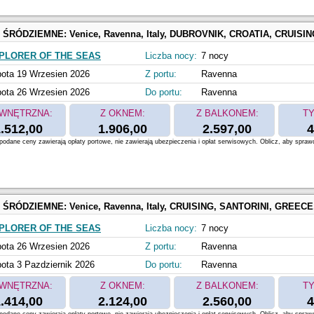
 ŚRÓDZIEMNE:
Venice, Ravenna, Italy, DUBROVNIK, CROATIA, CRUISING, Athens, Piraeus, Greece, SANTORINI, GREE
PLORER OF THE SEAS
Liczba nocy:
7 nocy
ota 19 Wrzesien 2026
Z portu:
Ravenna
ota 26 Wrzesien 2026
Do portu:
Ravenna
WNĘTRZNA:
Z OKNEM:
Z BALKONEM:
TY
.512,00
1.906,00
2.597,00
4
odane ceny zawierają opłaty portowe, nie zawierają ubezpieczenia i opłat serwisowych. Oblicz, aby spraw
 ŚRÓDZIEMNE:
Venice, Ravenna, Italy, CRUISING, SANTORINI, GREECE, MYKONOS, GREECE, Athens, Piraeus, Greece,
PLORER OF THE SEAS
Liczba nocy:
7 nocy
ota 26 Wrzesien 2026
Z portu:
Ravenna
ota 3 Pazdziernik 2026
Do portu:
Ravenna
WNĘTRZNA:
Z OKNEM:
Z BALKONEM:
TY
.414,00
2.124,00
2.560,00
4