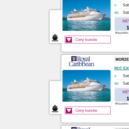
z:
Sob
do:
Sob
WE
1
Wszystkie p
Ceny kursów
MORZE
RCC EX
z:
Sob
do:
Sob
WE
1
Wszystkie p
Ceny kursów