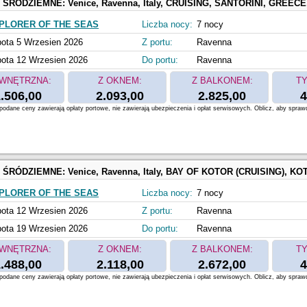
 ŚRÓDZIEMNE:
Venice, Ravenna, Italy, CRUISING, SANTORINI, GREECE, MYKONOS, GREECE, Athens, Piraeus, Gree
PLORER OF THE SEAS
Liczba nocy:
7 nocy
ota 5 Wrzesien 2026
Z portu:
Ravenna
ota 12 Wrzesien 2026
Do portu:
Ravenna
WNĘTRZNA:
Z OKNEM:
Z BALKONEM:
TY
.506,00
2.093,00
2.825,00
4
odane ceny zawierają opłaty portowe, nie zawierają ubezpieczenia i opłat serwisowych. Oblicz, aby spraw
 ŚRÓDZIEMNE:
Venice, Ravenna, Italy, BAY OF KOTOR (CRUISING), KOTOR, MONTENEGRO, Athens, Piraeus, Greece, SANTORINI, G
PLORER OF THE SEAS
Liczba nocy:
7 nocy
ota 12 Wrzesien 2026
Z portu:
Ravenna
ota 19 Wrzesien 2026
Do portu:
Ravenna
WNĘTRZNA:
Z OKNEM:
Z BALKONEM:
TY
.488,00
2.118,00
2.672,00
4
odane ceny zawierają opłaty portowe, nie zawierają ubezpieczenia i opłat serwisowych. Oblicz, aby spraw