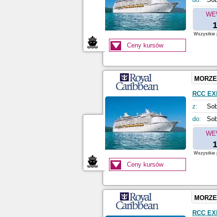
WE
1
Wszystkie p
Ceny kursów
MORZE
RCC EX
z:
Sob
do:
Sob
WE
1
Wszystkie p
Ceny kursów
MORZE
RCC EX