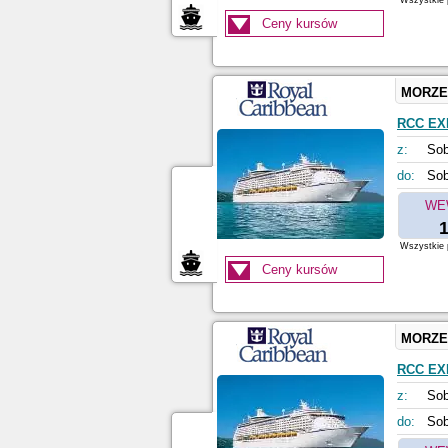
Wszystkie p
Ceny kursów
MORZE
RCC EX
z:
Sob
do:
Sob
WE
1
Wszystkie p
Ceny kursów
MORZE
RCC EX
z:
Sob
do:
Sob