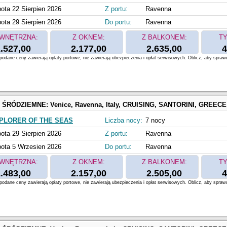
ota 22 Sierpien 2026
Z portu:
Ravenna
ota 29 Sierpien 2026
Do portu:
Ravenna
WNĘTRZNA:
Z OKNEM:
Z BALKONEM:
TY
.527,00
2.177,00
2.635,00
4
odane ceny zawierają opłaty portowe, nie zawierają ubezpieczenia i opłat serwisowych. Oblicz, aby spraw
 ŚRÓDZIEMNE:
Venice, Ravenna, Italy, CRUISING, SANTORINI, GREECE, Athens, Piraeus, Greece, MYKONOS, GREECE
PLORER OF THE SEAS
Liczba nocy:
7 nocy
ota 29 Sierpien 2026
Z portu:
Ravenna
ota 5 Wrzesien 2026
Do portu:
Ravenna
WNĘTRZNA:
Z OKNEM:
Z BALKONEM:
TY
.483,00
2.157,00
2.505,00
4
odane ceny zawierają opłaty portowe, nie zawierają ubezpieczenia i opłat serwisowych. Oblicz, aby spraw