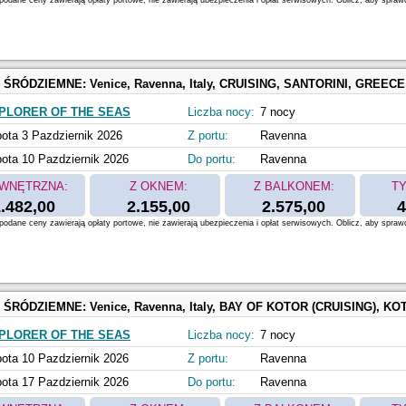
odane ceny zawierają opłaty portowe, nie zawierają ubezpieczenia i opłat serwisowych. Oblicz, aby spraw
 ŚRÓDZIEMNE:
Venice, Ravenna, Italy, CRUISING, SANTORINI, GREECE, Athens, Piraeus, Greece, MYKONOS, GREE
PLORER OF THE SEAS
Liczba nocy:
7 nocy
ota 3 Pazdziernik 2026
Z portu:
Ravenna
ota 10 Pazdziernik 2026
Do portu:
Ravenna
WNĘTRZNA:
Z OKNEM:
Z BALKONEM:
TY
.482,00
2.155,00
2.575,00
4
odane ceny zawierają opłaty portowe, nie zawierają ubezpieczenia i opłat serwisowych. Oblicz, aby spraw
 ŚRÓDZIEMNE:
Venice, Ravenna, Italy, BAY OF KOTOR (CRUISING), KOTOR, MONTENEGRO, SANTORINI, GREECE, Athens, Piraeus, G
PLORER OF THE SEAS
Liczba nocy:
7 nocy
ota 10 Pazdziernik 2026
Z portu:
Ravenna
ota 17 Pazdziernik 2026
Do portu:
Ravenna