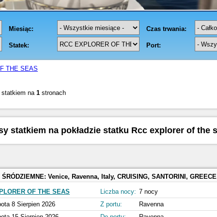
F THE SEAS
 statkiem na
1
stronach
sy statkiem na pokładzie statku Rcc explorer of the 
 ŚRÓDZIEMNE:
Venice, Ravenna, Italy, CRUISING, SANTORINI, GREECE, MYKONOS, GREECE, Athens, Piraeus, Gree
PLORER OF THE SEAS
Liczba nocy:
7 nocy
ota 8 Sierpien 2026
Z portu:
Ravenna
ota 15 Sierpien 2026
Do portu:
Ravenna