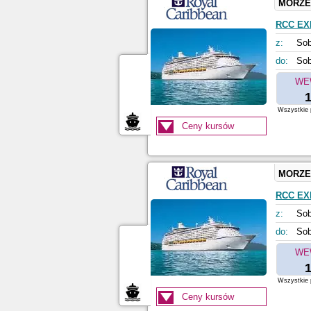
MORZE
RCC EX
z:
Sob
do:
Sob
WE
1
Wszystkie p
Ceny kursów
MORZE
RCC EX
z:
Sob
do:
Sob
WE
1
Wszystkie p
Ceny kursów