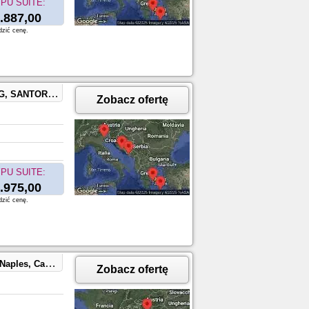
PU SUITE:
.887,00
dzić cenę.
ece, SPLIT, CROATIA
Zobacz ofertę
PU SUITE:
.975,00
dzić cenę.
, France, BARCELONA, SPAIN
Zobacz ofertę