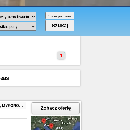
1
seas
ce, SPLIT, CROATIA
Zobacz ofertę