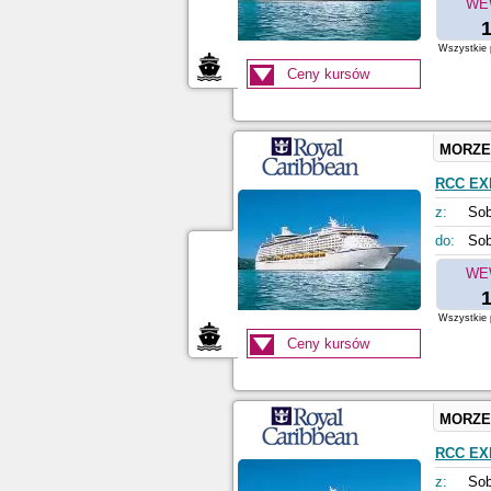
WE
1
Wszystkie p
Ceny kursów
MORZE
RCC EX
z:
Sob
do:
Sob
WE
1
Wszystkie p
Ceny kursów
MORZE
RCC EX
z:
Sob