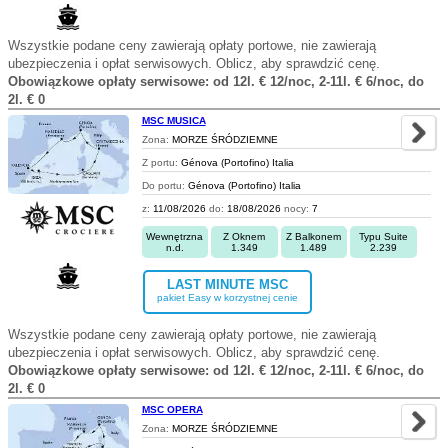
Wszystkie podane ceny zawierają opłaty portowe, nie zawierają
ubezpieczenia i opłat serwisowych. Oblicz, aby sprawdzić cenę.
Obowiązkowe opłaty serwisowe: od 12l. € 12/noc, 2-11l. € 6/noc, do
2l. € 0
MSC MUSICA
Zona:
MORZE ŚRÓDZIEMNE
Z portu:
Génova (Portofino) Italia
Do portu:
Génova (Portofino) Italia
z:
11/08/2026
do:
18/08/2026
nocy:
7
Wewnętrzna
Z Oknem
Z Balkonem
Typu Suite
n.d.
1.349
1.489
2.239
LAST MINUTE MSC
pakiet Easy w korzystnej cenie
Wszystkie podane ceny zawierają opłaty portowe, nie zawierają
ubezpieczenia i opłat serwisowych. Oblicz, aby sprawdzić cenę.
Obowiązkowe opłaty serwisowe: od 12l. € 12/noc, 2-11l. € 6/noc, do
2l. € 0
MSC OPERA
Zona:
MORZE ŚRÓDZIEMNE