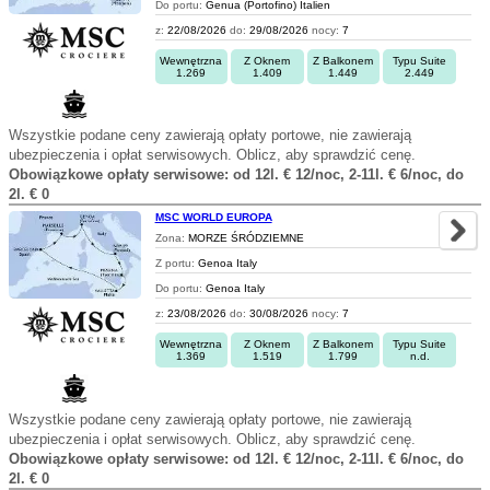
Do portu:
Genua (Portofino) Italien
z:
22/08/2026
do:
29/08/2026
nocy:
7
Wewnętrzna
Z Oknem
Z Balkonem
Typu Suite
1.269
1.409
1.449
2.449
Wszystkie podane ceny zawierają opłaty portowe, nie zawierają
ubezpieczenia i opłat serwisowych. Oblicz, aby sprawdzić cenę.
Obowiązkowe opłaty serwisowe: od 12l. € 12/noc, 2-11l. € 6/noc, do
2l. € 0
MSC WORLD EUROPA
Zona:
MORZE ŚRÓDZIEMNE
Z portu:
Genoa Italy
Do portu:
Genoa Italy
z:
23/08/2026
do:
30/08/2026
nocy:
7
Wewnętrzna
Z Oknem
Z Balkonem
Typu Suite
1.369
1.519
1.799
n.d.
Wszystkie podane ceny zawierają opłaty portowe, nie zawierają
ubezpieczenia i opłat serwisowych. Oblicz, aby sprawdzić cenę.
Obowiązkowe opłaty serwisowe: od 12l. € 12/noc, 2-11l. € 6/noc, do
2l. € 0