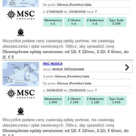
Do portu:
Gênova (Portofino) Itália
z:
17/08/2026
do:
24/08/2026
nocy:
7
Wewnętrzna
Z Oknem
Z Balkonem
Typu Suite
n.d.
n.d.
n.d.
3.299
Wszystkie podane ceny zawierają opłaty portowe, nie zawierają
ubezpieczenia i opłat serwisowych. Oblicz, aby sprawdzić cenę.
Obowiązkowe opłaty serwisowe: od 12l. € 12/noc, 2-11l. € 6/noc, do
2l. € 0
MSC MUSICA
Zona:
MORZE ŚRÓDZIEMNE
Z portu:
Génova (Portofino) Italia
Do portu:
Génova (Portofino) Italia
z:
18/08/2026
do:
25/08/2026
nocy:
7
Wewnętrzna
Z Oknem
Z Balkonem
Typu Suite
1.049
1.109
1.169
1.919
Wszystkie podane ceny zawierają opłaty portowe, nie zawierają
ubezpieczenia i opłat serwisowych. Oblicz, aby sprawdzić cenę.
Obowiązkowe opłaty serwisowe: od 12l. € 12/noc, 2-11l. € 6/noc, do