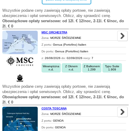
Wszystkie podane ceny zawierają opłaty portowe, nie zawierają
ubezpieczenia i opłat serwisowych. Oblicz, aby sprawdzić cenę.
Obowiązkowe opłaty serwisowe: od 12l. € 12/noc, 2-11l. € 6/noc, do
2l. € 0
MSC ORCHESTRA
Zona:
MORZE ŚRÓDZIEMNE
Z portu:
Genua (Portofino) Italien
Do portu:
Genua (Portofino) Italien
z:
26/08/2026
do:
02/09/2026
nocy:
7
Wewnętrzna
Z Oknem
Z Balkonem
Typu Suite
n.d.
n.d.
1.299
1.909
Wszystkie podane ceny zawierają opłaty portowe, nie zawierają
ubezpieczenia i opłat serwisowych. Oblicz, aby sprawdzić cenę.
Obowiązkowe opłaty serwisowe: od 12l. € 12/noc, 2-11l. € 6/noc, do
2l. € 0
COSTA TOSCANA
Zona:
MORZE ŚRÓDZIEMNE
Z portu:
GENOA
Do portu:
GENOA