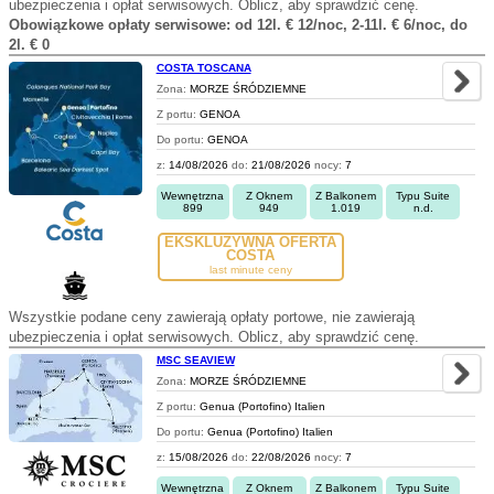
ubezpieczenia i opłat serwisowych. Oblicz, aby sprawdzić cenę.
Obowiązkowe opłaty serwisowe: od 12l. € 12/noc, 2-11l. € 6/noc, do
2l. € 0
COSTA TOSCANA
Zona:
MORZE ŚRÓDZIEMNE
Z portu:
GENOA
Do portu:
GENOA
z:
14/08/2026
do:
21/08/2026
nocy:
7
Wewnętrzna
Z Oknem
Z Balkonem
Typu Suite
899
949
1.019
n.d.
EKSKLUZYWNA OFERTA
COSTA
last minute ceny
Wszystkie podane ceny zawierają opłaty portowe, nie zawierają
ubezpieczenia i opłat serwisowych. Oblicz, aby sprawdzić cenę.
MSC SEAVIEW
Zona:
MORZE ŚRÓDZIEMNE
Z portu:
Genua (Portofino) Italien
Do portu:
Genua (Portofino) Italien
z:
15/08/2026
do:
22/08/2026
nocy:
7
Wewnętrzna
Z Oknem
Z Balkonem
Typu Suite