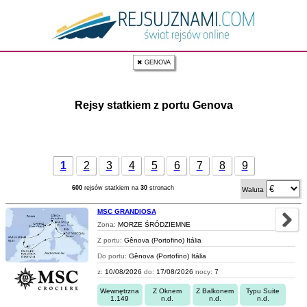
✖ GENOVA
Rejsy statkiem z portu Genova
1
2
3
4
5
6
7
8
9
600
rejsów statkiem na
30
stronach
Waluta
MSC GRANDIOSA
Zona:
MORZE ŚRÓDZIEMNE
Z portu:
Gênova (Portofino) Itália
Do portu:
Gênova (Portofino) Itália
z:
10/08/2026
do:
17/08/2026
nocy:
7
Wewnętrzna
Z Oknem
Z Balkonem
Typu Suite
1.149
n.d.
n.d.
n.d.