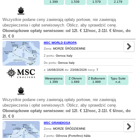
1.399
1.539
1.579
2.179
Wszystkie podane ceny zawierają opłaty portowe, nie zawierają
ubezpieczenia i opłat serwisowych. Oblicz, aby sprawdzić cenę.
Obowiązkowe opłaty serwisowe: od 12l. € 12/noc, 2-11l. € 6/noc, do
2l. € 0
MSC WORLD EUROPA
Zona:
MORZE ŚRÓDZIEMNE
Z portu:
Genoa Italy
Do portu:
Genoa Italy
z:
16/08/2026
do:
23/08/2026
nocy:
7
Wewnętrzna
Z Oknem
Z Balkonem
Typu Suite
1.399
1.689
1.989
n.d.
Wszystkie podane ceny zawierają opłaty portowe, nie zawierają
ubezpieczenia i opłat serwisowych. Oblicz, aby sprawdzić cenę.
Obowiązkowe opłaty serwisowe: od 12l. € 12/noc, 2-11l. € 6/noc, do
2l. € 0
MSC GRANDIOSA
Zona:
MORZE ŚRÓDZIEMNE
Z portu:
Gênova (Portofino) Itália