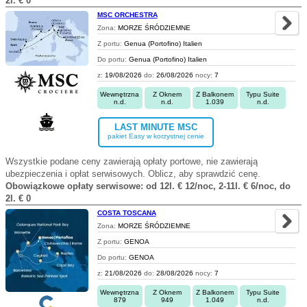
2l. € 0
MSC ORCHESTRA
Zona:
MORZE ŚRÓDZIEMNE
Z portu:
Genua (Portofino) Italien
Do portu:
Genua (Portofino) Italien
z:
19/08/2026
do:
26/08/2026
nocy:
7
Wewnętrzna
Z Oknem
Z Balkonem
Typu Suite
n.d.
n.d.
1.039
n.d.
LAST MINUTE MSC
pakiet Easy w korzystnej cenie
Wszystkie podane ceny zawierają opłaty portowe, nie zawierają
ubezpieczenia i opłat serwisowych. Oblicz, aby sprawdzić cenę.
Obowiązkowe opłaty serwisowe: od 12l. € 12/noc, 2-11l. € 6/noc, do
2l. € 0
COSTA TOSCANA
Zona:
MORZE ŚRÓDZIEMNE
Z portu:
GENOA
Do portu:
GENOA
z:
21/08/2026
do:
28/08/2026
nocy:
7
Wewnętrzna
Z Oknem
Z Balkonem
Typu Suite
879
949
1.049
n.d.