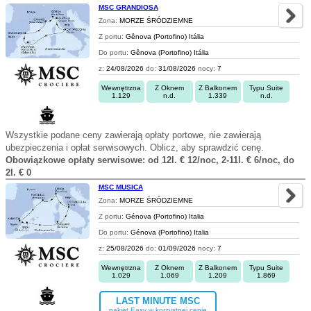
MSC GRANDIOSA
Zona:
MORZE ŚRÓDZIEMNE
Z portu:
Gênova (Portofino) Itália
Do portu:
Gênova (Portofino) Itália
z:
24/08/2026
do:
31/08/2026
nocy:
7
Wewnętrzna
Z Oknem
Z Balkonem
Typu Suite
1.129
n.d.
1.339
n.d.
Wszystkie podane ceny zawierają opłaty portowe, nie zawierają
ubezpieczenia i opłat serwisowych. Oblicz, aby sprawdzić cenę.
Obowiązkowe opłaty serwisowe: od 12l. € 12/noc, 2-11l. € 6/noc, do
2l. € 0
MSC MUSICA
Zona:
MORZE ŚRÓDZIEMNE
Z portu:
Génova (Portofino) Italia
Do portu:
Génova (Portofino) Italia
z:
25/08/2026
do:
01/09/2026
nocy:
7
Wewnętrzna
Z Oknem
Z Balkonem
Typu Suite
1.029
1.069
1.209
1.869
LAST MINUTE MSC
pakiet Easy w korzystnej cenie