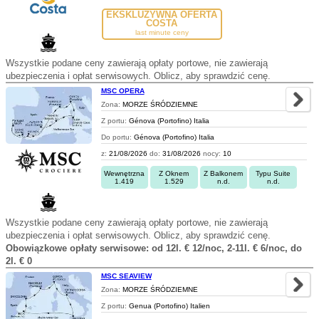
EKSKLUZYWNA OFERTA
COSTA
last minute ceny
Wszystkie podane ceny zawierają opłaty portowe, nie zawierają
ubezpieczenia i opłat serwisowych. Oblicz, aby sprawdzić cenę.
MSC OPERA
Zona:
MORZE ŚRÓDZIEMNE
Z portu:
Génova (Portofino) Italia
Do portu:
Génova (Portofino) Italia
z:
21/08/2026
do:
31/08/2026
nocy:
10
Wewnętrzna
Z Oknem
Z Balkonem
Typu Suite
1.419
1.529
n.d.
n.d.
Wszystkie podane ceny zawierają opłaty portowe, nie zawierają
ubezpieczenia i opłat serwisowych. Oblicz, aby sprawdzić cenę.
Obowiązkowe opłaty serwisowe: od 12l. € 12/noc, 2-11l. € 6/noc, do
2l. € 0
MSC SEAVIEW
Zona:
MORZE ŚRÓDZIEMNE
Z portu:
Genua (Portofino) Italien