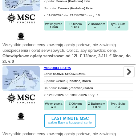
Z portu:
Génova (Portofino) Italia
Do portu:
Génova (Portofino) Italia
z:
11/08/2026
do:
21/08/2026
nocy:
10
Wewnętrzna
Z Oknem
Z Balkonem
Typu Suite
1.869
1.939
n.d.
n.d.
Wszystkie podane ceny zawierają opłaty portowe, nie zawierają
ubezpieczenia i opłat serwisowych. Oblicz, aby sprawdzić cenę.
Obowiązkowe opłaty serwisowe: od 12l. € 12/noc, 2-11l. € 6/noc, do
2l. € 0
MSC ORCHESTRA
Zona:
MORZE ŚRÓDZIEMNE
Z portu:
Genua (Portofino) Italien
Do portu:
Genua (Portofino) Italien
z:
12/08/2026
do:
19/08/2026
nocy:
7
Wewnętrzna
Z Oknem
Z Balkonem
Typu Suite
n.d.
n.d.
1.079
n.d.
LAST MINUTE MSC
pakiet Easy w korzystnej cenie
Wszystkie podane ceny zawierają opłaty portowe, nie zawierają