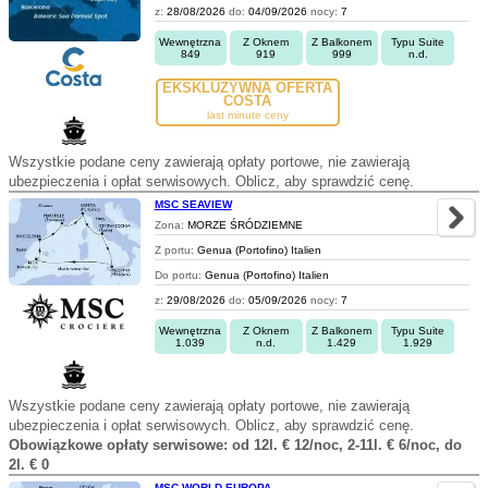
z:
28/08/2026
do:
04/09/2026
nocy:
7
Wewnętrzna
Z Oknem
Z Balkonem
Typu Suite
849
919
999
n.d.
EKSKLUZYWNA OFERTA
COSTA
last minute ceny
Wszystkie podane ceny zawierają opłaty portowe, nie zawierają
ubezpieczenia i opłat serwisowych. Oblicz, aby sprawdzić cenę.
MSC SEAVIEW
Zona:
MORZE ŚRÓDZIEMNE
Z portu:
Genua (Portofino) Italien
Do portu:
Genua (Portofino) Italien
z:
29/08/2026
do:
05/09/2026
nocy:
7
Wewnętrzna
Z Oknem
Z Balkonem
Typu Suite
1.039
n.d.
1.429
1.929
Wszystkie podane ceny zawierają opłaty portowe, nie zawierają
ubezpieczenia i opłat serwisowych. Oblicz, aby sprawdzić cenę.
Obowiązkowe opłaty serwisowe: od 12l. € 12/noc, 2-11l. € 6/noc, do
2l. € 0
MSC WORLD EUROPA