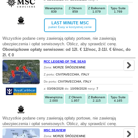
Wewnętrzna
Z Oknem
Z Balkonem
Typu Suite
839
859
1.079
1.769
LAST MINUTE MSC
pakiet Easy w korzystnej cenie
Wszystkie podane ceny zawierają opłaty portowe, nie zawierają
ubezpieczenia i opłat serwisowych. Oblicz, aby sprawdzić cenę.
Obowiązkowe opłaty serwisowe: od 12l. € 12/noc, 2-11l. € 6/noc, do
2l. € 0
RCC LEGEND OF THE SEAS
Zona:
MORZE ŚRÓDZIEMNE
Z portu:
CIVITAVECCHIA, ITALY
Do portu:
CIVITAVECCHIA, ITALY
z:
03/09/2026
do:
10/09/2026
nocy:
7
Wewnętrzna
Z Oknem
Z Balkonem
Typu Suite
2.000
1.957
2.115
4.165
Wszystkie podane ceny zawierają opłaty portowe, nie zawierają
ubezpieczenia i opłat serwisowych. Oblicz, aby sprawdzić cenę.
MSC SEAVIEW
Zona:
MORZE ŚRÓDZIEMNE