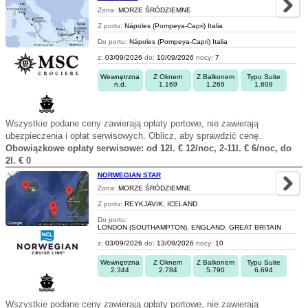
Zona:
MORZE ŚRÓDZIEMNE
Z portu:
Nápoles (Pompeya-Capri) Italia
Do portu:
Nápoles (Pompeya-Capri) Italia
z:
03/09/2026
do:
10/09/2026
nocy:
7
Wewnętrzna
Z Oknem
Z Balkonem
Typu Suite
n.d.
1.169
1.269
1.609
Wszystkie podane ceny zawierają opłaty portowe, nie zawierają
ubezpieczenia i opłat serwisowych. Oblicz, aby sprawdzić cenę.
Obowiązkowe opłaty serwisowe: od 12l. € 12/noc, 2-11l. € 6/noc, do
2l. € 0
NORWEGIAN STAR
Zona:
MORZE ŚRÓDZIEMNE
Z portu:
REYKJAVIK, ICELAND
Do portu:
LONDON (SOUTHAMPTON), ENGLAND, GREAT BRITAIN
z:
03/09/2026
do:
13/09/2026
nocy:
10
Wewnętrzna
Z Oknem
Z Balkonem
Typu Suite
2.344
2.784
5.790
6.694
Wszystkie podane ceny zawierają opłaty portowe, nie zawierają