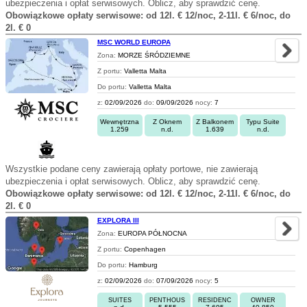
ubezpieczenia i opłat serwisowych. Oblicz, aby sprawdzić cenę.
Obowiązkowe opłaty serwisowe: od 12l. € 12/noc, 2-11l. € 6/noc, do
2l. € 0
MSC WORLD EUROPA
Zona:
MORZE ŚRÓDZIEMNE
Z portu:
Valletta Malta
Do portu:
Valletta Malta
z:
02/09/2026
do:
09/09/2026
nocy:
7
Wewnętrzna
Z Oknem
Z Balkonem
Typu Suite
1.259
n.d.
1.639
n.d.
Wszystkie podane ceny zawierają opłaty portowe, nie zawierają
ubezpieczenia i opłat serwisowych. Oblicz, aby sprawdzić cenę.
Obowiązkowe opłaty serwisowe: od 12l. € 12/noc, 2-11l. € 6/noc, do
2l. € 0
EXPLORA III
Zona:
EUROPA PÓŁNOCNA
Z portu:
Copenhagen
Do portu:
Hamburg
z:
02/09/2026
do:
07/09/2026
nocy:
5
SUITES
PENTHOUS
RESIDENC
OWNER