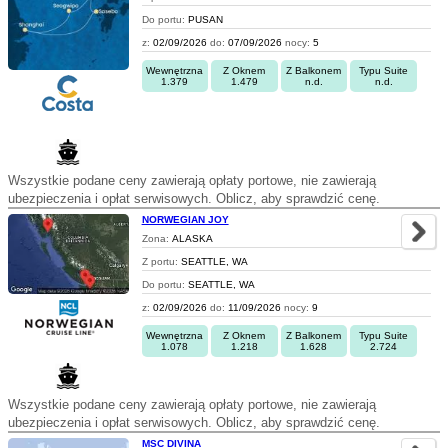
Do portu:
PUSAN
z:
02/09/2026
do:
07/09/2026
nocy:
5
Wewnętrzna
Z Oknem
Z Balkonem
Typu Suite
1.379
1.479
n.d.
n.d.
Wszystkie podane ceny zawierają opłaty portowe, nie zawierają
ubezpieczenia i opłat serwisowych. Oblicz, aby sprawdzić cenę.
NORWEGIAN JOY
Zona:
ALASKA
Z portu:
SEATTLE, WA
Do portu:
SEATTLE, WA
z:
02/09/2026
do:
11/09/2026
nocy:
9
Wewnętrzna
Z Oknem
Z Balkonem
Typu Suite
1.078
1.218
1.628
2.724
Wszystkie podane ceny zawierają opłaty portowe, nie zawierają
ubezpieczenia i opłat serwisowych. Oblicz, aby sprawdzić cenę.
MSC DIVINA