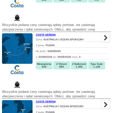
Wszystkie podane ceny zawierają opłaty portowe, nie zawierają
ubezpieczenia i opłat serwisowych. Oblicz, aby sprawdzić cenę.
COSTA SERENA
Zona:
AUSTRALIA I OCEAN SPOKOJNY
Z portu:
PUSAN
Do portu:
SHANGHAI
z:
02/09/2026
do:
05/09/2026
nocy:
3
Wewnętrzna
Z Oknem
Z Balkonem
Typu Suite
829
889
1.009
1.149
Wszystkie podane ceny zawierają opłaty portowe, nie zawierają
ubezpieczenia i opłat serwisowych. Oblicz, aby sprawdzić cenę.
COSTA SERENA
Zona:
AUSTRALIA I OCEAN SPOKOJNY
Z portu:
PUSAN