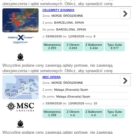
ubezpieczenia i opłat serwisowych. Oblicz, aby sprawdzić cenę.
CELEBRITY EQUINOX
Zona:
MORZE ŚRÓDZIEMNE
Z portu:
BARCELONA, SPAIN
Do portu:
BARCELONA, SPAIN
z:
03/09/2026
do:
12/09/2026
nocy:
9
Wewnętrzna
Z Oknem
Z Balkonem
Typu Suite
2.655
3.003
3.434
8.577
Wszystkie podane ceny zawierają opłaty portowe, nie zawierają
ubezpieczenia i opłat serwisowych. Oblicz, aby sprawdzić cenę.
MSC OPERA
Zona:
MORZE ŚRÓDZIEMNE
Z portu:
Malaga (Granada) Spain
Do portu:
Malaga (Granada) Spain
z:
03/09/2026
do:
13/09/2026
nocy:
10
Wewnętrzna
Z Oknem
Z Balkonem
Typu Suite
1.339
n.d.
n.d.
n.d.
Wszystkie podane ceny zawierają opłaty portowe, nie zawierają