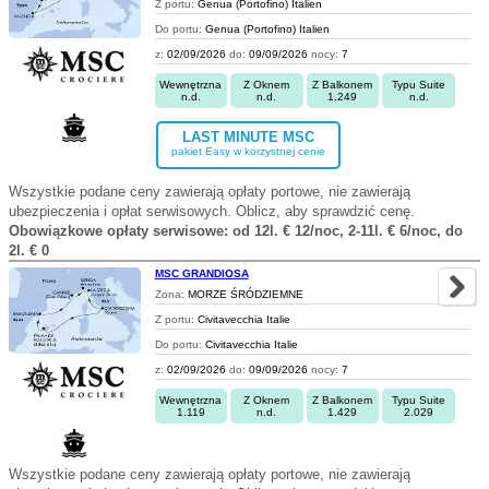
Z portu:
Genua (Portofino) Italien
Do portu:
Genua (Portofino) Italien
z:
02/09/2026
do:
09/09/2026
nocy:
7
Wewnętrzna
Z Oknem
Z Balkonem
Typu Suite
n.d.
n.d.
1.249
n.d.
LAST MINUTE MSC
pakiet Easy w korzystnej cenie
Wszystkie podane ceny zawierają opłaty portowe, nie zawierają
ubezpieczenia i opłat serwisowych. Oblicz, aby sprawdzić cenę.
Obowiązkowe opłaty serwisowe: od 12l. € 12/noc, 2-11l. € 6/noc, do
2l. € 0
MSC GRANDIOSA
Zona:
MORZE ŚRÓDZIEMNE
Z portu:
Civitavecchia Italie
Do portu:
Civitavecchia Italie
z:
02/09/2026
do:
09/09/2026
nocy:
7
Wewnętrzna
Z Oknem
Z Balkonem
Typu Suite
1.119
n.d.
1.429
2.029
Wszystkie podane ceny zawierają opłaty portowe, nie zawierają