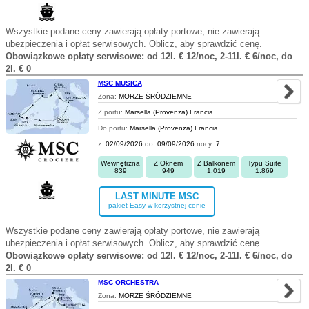
Wszystkie podane ceny zawierają opłaty portowe, nie zawierają
ubezpieczenia i opłat serwisowych. Oblicz, aby sprawdzić cenę.
Obowiązkowe opłaty serwisowe: od 12l. € 12/noc, 2-11l. € 6/noc, do
2l. € 0
MSC MUSICA
Zona:
MORZE ŚRÓDZIEMNE
Z portu:
Marsella (Provenza) Francia
Do portu:
Marsella (Provenza) Francia
z:
02/09/2026
do:
09/09/2026
nocy:
7
Wewnętrzna
Z Oknem
Z Balkonem
Typu Suite
839
949
1.019
1.869
LAST MINUTE MSC
pakiet Easy w korzystnej cenie
Wszystkie podane ceny zawierają opłaty portowe, nie zawierają
ubezpieczenia i opłat serwisowych. Oblicz, aby sprawdzić cenę.
Obowiązkowe opłaty serwisowe: od 12l. € 12/noc, 2-11l. € 6/noc, do
2l. € 0
MSC ORCHESTRA
Zona:
MORZE ŚRÓDZIEMNE