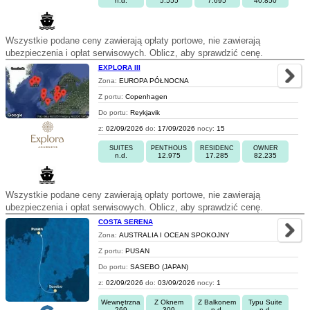
n.d.
5.555
7.695
40.850
Wszystkie podane ceny zawierają opłaty portowe, nie zawierają
ubezpieczenia i opłat serwisowych. Oblicz, aby sprawdzić cenę.
EXPLORA III
Zona:
EUROPA PÓŁNOCNA
Z portu:
Copenhagen
Do portu:
Reykjavik
z:
02/09/2026
do:
17/09/2026
nocy:
15
SUITES
PENTHOUS
RESIDENC
OWNER
n.d.
12.975
17.285
82.235
Wszystkie podane ceny zawierają opłaty portowe, nie zawierają
ubezpieczenia i opłat serwisowych. Oblicz, aby sprawdzić cenę.
COSTA SERENA
Zona:
AUSTRALIA I OCEAN SPOKOJNY
Z portu:
PUSAN
Do portu:
SASEBO (JAPAN)
z:
02/09/2026
do:
03/09/2026
nocy:
1
Wewnętrzna
Z Oknem
Z Balkonem
Typu Suite
269
309
n.d.
n.d.