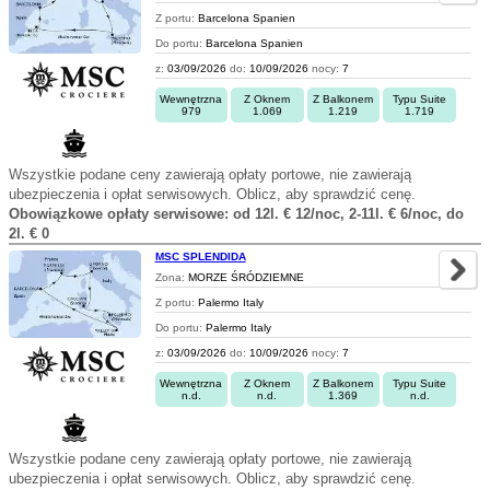
Z portu:
Barcelona Spanien
Do portu:
Barcelona Spanien
z:
03/09/2026
do:
10/09/2026
nocy:
7
Wewnętrzna
Z Oknem
Z Balkonem
Typu Suite
979
1.069
1.219
1.719
Wszystkie podane ceny zawierają opłaty portowe, nie zawierają
ubezpieczenia i opłat serwisowych. Oblicz, aby sprawdzić cenę.
Obowiązkowe opłaty serwisowe: od 12l. € 12/noc, 2-11l. € 6/noc, do
2l. € 0
MSC SPLENDIDA
Zona:
MORZE ŚRÓDZIEMNE
Z portu:
Palermo Italy
Do portu:
Palermo Italy
z:
03/09/2026
do:
10/09/2026
nocy:
7
Wewnętrzna
Z Oknem
Z Balkonem
Typu Suite
n.d.
n.d.
1.369
n.d.
Wszystkie podane ceny zawierają opłaty portowe, nie zawierają
ubezpieczenia i opłat serwisowych. Oblicz, aby sprawdzić cenę.