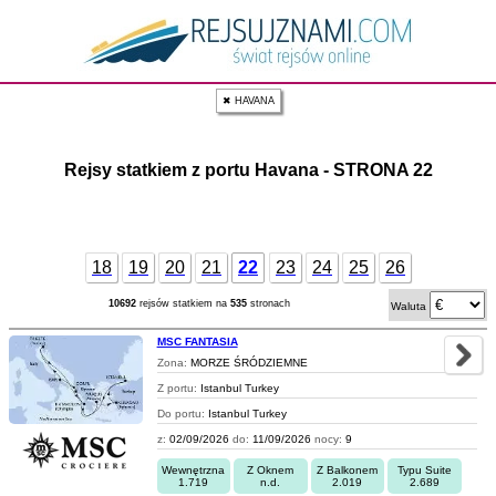
✖ HAVANA
Rejsy statkiem z portu Havana - STRONA 22
18
19
20
21
22
23
24
25
26
10692
rejsów statkiem na
535
stronach
Waluta
MSC FANTASIA
Zona:
MORZE ŚRÓDZIEMNE
Z portu:
Istanbul Turkey
Do portu:
Istanbul Turkey
z:
02/09/2026
do:
11/09/2026
nocy:
9
Wewnętrzna
Z Oknem
Z Balkonem
Typu Suite
1.719
n.d.
2.019
2.689