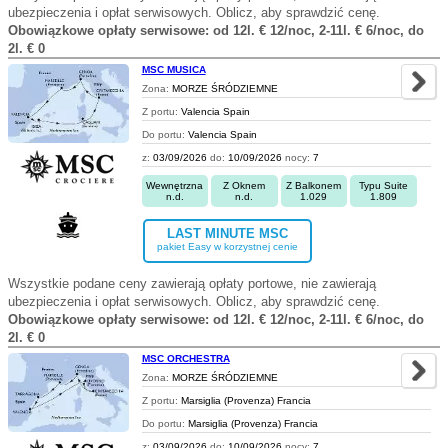
ubezpieczenia i opłat serwisowych. Oblicz, aby sprawdzić cenę.
Obowiązkowe opłaty serwisowe: od 12l. € 12/noc, 2-11l. € 6/noc, do
2l. € 0
MSC MUSICA
Zona:
MORZE ŚRÓDZIEMNE
Z portu:
Valencia Spain
Do portu:
Valencia Spain
z:
03/09/2026
do:
10/09/2026
nocy:
7
Wewnętrzna
Z Oknem
Z Balkonem
Typu Suite
n.d.
n.d.
1.029
1.809
LAST MINUTE MSC
pakiet Easy w korzystnej cenie
Wszystkie podane ceny zawierają opłaty portowe, nie zawierają
ubezpieczenia i opłat serwisowych. Oblicz, aby sprawdzić cenę.
Obowiązkowe opłaty serwisowe: od 12l. € 12/noc, 2-11l. € 6/noc, do
2l. € 0
MSC ORCHESTRA
Zona:
MORZE ŚRÓDZIEMNE
Z portu:
Marsiglia (Provenza) Francia
Do portu:
Marsiglia (Provenza) Francia
z:
03/09/2026
do:
10/09/2026
nocy:
7