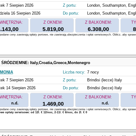
tek 7 Sierpien 2026
Z portu:
London, Southampton, Eng
dziela 16 Sierpien 2026
Do portu:
London, Southampton, Eng
WNĘTRZNA:
Z OKNEM:
Z BALKONEM:
TY
.143,00
5.819,00
6.308,00
8
odane ceny zawierają opłaty portowe, nie zawierają ubezpieczenia i opłat serwisowych. Oblicz, aby spraw
 ŚRÓDZIEMNE:
Italy,Croatia,Greece,Montenegro
RMONIA
Liczba nocy:
7 nocy
tek 7 Sierpien 2026
Z portu:
Brindisi (lecce) Italy
tek 14 Sierpien 2026
Do portu:
Brindisi (lecce) Italy
WNĘTRZNA:
Z OKNEM:
Z BALKONEM:
TY
n.d.
1.469,00
n.d.
odane ceny zawierają opłaty portowe, nie zawierają ubezpieczenia i opłat serwisowych. Oblicz, aby spraw
e opłaty serwisowe: od 12l. € 12/noc, 2-11l. € 6/noc, do 2l. € 0