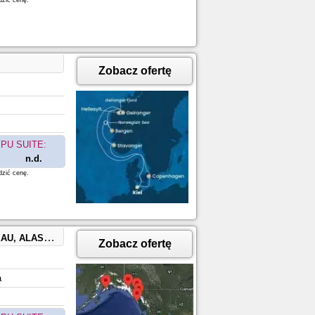
dzić cenę.
Zobacz ofertę
PU SUITE:
n.d.
dzić cenę.
), SEWARD, ALASKA
Zobacz ofertę
a