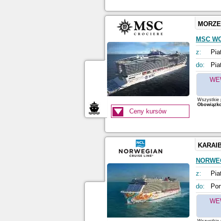
MORZE
MSC W
z:
Pia
do:
Pia
WE
Wszystkie p
Obowiązkow
Ceny kursów
KARAI
NORWE
z:
Pia
do:
Pon
WE