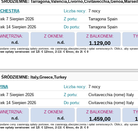
 ŚRÓDZIEMNE:
Tarragona,Valencia,Livorno,Civitavecchia,Genoa,Marseil
RCHESTRA
Liczba nocy:
7 nocy
tek 7 Sierpien 2026
Z portu:
Tarragona Spain
tek 14 Sierpien 2026
Do portu:
Tarragona Spain
WNĘTRZNA:
Z OKNEM:
Z BALKONEM:
TY
n.d.
n.d.
1.129,00
odane ceny zawierają opłaty portowe, nie zawierają ubezpieczenia i opłat serwisowych. Oblicz, aby spraw
e opłaty serwisowe: od 12l. € 12/noc, 2-11l. € 6/noc, do 2l. € 0
 ŚRÓDZIEMNE:
Italy,Greece,Turkey
VINA
Liczba nocy:
7 nocy
tek 7 Sierpien 2026
Z portu:
Civitavecchia (rome) Italy
tek 14 Sierpien 2026
Do portu:
Civitavecchia (rome) Italy
WNĘTRZNA:
Z OKNEM:
Z BALKONEM:
TY
n.d.
n.d.
1.459,00
1
odane ceny zawierają opłaty portowe, nie zawierają ubezpieczenia i opłat serwisowych. Oblicz, aby spraw
e opłaty serwisowe: od 12l. € 12/noc, 2-11l. € 6/noc, do 2l. € 0