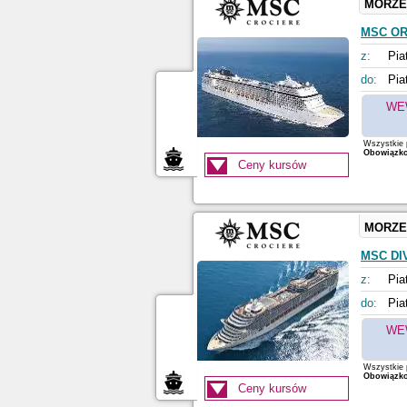
MORZE
MSC O
z:
Pia
do:
Pia
WE
Wszystkie p
Obowiązkow
Ceny kursów
MORZE
MSC DI
z:
Pia
do:
Pia
WE
Wszystkie p
Obowiązkow
Ceny kursów