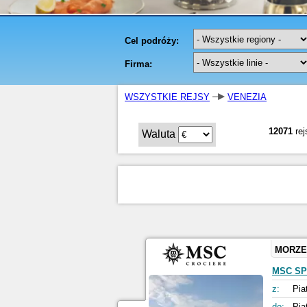
WSZYSTKIE REJSY
VENEZIA
12071
rej
Waluta
MORZE
MSC SP
z:
Pia
do:
Pia