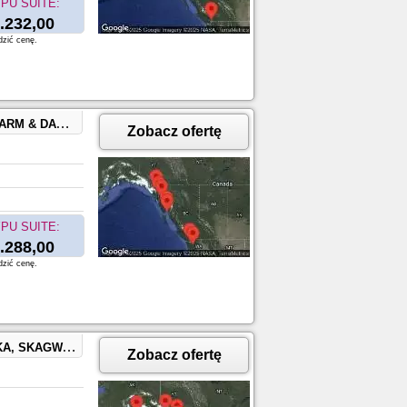
PU SUITE:
.232,00
dzić cenę.
IA, BRITISH COLUMBIA
Zobacz ofertę
PU SUITE:
.288,00
dzić cenę.
COUVER, BRITISH COLUMBIA
Zobacz ofertę