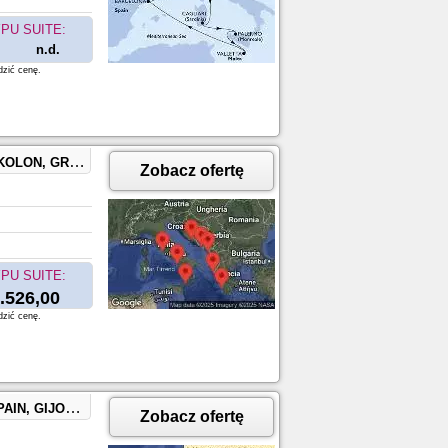
PU SUITE:
n.d.
dzić cenę.
NEGRO, Naples, Capri, Italy
Zobacz ofertę
PU SUITE:
.526,00
dzić cenę.
, PORTUGAL, VIGO, SPAIN
Zobacz ofertę