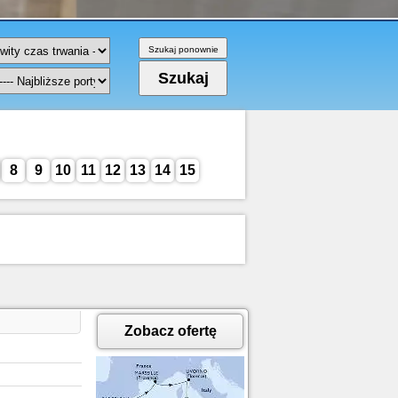
8
9
10
11
12
13
14
15
Zobacz ofertę