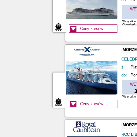
WE
Wszystkie p
Obowiązkow
Ceny kursów
MORZE
CELEBR
z:
Pia
do:
Pon
WE
3
Wszystkie p
Ceny kursów
MORZE
RCC LI