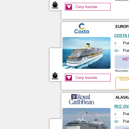
Wszystkie p
Ceny kursów
EUROP
COSTA 
z:
Pia
do:
Pia
WE
Wszystkie p
Ceny kursów
EKS
ALASK
RCC OV
z:
Pia
do:
Pia