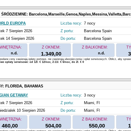
 ŚRÓDZIEMNE:
Barcelona,Marseille,Genoa,Naples,Messina,Valletta,Bar
ORLD EUROPA
Liczba nocy:
7 nocy
tek 7 Sierpien 2026
Z portu:
Barcelona Spain
tek 14 Sierpien 2026
Do portu:
Barcelona Spain
WNĘTRZNA:
Z OKNEM:
Z BALKONEM:
TY
n.d.
1.349,00
n.d.
3
odane ceny zawierają opłaty portowe, nie zawierają ubezpieczenia i opłat serwisowych. Oblicz, aby spraw
e opłaty serwisowe: od 12l. € 12/noc, 2-11l. € 6/noc, do 2l. € 0
BY:
FLORIDA, BAHAMAS
GIAN GETAWAY
Liczba nocy:
3 nocy
tek 7 Sierpien 2026
Z portu:
Miami, Fl
iedzialek 10 Sierpien 2026
Do portu:
Miami, Fl
WNĘTRZNA:
Z OKNEM:
Z BALKONEM:
TY
460,00
504,00
550,00
1