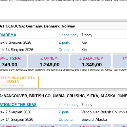
odane ceny zawierają opłaty portowe, nie zawierają ubezpieczenia i opłat serwisowych. Oblicz, aby spraw
A PÓŁNOCNA:
Germany, Denmark, Norway
DIADEMA
Liczba nocy:
7 nocy
tek 7 Sierpien 2026
Z portu:
Kiel
tek 14 Sierpien 2026
Do portu:
Kiel
WNĘTRZNA:
Z OKNEM:
Z BALKONEM:
TY
749,00
1.249,00
1.349,00
odane ceny zawierają opłaty portowe, nie zawierają ubezpieczenia i opłat serwisowych. Oblicz, aby spraw
KLUZYWNA OFERTA
COSTA
last minute ceny
A:
VANCOUVER, BRITISH COLUMBIA, CRUISING, SITKA, ALASKA, JUNEAU, ALASKA, SKAGWAY, ALASKA, HUBBARD GLACIER (CRUISING
ATION OF THE SEAS
Liczba nocy:
7 nocy
tek 7 Sierpien 2026
Z portu:
Vancouver, British Columbi
tek 14 Sierpien 2026
Do portu:
Seward, Alaska