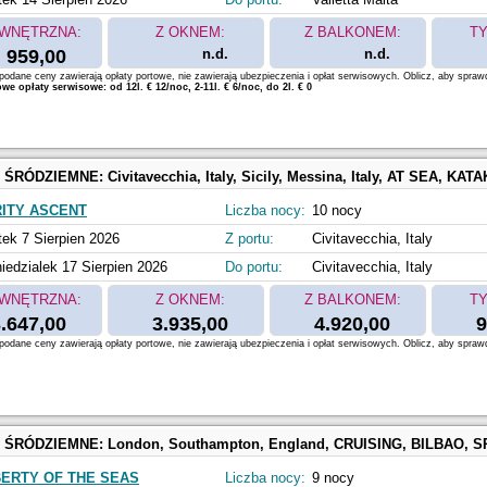
WNĘTRZNA:
Z OKNEM:
Z BALKONEM:
TY
959,00
n.d.
n.d.
odane ceny zawierają opłaty portowe, nie zawierają ubezpieczenia i opłat serwisowych. Oblicz, aby spraw
e opłaty serwisowe: od 12l. € 12/noc, 2-11l. € 6/noc, do 2l. € 0
 ŚRÓDZIEMNE:
Civitavecchia, Italy, Sicily, Messina, Italy, AT SEA, KATAKOLON, GREECE, CORFU, GREECE, DUBROVNIK, CROATIA, SPLIT, CROATIA, BAR, MONTE
ITY ASCENT
Liczba nocy:
10 nocy
tek 7 Sierpien 2026
Z portu:
Civitavecchia, Italy
iedzialek 17 Sierpien 2026
Do portu:
Civitavecchia, Italy
WNĘTRZNA:
Z OKNEM:
Z BALKONEM:
TY
.647,00
3.935,00
4.920,00
9
odane ceny zawierają opłaty portowe, nie zawierają ubezpieczenia i opłat serwisowych. Oblicz, aby spraw
 ŚRÓDZIEMNE:
London, Southampton, England, CRUISING, BILBAO, SPAIN, GIJON, SPAIN, LA CORUÑA, SPAIN, SOLAR ECLIPSE (CRUISING), LISBON
BERTY OF THE SEAS
Liczba nocy:
9 nocy