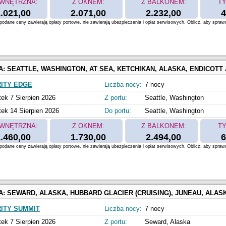
WNĘTRZNA:
Z OKNEM:
Z BALKONEM:
TY
.021,00
2.071,00
2.232,00
4
odane ceny zawierają opłaty portowe, nie zawierają ubezpieczenia i opłat serwisowych. Oblicz, aby spraw
A:
SEATTLE, WASHINGTON, AT SEA, KETCHIKAN, ALASKA, ENDICOTT ARM & DAWES GLACIER, JUNEAU, ALASKA, SKAGWAY, ALASKA, ALASKA INSIDE PASSAGE, VICTOR
ITY EDGE
Liczba nocy:
7 nocy
tek 7 Sierpien 2026
Z portu:
Seattle, Washington
tek 14 Sierpien 2026
Do portu:
Seattle, Washington
WNĘTRZNA:
Z OKNEM:
Z BALKONEM:
TY
.460,00
1.730,00
2.494,00
6
odane ceny zawierają opłaty portowe, nie zawierają ubezpieczenia i opłat serwisowych. Oblicz, aby spraw
A:
SEWARD, ALASKA, HUBBARD GLACIER (CRUISING), JUNEAU, ALASKA, SKAGWAY, ALASKA, ICY STRAIT POINT, ALASKA, KETCHIKAN, ALASKA, INSIDE PASSAGE (CRUISING), VAN
ITY SUMMIT
Liczba nocy:
7 nocy
tek 7 Sierpien 2026
Z portu:
Seward, Alaska