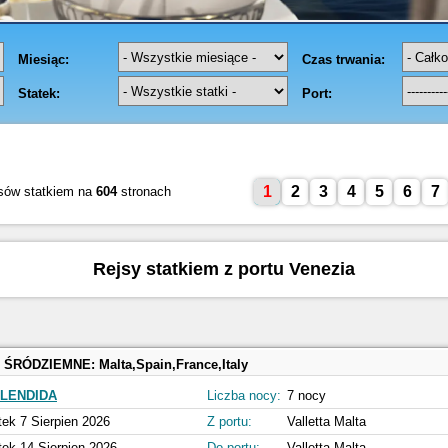
1
2
3
4
5
6
7
sów statkiem na
604
stronach
Rejsy statkiem z portu Venezia
 ŚRÓDZIEMNE:
Malta,Spain,France,Italy
LENDIDA
Liczba nocy:
7 nocy
tek 7 Sierpien 2026
Z portu:
Valletta Malta
tek 14 Sierpien 2026
Do portu:
Valletta Malta