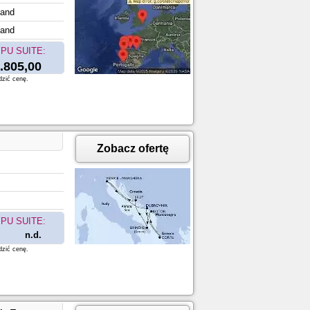
land
land
PU SUITE:
.805,00
dzić cenę.
Zobacz ofertę
PU SUITE:
n.d.
dzić cenę.