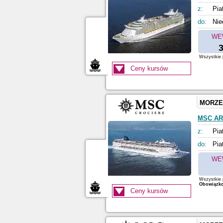
z:
Pia
do:
Nie
WE
3
Wszystkie p
Ceny kursów
MORZE
MSC A
z:
Pia
do:
Pia
WE
Wszystkie p
Obowiązkow
Ceny kursów