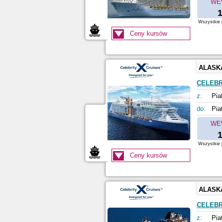
WE
1
Wszystkie p
Ceny kursów
ALASK
CELEBR
z:
Pia
do:
Pia
WE
1
Wszystkie p
Ceny kursów
ALASK
CELEBR
z:
Pia