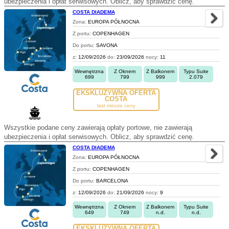
ubezpieczenia i opłat serwisowych. Oblicz, aby sprawdzić cenę.
COSTA DIADEMA
Zona:
EUROPA PÓŁNOCNA
Z portu:
COPENHAGEN
Do portu:
SAVONA
z:
12/09/2026
do:
23/09/2026
nocy:
11
Wewnętrzna
Z Oknem
Z Balkonem
Typu Suite
699
799
999
2.079
EKSKLUZYWNA OFERTA
COSTA
last minute ceny
Wszystkie podane ceny zawierają opłaty portowe, nie zawierają
ubezpieczenia i opłat serwisowych. Oblicz, aby sprawdzić cenę.
COSTA DIADEMA
Zona:
EUROPA PÓŁNOCNA
Z portu:
COPENHAGEN
Do portu:
BARCELONA
z:
12/09/2026
do:
21/09/2026
nocy:
9
Wewnętrzna
Z Oknem
Z Balkonem
Typu Suite
649
749
n.d.
n.d.
EKSKLUZYWNA OFERTA