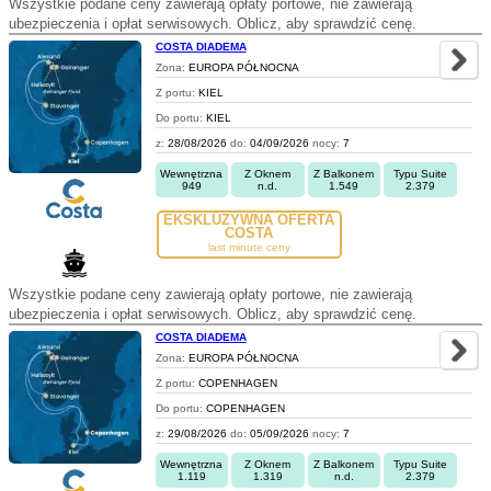
Wszystkie podane ceny zawierają opłaty portowe, nie zawierają
ubezpieczenia i opłat serwisowych. Oblicz, aby sprawdzić cenę.
COSTA DIADEMA
Zona:
EUROPA PÓŁNOCNA
Z portu:
KIEL
Do portu:
KIEL
z:
28/08/2026
do:
04/09/2026
nocy:
7
Wewnętrzna
Z Oknem
Z Balkonem
Typu Suite
949
n.d.
1.549
2.379
EKSKLUZYWNA OFERTA
COSTA
last minute ceny
Wszystkie podane ceny zawierają opłaty portowe, nie zawierają
ubezpieczenia i opłat serwisowych. Oblicz, aby sprawdzić cenę.
COSTA DIADEMA
Zona:
EUROPA PÓŁNOCNA
Z portu:
COPENHAGEN
Do portu:
COPENHAGEN
z:
29/08/2026
do:
05/09/2026
nocy:
7
Wewnętrzna
Z Oknem
Z Balkonem
Typu Suite
1.119
1.319
n.d.
2.379