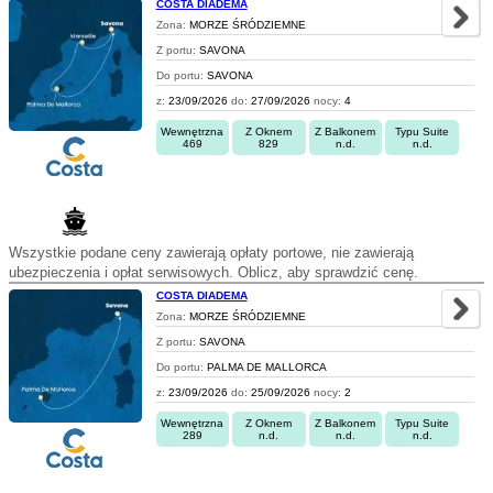
COSTA DIADEMA
Zona:
MORZE ŚRÓDZIEMNE
Z portu:
SAVONA
Do portu:
SAVONA
z:
23/09/2026
do:
27/09/2026
nocy:
4
Wewnętrzna
Z Oknem
Z Balkonem
Typu Suite
469
829
n.d.
n.d.
Wszystkie podane ceny zawierają opłaty portowe, nie zawierają
ubezpieczenia i opłat serwisowych. Oblicz, aby sprawdzić cenę.
COSTA DIADEMA
Zona:
MORZE ŚRÓDZIEMNE
Z portu:
SAVONA
Do portu:
PALMA DE MALLORCA
z:
23/09/2026
do:
25/09/2026
nocy:
2
Wewnętrzna
Z Oknem
Z Balkonem
Typu Suite
289
n.d.
n.d.
n.d.