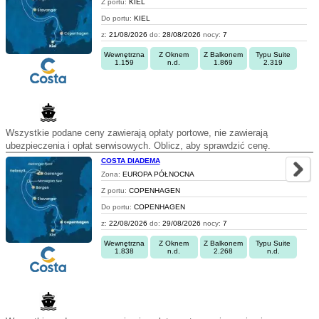
Z portu:
KIEL
Do portu:
KIEL
z:
21/08/2026
do:
28/08/2026
nocy:
7
Wewnętrzna
Z Oknem
Z Balkonem
Typu Suite
1.159
n.d.
1.869
2.319
Wszystkie podane ceny zawierają opłaty portowe, nie zawierają
ubezpieczenia i opłat serwisowych. Oblicz, aby sprawdzić cenę.
COSTA DIADEMA
Zona:
EUROPA PÓŁNOCNA
Z portu:
COPENHAGEN
Do portu:
COPENHAGEN
z:
22/08/2026
do:
29/08/2026
nocy:
7
Wewnętrzna
Z Oknem
Z Balkonem
Typu Suite
1.838
n.d.
2.268
n.d.