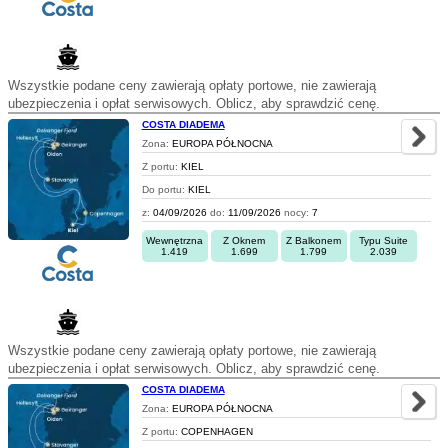
Wszystkie podane ceny zawierają opłaty portowe, nie zawierają
ubezpieczenia i opłat serwisowych. Oblicz, aby sprawdzić cenę.
COSTA DIADEMA
Zona:
EUROPA PÓŁNOCNA
Z portu:
KIEL
Do portu:
KIEL
z:
04/09/2026
do:
11/09/2026
nocy:
7
Wewnętrzna
Z Oknem
Z Balkonem
Typu Suite
1.419
1.699
1.799
2.039
Wszystkie podane ceny zawierają opłaty portowe, nie zawierają
ubezpieczenia i opłat serwisowych. Oblicz, aby sprawdzić cenę.
COSTA DIADEMA
Zona:
EUROPA PÓŁNOCNA
Z portu:
COPENHAGEN