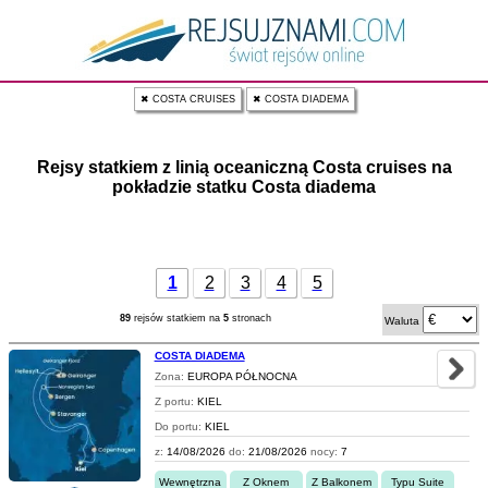
✖ COSTA CRUISES
✖ COSTA DIADEMA
Rejsy statkiem z linią oceaniczną Costa cruises na
pokładzie statku Costa diadema
1
2
3
4
5
89
rejsów statkiem na
5
stronach
Waluta
COSTA DIADEMA
Zona:
EUROPA PÓŁNOCNA
Z portu:
KIEL
Do portu:
KIEL
z:
14/08/2026
do:
21/08/2026
nocy:
7
Wewnętrzna
Z Oknem
Z Balkonem
Typu Suite