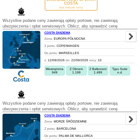
COSTA
last minute ceny
Wszystkie podane ceny zawierają opłaty portowe, nie zawierają
ubezpieczenia i opłat serwisowych. Oblicz, aby sprawdzić cenę.
COSTA DIADEMA
Zona:
EUROPA PÓŁNOCNA
Z portu:
COPENHAGEN
Do portu:
MARSEILLES
z:
12/09/2026
do:
22/09/2026
nocy:
10
Wewnętrzna
Z Oknem
Z Balkonem
Typu Suite
949
1.199
1.489
n.d.
Wszystkie podane ceny zawierają opłaty portowe, nie zawierają
ubezpieczenia i opłat serwisowych. Oblicz, aby sprawdzić cenę.
COSTA DIADEMA
Zona:
MORZE ŚRÓDZIEMNE
Z portu:
BARCELONA
Do portu:
PALMA DE MALLORCA