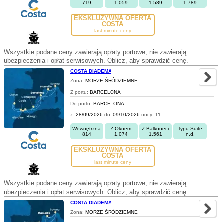
719
1.059
1.589
1.789
EKSKLUZYWNA OFERTA
COSTA
last minute ceny
Wszystkie podane ceny zawierają opłaty portowe, nie zawierają
ubezpieczenia i opłat serwisowych. Oblicz, aby sprawdzić cenę.
COSTA DIADEMA
Zona:
MORZE ŚRÓDZIEMNE
Z portu:
BARCELONA
Do portu:
BARCELONA
z:
28/09/2026
do:
09/10/2026
nocy:
11
Wewnętrzna
Z Oknem
Z Balkonem
Typu Suite
814
1.074
1.561
n.d.
EKSKLUZYWNA OFERTA
COSTA
last minute ceny
Wszystkie podane ceny zawierają opłaty portowe, nie zawierają
ubezpieczenia i opłat serwisowych. Oblicz, aby sprawdzić cenę.
COSTA DIADEMA
Zona:
MORZE ŚRÓDZIEMNE