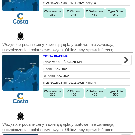
z:
28/10/2026
do:
01/11/2026
nocy:
4
Wewnętrzna
Z Oknem
Z Balkonem
Typu Suite
339
648
489
549
Wszystkie podane ceny zawierają opłaty portowe, nie zawierają
ubezpieczenia i opłat serwisowych. Oblicz, aby sprawdzić cenę.
COSTA DIADEMA
Zona:
MORZE ŚRÓDZIEMNE
Z portu:
SAVONA
Do portu:
SAVONA
z:
29/10/2026
do:
02/11/2026
nocy:
4
Wewnętrzna
Z Oknem
Z Balkonem
Typu Suite
359
409
459
509
Wszystkie podane ceny zawierają opłaty portowe, nie zawierają
ubezpieczenia i opłat serwisowych. Oblicz, aby sprawdzić cenę.