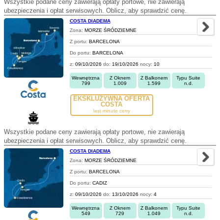
Wszystkie podane ceny zawierają opłaty portowe, nie zawierają
ubezpieczenia i opłat serwisowych. Oblicz, aby sprawdzić cenę.
COSTA DIADEMA
Zona:
MORZE ŚRÓDZIEMNE
Z portu:
BARCELONA
Do portu:
BARCELONA
z:
09/10/2026
do:
19/10/2026
nocy:
10
Wewnętrzna
Z Oknem
Z Balkonem
Typu Suite
799
1.009
1.599
n.d.
EKSKLUZYWNA OFERTA
COSTA
last minute ceny
Wszystkie podane ceny zawierają opłaty portowe, nie zawierają
ubezpieczenia i opłat serwisowych. Oblicz, aby sprawdzić cenę.
COSTA DIADEMA
Zona:
MORZE ŚRÓDZIEMNE
Z portu:
BARCELONA
Do portu:
CADIZ
z:
09/10/2026
do:
13/10/2026
nocy:
4
Wewnętrzna
Z Oknem
Z Balkonem
Typu Suite
549
729
1.049
n.d.