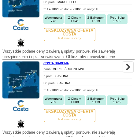
Do portu:
MARSEILLES
z:
17/10/2026
do:
28/10/2026
nocy:
10
Wewnętrzna
Z Oknem
Z Balkonem
Typu Suite
773
1.041
1.219
1.539
EKSKLUZYWNA OFERTA
COSTA
last minute ceny
Wszystkie podane ceny zawierają opłaty portowe, nie zawierają
ubezpieczenia i opłat serwisowych. Oblicz, aby sprawdzić cenę.
COSTA DIADEMA
Zona:
MORZE ŚRÓDZIEMNE
Z portu:
SAVONA
Do portu:
SAVONA
z:
18/10/2026
do:
29/10/2026
nocy:
10
Wewnętrzna
Z Oknem
Z Balkonem
Typu Suite
709
1.009
1.119
1.469
EKSKLUZYWNA OFERTA
COSTA
last minute ceny
Wszystkie podane ceny zawierają opłaty portowe, nie zawierają