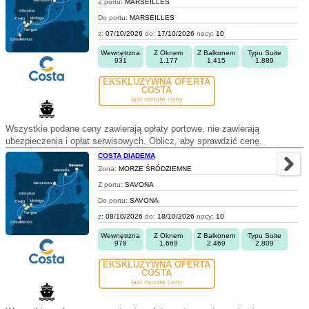
Z portu:
MARSEILLES
Do portu:
MARSEILLES
z:
07/10/2026
do:
17/10/2026
nocy:
10
Wewnętrzna
Z Oknem
Z Balkonem
Typu Suite
931
1.177
1.415
1.889
EKSKLUZYWNA OFERTA
COSTA
last minute ceny
Wszystkie podane ceny zawierają opłaty portowe, nie zawierają
ubezpieczenia i opłat serwisowych. Oblicz, aby sprawdzić cenę.
COSTA DIADEMA
Zona:
MORZE ŚRÓDZIEMNE
Z portu:
SAVONA
Do portu:
SAVONA
z:
08/10/2026
do:
18/10/2026
nocy:
10
Wewnętrzna
Z Oknem
Z Balkonem
Typu Suite
979
1.669
2.469
2.809
EKSKLUZYWNA OFERTA
COSTA
last minute ceny