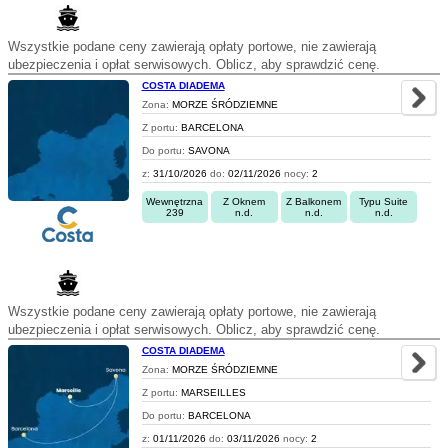
Wszystkie podane ceny zawierają opłaty portowe, nie zawierają
ubezpieczenia i opłat serwisowych. Oblicz, aby sprawdzić cenę.
COSTA DIADEMA
Zona:
MORZE ŚRÓDZIEMNE
Z portu:
BARCELONA
Do portu:
SAVONA
z:
31/10/2026
do:
02/11/2026
nocy:
2
Wewnętrzna
Z Oknem
Z Balkonem
Typu Suite
239
n.d.
n.d.
n.d.
Wszystkie podane ceny zawierają opłaty portowe, nie zawierają
ubezpieczenia i opłat serwisowych. Oblicz, aby sprawdzić cenę.
COSTA DIADEMA
Zona:
MORZE ŚRÓDZIEMNE
Z portu:
MARSEILLES
Do portu:
BARCELONA
z:
01/11/2026
do:
03/11/2026
nocy:
2