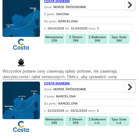
COSTA DIADEMA
Zona:
MORZE ŚRÓDZIEMNE
Z portu:
SAVONA
Do portu:
BARCELONA
z:
29/10/2026
do:
31/10/2026
nocy:
2
Wewnętrzna
Z Oknem
Z Balkonem
Typu Suite
259
289
309
584
Wszystkie podane ceny zawierają opłaty portowe, nie zawierają
ubezpieczenia i opłat serwisowych. Oblicz, aby sprawdzić cenę.
COSTA DIADEMA
Zona:
MORZE ŚRÓDZIEMNE
Z portu:
BARCELONA
Do portu:
BARCELONA
z:
31/10/2026
do:
03/11/2026
nocy:
3
Wewnętrzna
Z Oknem
Z Balkonem
Typu Suite
588
658
n.d.
n.d.