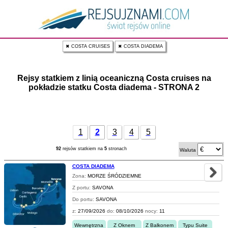
✖ COSTA CRUISES
✖ COSTA DIADEMA
Rejsy statkiem z linią oceaniczną Costa cruises na
pokładzie statku Costa diadema - STRONA 2
1
2
3
4
5
92
rejsów statkiem na
5
stronach
Waluta
COSTA DIADEMA
Zona:
MORZE ŚRÓDZIEMNE
Z portu:
SAVONA
Do portu:
SAVONA
z:
27/09/2026
do:
08/10/2026
nocy:
11
Wewnętrzna
Z Oknem
Z Balkonem
Typu Suite