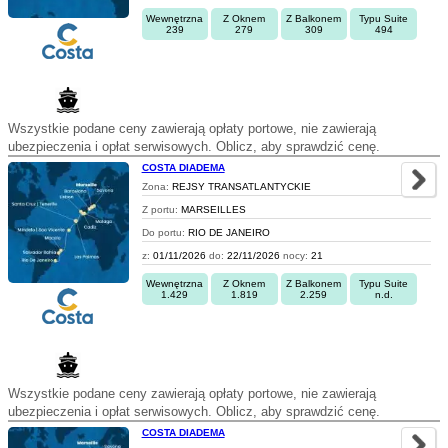
Wewnętrzna
Z Oknem
Z Balkonem
Typu Suite
239
279
309
494
Wszystkie podane ceny zawierają opłaty portowe, nie zawierają
ubezpieczenia i opłat serwisowych. Oblicz, aby sprawdzić cenę.
COSTA DIADEMA
Zona:
REJSY TRANSATLANTYCKIE
Z portu:
MARSEILLES
Do portu:
RIO DE JANEIRO
z:
01/11/2026
do:
22/11/2026
nocy:
21
Wewnętrzna
Z Oknem
Z Balkonem
Typu Suite
1.429
1.819
2.259
n.d.
Wszystkie podane ceny zawierają opłaty portowe, nie zawierają
ubezpieczenia i opłat serwisowych. Oblicz, aby sprawdzić cenę.
COSTA DIADEMA