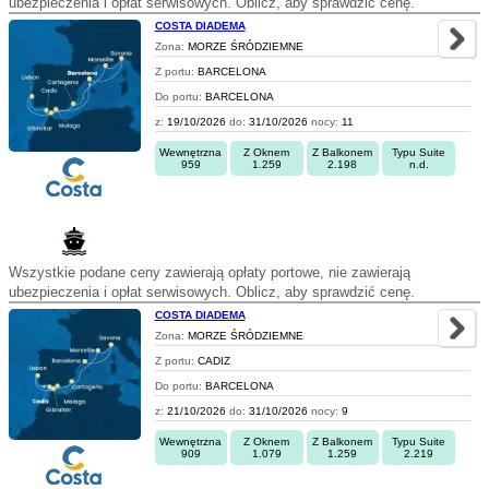
ubezpieczenia i opłat serwisowych. Oblicz, aby sprawdzić cenę.
COSTA DIADEMA
Zona:
MORZE ŚRÓDZIEMNE
Z portu:
BARCELONA
Do portu:
BARCELONA
z:
19/10/2026
do:
31/10/2026
nocy:
11
Wewnętrzna
Z Oknem
Z Balkonem
Typu Suite
959
1.259
2.198
n.d.
Wszystkie podane ceny zawierają opłaty portowe, nie zawierają
ubezpieczenia i opłat serwisowych. Oblicz, aby sprawdzić cenę.
COSTA DIADEMA
Zona:
MORZE ŚRÓDZIEMNE
Z portu:
CADIZ
Do portu:
BARCELONA
z:
21/10/2026
do:
31/10/2026
nocy:
9
Wewnętrzna
Z Oknem
Z Balkonem
Typu Suite
909
1.079
1.259
2.219