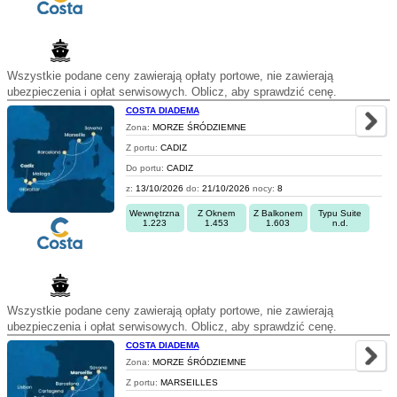
Wszystkie podane ceny zawierają opłaty portowe, nie zawierają
ubezpieczenia i opłat serwisowych. Oblicz, aby sprawdzić cenę.
COSTA DIADEMA
Zona:
MORZE ŚRÓDZIEMNE
Z portu:
CADIZ
Do portu:
CADIZ
z:
13/10/2026
do:
21/10/2026
nocy:
8
Wewnętrzna
Z Oknem
Z Balkonem
Typu Suite
1.223
1.453
1.603
n.d.
Wszystkie podane ceny zawierają opłaty portowe, nie zawierają
ubezpieczenia i opłat serwisowych. Oblicz, aby sprawdzić cenę.
COSTA DIADEMA
Zona:
MORZE ŚRÓDZIEMNE
Z portu:
MARSEILLES