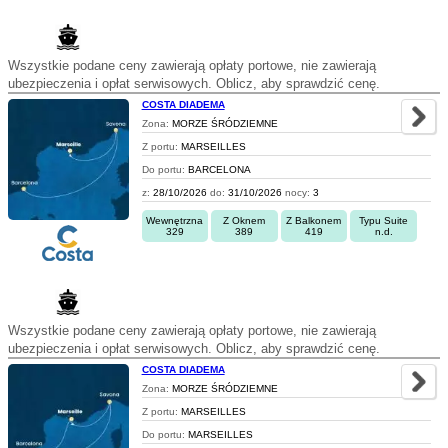
Wszystkie podane ceny zawierają opłaty portowe, nie zawierają
ubezpieczenia i opłat serwisowych. Oblicz, aby sprawdzić cenę.
COSTA DIADEMA
Zona:
MORZE ŚRÓDZIEMNE
Z portu:
MARSEILLES
Do portu:
BARCELONA
z:
28/10/2026
do:
31/10/2026
nocy:
3
Wewnętrzna
Z Oknem
Z Balkonem
Typu Suite
329
389
419
n.d.
Wszystkie podane ceny zawierają opłaty portowe, nie zawierają
ubezpieczenia i opłat serwisowych. Oblicz, aby sprawdzić cenę.
COSTA DIADEMA
Zona:
MORZE ŚRÓDZIEMNE
Z portu:
MARSEILLES
Do portu:
MARSEILLES