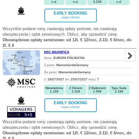
n.d.
n.d.
3.239
n.d.
EARLY BOOKING
super oferta!
Wszystkie podane ceny zawierają opłaty portowe, nie zawierają
ubezpieczenia i opłat serwisowych. Oblicz, aby sprawdzić cenę.
Obowiązkowe opłaty serwisowe: od 12l. € 12/noc, 2-11l. € 6/noc, do
2l. € 0
MSC MAGNIFICA
Zona:
EUROPA PÓŁNOCNA
Z portu:
WarnemündeGermany
Do portu:
WarnemündeGermany
z:
18/07/2027
do:
25/07/2027
nocy:
7
Wewnętrzna
Z Oknem
Z Balkonem
Typu Suite
1.149
1.319
1.569
2.199
EARLY BOOKING
super oferta!
Wszystkie podane ceny zawierają opłaty portowe, nie zawierają
ubezpieczenia i opłat serwisowych. Oblicz, aby sprawdzić cenę.
Obowiązkowe opłaty serwisowe: od 12l. € 12/noc, 2-11l. € 6/noc, do
2l. € 0