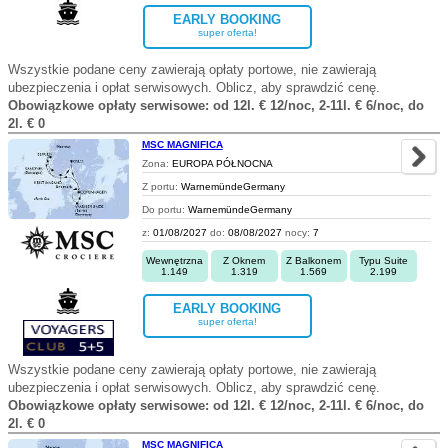
EARLY BOOKING
super oferta!
Wszystkie podane ceny zawierają opłaty portowe, nie zawierają
ubezpieczenia i opłat serwisowych. Oblicz, aby sprawdzić cenę.
Obowiązkowe opłaty serwisowe: od 12l. € 12/noc, 2-11l. € 6/noc, do
2l. € 0
MSC MAGNIFICA
Zona:
EUROPA PÓŁNOCNA
Z portu:
WarnemündeGermany
Do portu:
WarnemündeGermany
z:
01/08/2027
do:
08/08/2027
nocy:
7
Wewnętrzna
Z Oknem
Z Balkonem
Typu Suite
1.149
1.319
1.569
2.199
EARLY BOOKING
super oferta!
Wszystkie podane ceny zawierają opłaty portowe, nie zawierają
ubezpieczenia i opłat serwisowych. Oblicz, aby sprawdzić cenę.
Obowiązkowe opłaty serwisowe: od 12l. € 12/noc, 2-11l. € 6/noc, do
2l. € 0
MSC MAGNIFICA