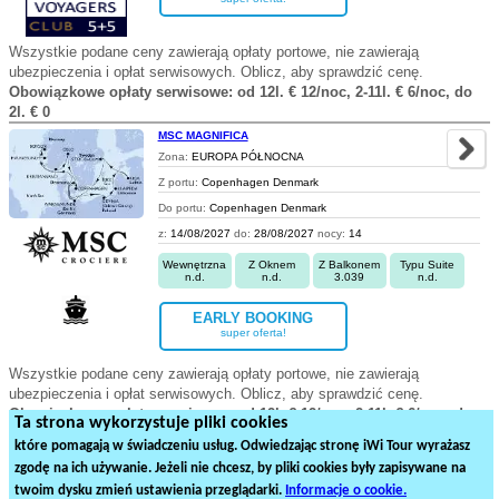
Wszystkie podane ceny zawierają opłaty portowe, nie zawierają
ubezpieczenia i opłat serwisowych. Oblicz, aby sprawdzić cenę.
Obowiązkowe opłaty serwisowe: od 12l. € 12/noc, 2-11l. € 6/noc, do
2l. € 0
MSC MAGNIFICA
Zona:
EUROPA PÓŁNOCNA
Z portu:
Copenhagen Denmark
Do portu:
Copenhagen Denmark
z:
14/08/2027
do:
28/08/2027
nocy:
14
Wewnętrzna
Z Oknem
Z Balkonem
Typu Suite
n.d.
n.d.
3.039
n.d.
EARLY BOOKING
super oferta!
Wszystkie podane ceny zawierają opłaty portowe, nie zawierają
ubezpieczenia i opłat serwisowych. Oblicz, aby sprawdzić cenę.
Obowiązkowe opłaty serwisowe: od 12l. € 12/noc, 2-11l. € 6/noc, do
Ta strona wykorzystuje pliki cookies
2l. € 0
które pomagają w świadczeniu usług. Odwiedzając stronę iWi Tour wyrażasz
zgodę na ich używanie. Jeżeli nie chcesz, by pliki cookies były zapisywane na
2
3
4
5
6
7
8
9
10
twoim dysku zmień ustawienia przeglądarki.
Informacje o cookie.