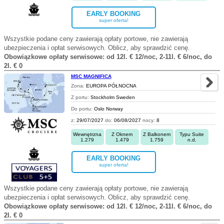
EARLY BOOKING
super oferta!
Wszystkie podane ceny zawierają opłaty portowe, nie zawierają
ubezpieczenia i opłat serwisowych. Oblicz, aby sprawdzić cenę.
Obowiązkowe opłaty serwisowe: od 12l. € 12/noc, 2-11l. € 6/noc, do
2l. € 0
MSC MAGNIFICA
Zona:
EUROPA PÓŁNOCNA
Z portu:
Stockholm Sweden
Do portu:
Oslo Norway
z:
29/07/2027
do:
06/08/2027
nocy:
8
Wewnętrzna
Z Oknem
Z Balkonem
Typu Suite
1.279
1.479
1.759
n.d.
EARLY BOOKING
super oferta!
Wszystkie podane ceny zawierają opłaty portowe, nie zawierają
ubezpieczenia i opłat serwisowych. Oblicz, aby sprawdzić cenę.
Obowiązkowe opłaty serwisowe: od 12l. € 12/noc, 2-11l. € 6/noc, do
2l. € 0