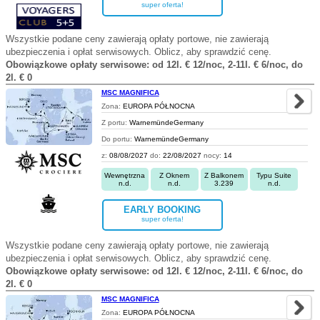
super oferta!
Wszystkie podane ceny zawierają opłaty portowe, nie zawierają
ubezpieczenia i opłat serwisowych. Oblicz, aby sprawdzić cenę.
Obowiązkowe opłaty serwisowe: od 12l. € 12/noc, 2-11l. € 6/noc, do
2l. € 0
MSC MAGNIFICA
Zona:
EUROPA PÓŁNOCNA
Z portu:
WarnemündeGermany
Do portu:
WarnemündeGermany
z:
08/08/2027
do:
22/08/2027
nocy:
14
Wewnętrzna
Z Oknem
Z Balkonem
Typu Suite
n.d.
n.d.
3.239
n.d.
EARLY BOOKING
super oferta!
Wszystkie podane ceny zawierają opłaty portowe, nie zawierają
ubezpieczenia i opłat serwisowych. Oblicz, aby sprawdzić cenę.
Obowiązkowe opłaty serwisowe: od 12l. € 12/noc, 2-11l. € 6/noc, do
2l. € 0
MSC MAGNIFICA
Zona:
EUROPA PÓŁNOCNA