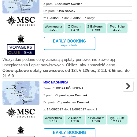
Z portu:
Stockholm Sweden
Do portu:
Oslo Norway
z:
12/08/2027
do:
20/08/2027
nocy:
8
Wewnętrzna
Z Oknem
Z Balkonem
Typu Suite
1.279
1.479
1.759
3.779
EARLY BOOKING
super oferta!
Wszystkie podane ceny zawierają opłaty portowe, nie zawierają
ubezpieczenia i opłat serwisowych. Oblicz, aby sprawdzić cenę.
Obowiązkowe opłaty serwisowe: od 12l. € 12/noc, 2-11l. € 6/noc, do
2l. € 0
MSC MAGNIFICA
Zona:
EUROPA PÓŁNOCNA
Z portu:
Copenhagen Denmark
Do portu:
Copenhagen Denmark
z:
14/08/2027
do:
21/08/2027
nocy:
7
Wewnętrzna
Z Oknem
Z Balkonem
Typu Suite
1.149
1.319
1.569
2.199
EARLY BOOKING
super oferta!