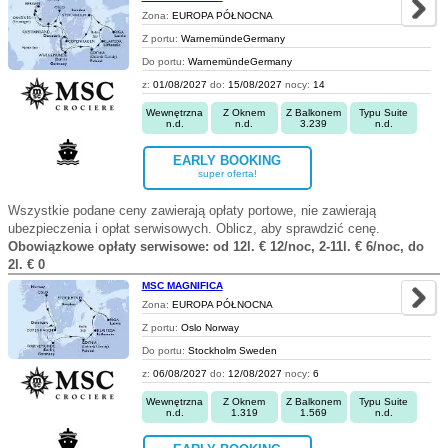
Zona:
EUROPA PÓŁNOCNA
Z portu:
WarnemündeGermany
Do portu:
WarnemündeGermany
z:
01/08/2027
do:
15/08/2027
nocy:
14
Wewnętrzna
Z Oknem
Z Balkonem
Typu Suite
n.d.
n.d.
3.239
n.d.
EARLY BOOKING
super oferta!
Wszystkie podane ceny zawierają opłaty portowe, nie zawierają
ubezpieczenia i opłat serwisowych. Oblicz, aby sprawdzić cenę.
Obowiązkowe opłaty serwisowe: od 12l. € 12/noc, 2-11l. € 6/noc, do
2l. € 0
MSC MAGNIFICA
Zona:
EUROPA PÓŁNOCNA
Z portu:
Oslo Norway
Do portu:
Stockholm Sweden
z:
06/08/2027
do:
12/08/2027
nocy:
6
Wewnętrzna
Z Oknem
Z Balkonem
Typu Suite
n.d.
1.319
1.569
n.d.