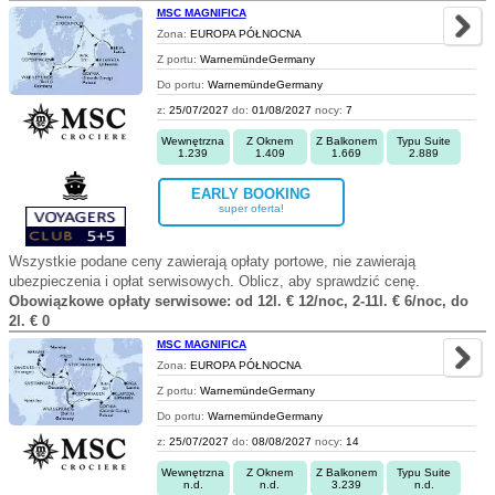
MSC MAGNIFICA
Zona:
EUROPA PÓŁNOCNA
Z portu:
WarnemündeGermany
Do portu:
WarnemündeGermany
z:
25/07/2027
do:
01/08/2027
nocy:
7
Wewnętrzna
Z Oknem
Z Balkonem
Typu Suite
1.239
1.409
1.669
2.889
EARLY BOOKING
super oferta!
Wszystkie podane ceny zawierają opłaty portowe, nie zawierają
ubezpieczenia i opłat serwisowych. Oblicz, aby sprawdzić cenę.
Obowiązkowe opłaty serwisowe: od 12l. € 12/noc, 2-11l. € 6/noc, do
2l. € 0
MSC MAGNIFICA
Zona:
EUROPA PÓŁNOCNA
Z portu:
WarnemündeGermany
Do portu:
WarnemündeGermany
z:
25/07/2027
do:
08/08/2027
nocy:
14
Wewnętrzna
Z Oknem
Z Balkonem
Typu Suite
n.d.
n.d.
3.239
n.d.