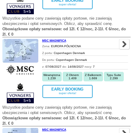
EARLY BOOKING
super oferta!
Wszystkie podane ceny zawierają opłaty portowe, nie zawierają
ubezpieczenia i opłat serwisowych. Oblicz, aby sprawdzić cenę.
Obowiązkowe opłaty serwisowe: od 12l. € 12/noc, 2-11l. € 6/noc, do
2l. € 0
MSC MAGNIFICA
Zona:
EUROPA PÓŁNOCNA
Z portu:
Copenhagen Denmark
Do portu:
Copenhagen Denmark
z:
07/08/2027
do:
14/08/2027
nocy:
7
Wewnętrzna
Z Oknem
Z Balkonem
Typu Suite
1.239
1.409
1.669
2.299
EARLY BOOKING
super oferta!
Wszystkie podane ceny zawierają opłaty portowe, nie zawierają
ubezpieczenia i opłat serwisowych. Oblicz, aby sprawdzić cenę.
Obowiązkowe opłaty serwisowe: od 12l. € 12/noc, 2-11l. € 6/noc, do
2l. € 0
MSC MAGNIFICA