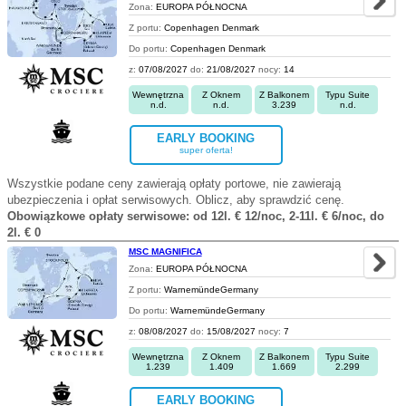
Zona:
EUROPA PÓŁNOCNA
Z portu:
Copenhagen Denmark
Do portu:
Copenhagen Denmark
z:
07/08/2027
do:
21/08/2027
nocy:
14
Wewnętrzna
Z Oknem
Z Balkonem
Typu Suite
n.d.
n.d.
3.239
n.d.
EARLY BOOKING
super oferta!
Wszystkie podane ceny zawierają opłaty portowe, nie zawierają
ubezpieczenia i opłat serwisowych. Oblicz, aby sprawdzić cenę.
Obowiązkowe opłaty serwisowe: od 12l. € 12/noc, 2-11l. € 6/noc, do
2l. € 0
MSC MAGNIFICA
Zona:
EUROPA PÓŁNOCNA
Z portu:
WarnemündeGermany
Do portu:
WarnemündeGermany
z:
08/08/2027
do:
15/08/2027
nocy:
7
Wewnętrzna
Z Oknem
Z Balkonem
Typu Suite
1.239
1.409
1.669
2.299
EARLY BOOKING