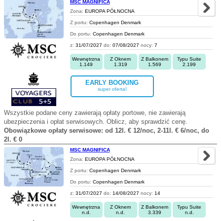
MSC MAGNIFICA
Zona:
EUROPA PÓŁNOCNA
Z portu:
Copenhagen Denmark
Do portu:
Copenhagen Denmark
z:
31/07/2027
do:
07/08/2027
nocy:
7
Wewnętrzna
Z Oknem
Z Balkonem
Typu Suite
1.149
1.319
1.569
2.199
EARLY BOOKING
super oferta!
Wszystkie podane ceny zawierają opłaty portowe, nie zawierają
ubezpieczenia i opłat serwisowych. Oblicz, aby sprawdzić cenę.
Obowiązkowe opłaty serwisowe: od 12l. € 12/noc, 2-11l. € 6/noc, do
2l. € 0
MSC MAGNIFICA
Zona:
EUROPA PÓŁNOCNA
Z portu:
Copenhagen Denmark
Do portu:
Copenhagen Denmark
z:
31/07/2027
do:
14/08/2027
nocy:
14
Wewnętrzna
Z Oknem
Z Balkonem
Typu Suite
n.d.
n.d.
3.339
n.d.