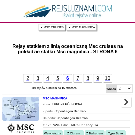
✖ MSC CRUISES
✖ MSC MAGNIFICA
Rejsy statkiem z linią oceaniczną Msc cruises na
pokładzie statku Msc magnifica - STRONA 6
2
3
4
5
6
7
8
9
10
307
rejsów statkiem na
16
stronach
Waluta
MSC MAGNIFICA
Zona:
EUROPA PÓŁNOCNA
Z portu:
Copenhagen Denmark
Do portu:
Copenhagen Denmark
z:
17/07/2027
do:
31/07/2027
nocy:
14
Wewnętrzna
Z Oknem
Z Balkonem
Typu Suite