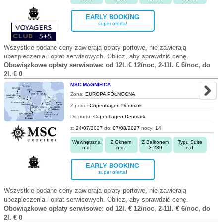
EARLY BOOKING
super oferta!
Wszystkie podane ceny zawierają opłaty portowe, nie zawierają
ubezpieczenia i opłat serwisowych. Oblicz, aby sprawdzić cenę.
Obowiązkowe opłaty serwisowe: od 12l. € 12/noc, 2-11l. € 6/noc, do
2l. € 0
MSC MAGNIFICA
Zona:
EUROPA PÓŁNOCNA
Z portu:
Copenhagen Denmark
Do portu:
Copenhagen Denmark
z:
24/07/2027
do:
07/08/2027
nocy:
14
Wewnętrzna
Z Oknem
Z Balkonem
Typu Suite
n.d.
n.d.
3.239
n.d.
EARLY BOOKING
super oferta!
Wszystkie podane ceny zawierają opłaty portowe, nie zawierają
ubezpieczenia i opłat serwisowych. Oblicz, aby sprawdzić cenę.
Obowiązkowe opłaty serwisowe: od 12l. € 12/noc, 2-11l. € 6/noc, do
2l. € 0