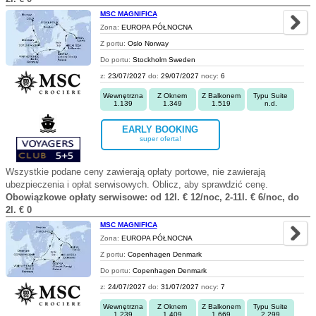
MSC MAGNIFICA
Zona:
EUROPA PÓŁNOCNA
Z portu:
Oslo Norway
Do portu:
Stockholm Sweden
z:
23/07/2027
do:
29/07/2027
nocy:
6
Wewnętrzna
Z Oknem
Z Balkonem
Typu Suite
1.139
1.349
1.519
n.d.
EARLY BOOKING
super oferta!
Wszystkie podane ceny zawierają opłaty portowe, nie zawierają
ubezpieczenia i opłat serwisowych. Oblicz, aby sprawdzić cenę.
Obowiązkowe opłaty serwisowe: od 12l. € 12/noc, 2-11l. € 6/noc, do
2l. € 0
MSC MAGNIFICA
Zona:
EUROPA PÓŁNOCNA
Z portu:
Copenhagen Denmark
Do portu:
Copenhagen Denmark
z:
24/07/2027
do:
31/07/2027
nocy:
7
Wewnętrzna
Z Oknem
Z Balkonem
Typu Suite
1.239
1.409
1.669
2.299