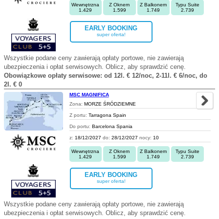
Wewnętrzna
Z Oknem
Z Balkonem
Typu Suite
1.429
1.599
1.749
2.739
EARLY BOOKING
super oferta!
Wszystkie podane ceny zawierają opłaty portowe, nie zawierają
ubezpieczenia i opłat serwisowych. Oblicz, aby sprawdzić cenę.
Obowiązkowe opłaty serwisowe: od 12l. € 12/noc, 2-11l. € 6/noc, do
2l. € 0
MSC MAGNIFICA
Zona:
MORZE ŚRÓDZIEMNE
Z portu:
Tarragona Spain
Do portu:
Barcelona Spania
z:
18/12/2027
do:
28/12/2027
nocy:
10
Wewnętrzna
Z Oknem
Z Balkonem
Typu Suite
1.429
1.599
1.749
2.739
EARLY BOOKING
super oferta!
Wszystkie podane ceny zawierają opłaty portowe, nie zawierają
ubezpieczenia i opłat serwisowych. Oblicz, aby sprawdzić cenę.