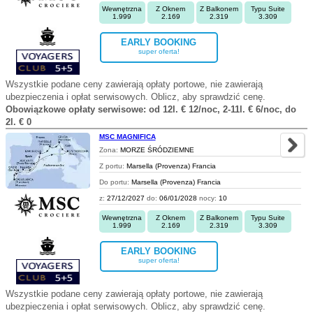
Wewnętrzna
Z Oknem
Z Balkonem
Typu Suite
1.999
2.169
2.319
3.309
EARLY BOOKING
super oferta!
Wszystkie podane ceny zawierają opłaty portowe, nie zawierają
ubezpieczenia i opłat serwisowych. Oblicz, aby sprawdzić cenę.
Obowiązkowe opłaty serwisowe: od 12l. € 12/noc, 2-11l. € 6/noc, do
2l. € 0
MSC MAGNIFICA
Zona:
MORZE ŚRÓDZIEMNE
Z portu:
Marsella (Provenza) Francia
Do portu:
Marsella (Provenza) Francia
z:
27/12/2027
do:
06/01/2028
nocy:
10
Wewnętrzna
Z Oknem
Z Balkonem
Typu Suite
1.999
2.169
2.319
3.309
EARLY BOOKING
super oferta!
Wszystkie podane ceny zawierają opłaty portowe, nie zawierają
ubezpieczenia i opłat serwisowych. Oblicz, aby sprawdzić cenę.