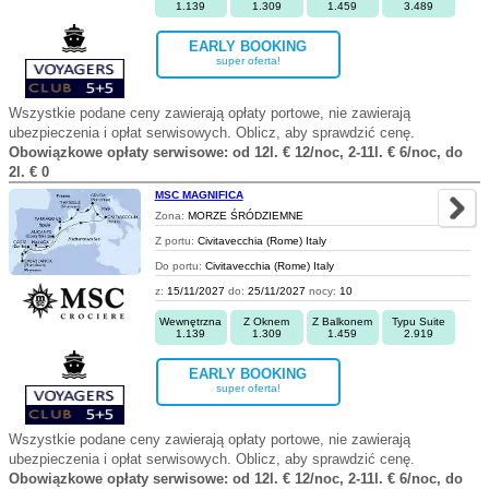
1.139
1.309
1.459
3.489
EARLY BOOKING
super oferta!
Wszystkie podane ceny zawierają opłaty portowe, nie zawierają
ubezpieczenia i opłat serwisowych. Oblicz, aby sprawdzić cenę.
Obowiązkowe opłaty serwisowe: od 12l. € 12/noc, 2-11l. € 6/noc, do
2l. € 0
MSC MAGNIFICA
Zona:
MORZE ŚRÓDZIEMNE
Z portu:
Civitavecchia (Rome) Italy
Do portu:
Civitavecchia (Rome) Italy
z:
15/11/2027
do:
25/11/2027
nocy:
10
Wewnętrzna
Z Oknem
Z Balkonem
Typu Suite
1.139
1.309
1.459
2.919
EARLY BOOKING
super oferta!
Wszystkie podane ceny zawierają opłaty portowe, nie zawierają
ubezpieczenia i opłat serwisowych. Oblicz, aby sprawdzić cenę.
Obowiązkowe opłaty serwisowe: od 12l. € 12/noc, 2-11l. € 6/noc, do