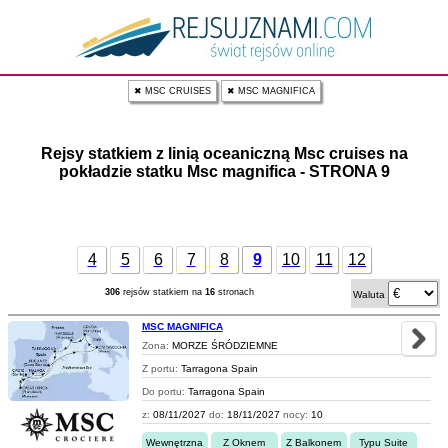
✖ MSC CRUISES
✖ MSC MAGNIFICA
Rejsy statkiem z linią oceaniczną Msc cruises na
pokładzie statku Msc magnifica - STRONA 9
4
5
6
7
8
9
10
11
12
306
rejsów statkiem na
16
stronach
Waluta
MSC MAGNIFICA
Zona:
MORZE ŚRÓDZIEMNE
Z portu:
Tarragona Spain
Do portu:
Tarragona Spain
z:
08/11/2027
do:
18/11/2027
nocy:
10
Wewnętrzna
Z Oknem
Z Balkonem
Typu Suite