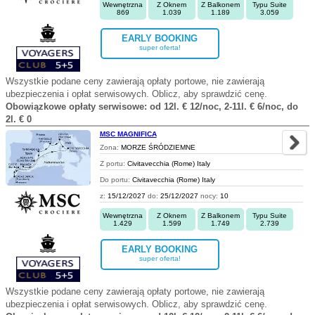
Wewnętrzna
Z Oknem
Z Balkonem
Typu Suite
869
1.039
1.189
3.059
EARLY BOOKING
super oferta!
Wszystkie podane ceny zawierają opłaty portowe, nie zawierają
ubezpieczenia i opłat serwisowych. Oblicz, aby sprawdzić cenę.
Obowiązkowe opłaty serwisowe: od 12l. € 12/noc, 2-11l. € 6/noc, do
2l. € 0
MSC MAGNIFICA
Zona:
MORZE ŚRÓDZIEMNE
Z portu:
Civitavecchia (Rome) Italy
Do portu:
Civitavecchia (Rome) Italy
z:
15/12/2027
do:
25/12/2027
nocy:
10
Wewnętrzna
Z Oknem
Z Balkonem
Typu Suite
1.429
1.599
1.749
2.739
EARLY BOOKING
super oferta!
Wszystkie podane ceny zawierają opłaty portowe, nie zawierają
ubezpieczenia i opłat serwisowych. Oblicz, aby sprawdzić cenę.