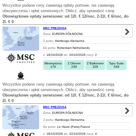
Wszystkie podane ceny zawierają opłaty portowe, nie zawierają
ubezpieczenia i opłat serwisowych. Oblicz, aby sprawdzić cenę.
Obowiązkowe opłaty serwisowe: od 12l. € 12/noc, 2-11l. € 6/noc, do
2l. € 0
MSC PREZIOSA
Zona:
EUROPA PÓŁNOCNA
Z portu:
Hamburgo Alemanha
Do portu:
Rotterdam Netherlands
z:
18/10/2026
do:
20/10/2026
nocy:
2
Wewnętrzna
Z Oknem
Z Balkonem
Typu Suite
179
239
329
549
Wszystkie podane ceny zawierają opłaty portowe, nie zawierają
ubezpieczenia i opłat serwisowych. Oblicz, aby sprawdzić cenę.
Obowiązkowe opłaty serwisowe: od 12l. € 12/noc, 2-11l. € 6/noc, do
2l. € 0
MSC PREZIOSA
Zona:
EUROPA PÓŁNOCNA
Z portu:
Hamburgo Alemanha
Do portu:
Le Havre (Paris) France
z:
18/10/2026
do:
22/10/2026
nocy:
4