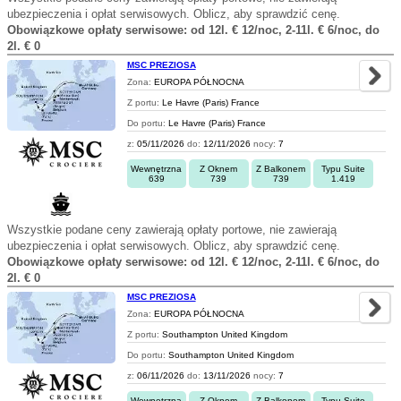
ubezpieczenia i opłat serwisowych. Oblicz, aby sprawdzić cenę.
Obowiązkowe opłaty serwisowe: od 12l. € 12/noc, 2-11l. € 6/noc, do
2l. € 0
MSC PREZIOSA
Zona:
EUROPA PÓŁNOCNA
Z portu:
Le Havre (Paris) France
Do portu:
Le Havre (Paris) France
z:
05/11/2026
do:
12/11/2026
nocy:
7
Wewnętrzna
Z Oknem
Z Balkonem
Typu Suite
639
739
739
1.419
Wszystkie podane ceny zawierają opłaty portowe, nie zawierają
ubezpieczenia i opłat serwisowych. Oblicz, aby sprawdzić cenę.
Obowiązkowe opłaty serwisowe: od 12l. € 12/noc, 2-11l. € 6/noc, do
2l. € 0
MSC PREZIOSA
Zona:
EUROPA PÓŁNOCNA
Z portu:
Southampton United Kingdom
Do portu:
Southampton United Kingdom
z:
06/11/2026
do:
13/11/2026
nocy:
7
Wewnętrzna
Z Oknem
Z Balkonem
Typu Suite