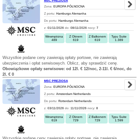
MSC PREZIOSA
Zona:
EUROPA PÓŁNOCNA
Z portu:
Hamburgo Alemanha
Do portu:
Hamburgo Alemanha
z:
01/11/2026
do:
08/11/2026
nocy:
7
Wewnętrzna
Z Oknem
Z Balkonem
Typu Suite
489
619
619
1.389
Wszystkie podane ceny zawierają opłaty portowe, nie zawierają
ubezpieczenia i opłat serwisowych. Oblicz, aby sprawdzić cenę.
Obowiązkowe opłaty serwisowe: od 12l. € 12/noc, 2-11l. € 6/noc, do
2l. € 0
MSC PREZIOSA
Zona:
EUROPA PÓŁNOCNA
Z portu:
Amsterdam Netherlands
Do portu:
Rotterdam Netherlands
z:
03/11/2026
do:
11/11/2026
nocy:
8
Wewnętrzna
Z Oknem
Z Balkonem
Typu Suite
619
729
729
1.599
Wszystkie podane ceny zawierają opłaty portowe, nie zawierają