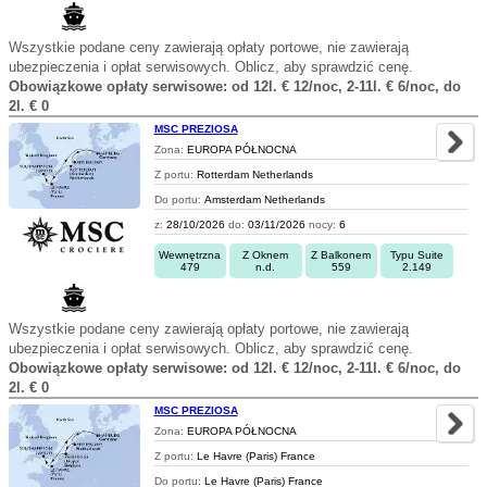
Wszystkie podane ceny zawierają opłaty portowe, nie zawierają
ubezpieczenia i opłat serwisowych. Oblicz, aby sprawdzić cenę.
Obowiązkowe opłaty serwisowe: od 12l. € 12/noc, 2-11l. € 6/noc, do
2l. € 0
MSC PREZIOSA
Zona:
EUROPA PÓŁNOCNA
Z portu:
Rotterdam Netherlands
Do portu:
Amsterdam Netherlands
z:
28/10/2026
do:
03/11/2026
nocy:
6
Wewnętrzna
Z Oknem
Z Balkonem
Typu Suite
479
n.d.
559
2.149
Wszystkie podane ceny zawierają opłaty portowe, nie zawierają
ubezpieczenia i opłat serwisowych. Oblicz, aby sprawdzić cenę.
Obowiązkowe opłaty serwisowe: od 12l. € 12/noc, 2-11l. € 6/noc, do
2l. € 0
MSC PREZIOSA
Zona:
EUROPA PÓŁNOCNA
Z portu:
Le Havre (Paris) France
Do portu:
Le Havre (Paris) France