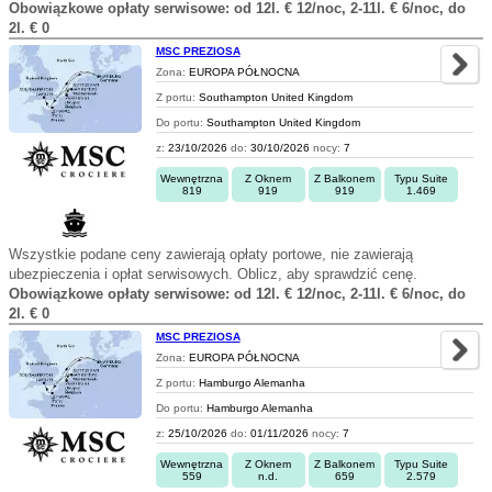
Obowiązkowe opłaty serwisowe: od 12l. € 12/noc, 2-11l. € 6/noc, do
2l. € 0
MSC PREZIOSA
Zona:
EUROPA PÓŁNOCNA
Z portu:
Southampton United Kingdom
Do portu:
Southampton United Kingdom
z:
23/10/2026
do:
30/10/2026
nocy:
7
Wewnętrzna
Z Oknem
Z Balkonem
Typu Suite
819
919
919
1.469
Wszystkie podane ceny zawierają opłaty portowe, nie zawierają
ubezpieczenia i opłat serwisowych. Oblicz, aby sprawdzić cenę.
Obowiązkowe opłaty serwisowe: od 12l. € 12/noc, 2-11l. € 6/noc, do
2l. € 0
MSC PREZIOSA
Zona:
EUROPA PÓŁNOCNA
Z portu:
Hamburgo Alemanha
Do portu:
Hamburgo Alemanha
z:
25/10/2026
do:
01/11/2026
nocy:
7
Wewnętrzna
Z Oknem
Z Balkonem
Typu Suite
559
n.d.
659
2.579