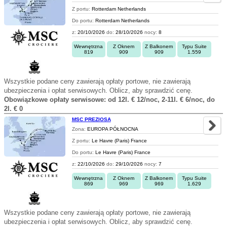
Z portu:
Rotterdam Netherlands
Do portu:
Rotterdam Netherlands
z:
20/10/2026
do:
28/10/2026
nocy:
8
Wewnętrzna
Z Oknem
Z Balkonem
Typu Suite
819
909
909
1.559
Wszystkie podane ceny zawierają opłaty portowe, nie zawierają
ubezpieczenia i opłat serwisowych. Oblicz, aby sprawdzić cenę.
Obowiązkowe opłaty serwisowe: od 12l. € 12/noc, 2-11l. € 6/noc, do
2l. € 0
MSC PREZIOSA
Zona:
EUROPA PÓŁNOCNA
Z portu:
Le Havre (Paris) France
Do portu:
Le Havre (Paris) France
z:
22/10/2026
do:
29/10/2026
nocy:
7
Wewnętrzna
Z Oknem
Z Balkonem
Typu Suite
869
969
969
1.629
Wszystkie podane ceny zawierają opłaty portowe, nie zawierają
ubezpieczenia i opłat serwisowych. Oblicz, aby sprawdzić cenę.