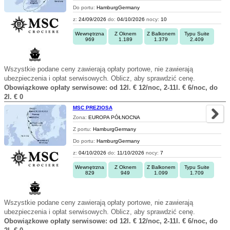
Do portu:
HamburgGermany
z:
24/09/2026
do:
04/10/2026
nocy:
10
Wewnętrzna
Z Oknem
Z Balkonem
Typu Suite
969
1.189
1.379
2.409
Wszystkie podane ceny zawierają opłaty portowe, nie zawierają
ubezpieczenia i opłat serwisowych. Oblicz, aby sprawdzić cenę.
Obowiązkowe opłaty serwisowe: od 12l. € 12/noc, 2-11l. € 6/noc, do
2l. € 0
MSC PREZIOSA
Zona:
EUROPA PÓŁNOCNA
Z portu:
HamburgGermany
Do portu:
HamburgGermany
z:
04/10/2026
do:
11/10/2026
nocy:
7
Wewnętrzna
Z Oknem
Z Balkonem
Typu Suite
829
949
1.099
1.709
Wszystkie podane ceny zawierają opłaty portowe, nie zawierają
ubezpieczenia i opłat serwisowych. Oblicz, aby sprawdzić cenę.
Obowiązkowe opłaty serwisowe: od 12l. € 12/noc, 2-11l. € 6/noc, do