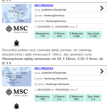
2l. € 0
MSC PREZIOSA
Zona:
EUROPA PÓŁNOCNA
Z portu:
HamburgGermany
Do portu:
HamburgGermany
z:
11/10/2026
do:
18/10/2026
nocy:
7
Wewnętrzna
Z Oknem
Z Balkonem
Typu Suite
779
979
1.099
1.709
Wszystkie podane ceny zawierają opłaty portowe, nie zawierają
ubezpieczenia i opłat serwisowych. Oblicz, aby sprawdzić cenę.
Obowiązkowe opłaty serwisowe: od 12l. € 12/noc, 2-11l. € 6/noc, do
2l. € 0
MSC PREZIOSA
Zona:
EUROPA PÓŁNOCNA
Z portu:
Hamburgo Alemanha
Do portu:
Hamburgo Alemanha
z:
18/10/2026
do:
25/10/2026
nocy:
7
Wewnętrzna
Z Oknem
Z Balkonem
Typu Suite
789
n.d.
889
n.d.