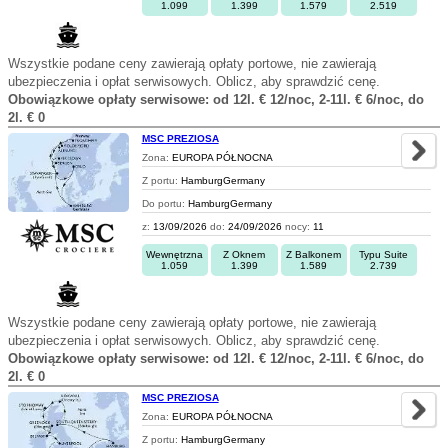
1.099
1.399
1.579
2.519
Wszystkie podane ceny zawierają opłaty portowe, nie zawierają
ubezpieczenia i opłat serwisowych. Oblicz, aby sprawdzić cenę.
Obowiązkowe opłaty serwisowe: od 12l. € 12/noc, 2-11l. € 6/noc, do
2l. € 0
MSC PREZIOSA
Zona:
EUROPA PÓŁNOCNA
Z portu:
HamburgGermany
Do portu:
HamburgGermany
z:
13/09/2026
do:
24/09/2026
nocy:
11
Wewnętrzna
Z Oknem
Z Balkonem
Typu Suite
1.059
1.399
1.589
2.739
Wszystkie podane ceny zawierają opłaty portowe, nie zawierają
ubezpieczenia i opłat serwisowych. Oblicz, aby sprawdzić cenę.
Obowiązkowe opłaty serwisowe: od 12l. € 12/noc, 2-11l. € 6/noc, do
2l. € 0
MSC PREZIOSA
Zona:
EUROPA PÓŁNOCNA
Z portu:
HamburgGermany