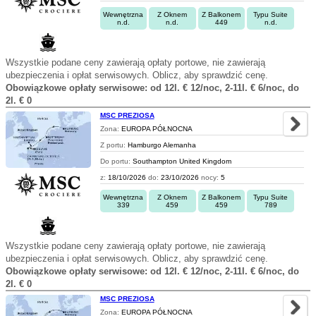
Wewnętrzna
Z Oknem
Z Balkonem
Typu Suite
n.d.
n.d.
449
n.d.
Wszystkie podane ceny zawierają opłaty portowe, nie zawierają
ubezpieczenia i opłat serwisowych. Oblicz, aby sprawdzić cenę.
Obowiązkowe opłaty serwisowe: od 12l. € 12/noc, 2-11l. € 6/noc, do
2l. € 0
MSC PREZIOSA
Zona:
EUROPA PÓŁNOCNA
Z portu:
Hamburgo Alemanha
Do portu:
Southampton United Kingdom
z:
18/10/2026
do:
23/10/2026
nocy:
5
Wewnętrzna
Z Oknem
Z Balkonem
Typu Suite
339
459
459
789
Wszystkie podane ceny zawierają opłaty portowe, nie zawierają
ubezpieczenia i opłat serwisowych. Oblicz, aby sprawdzić cenę.
Obowiązkowe opłaty serwisowe: od 12l. € 12/noc, 2-11l. € 6/noc, do
2l. € 0
MSC PREZIOSA
Zona:
EUROPA PÓŁNOCNA