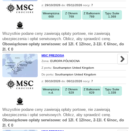
z:
29/10/2026
do:
05/11/2026
nocy:
7
Wewnętrzna
Z Oknem
Z Balkonem
Typu Suite
669
769
769
1.369
Wszystkie podane ceny zawierają opłaty portowe, nie zawierają
ubezpieczenia i opłat serwisowych. Oblicz, aby sprawdzić cenę.
Obowiązkowe opłaty serwisowe: od 12l. € 12/noc, 2-11l. € 6/noc, do
2l. € 0
MSC PREZIOSA
Zona:
EUROPA PÓŁNOCNA
Z portu:
Southampton United Kingdom
Do portu:
Southampton United Kingdom
z:
30/10/2026
do:
06/11/2026
nocy:
7
Wewnętrzna
Z Oknem
Z Balkonem
Typu Suite
n.d.
629
629
1.339
Wszystkie podane ceny zawierają opłaty portowe, nie zawierają
ubezpieczenia i opłat serwisowych. Oblicz, aby sprawdzić cenę.
Obowiązkowe opłaty serwisowe: od 12l. € 12/noc, 2-11l. € 6/noc, do
2l. € 0