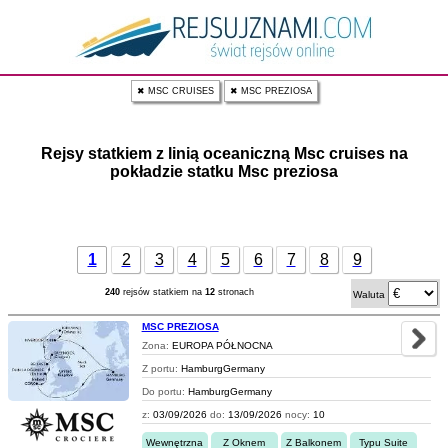
✖ MSC CRUISES
✖ MSC PREZIOSA
Rejsy statkiem z linią oceaniczną Msc cruises na
pokładzie statku Msc preziosa
1
2
3
4
5
6
7
8
9
240
rejsów statkiem na
12
stronach
Waluta
MSC PREZIOSA
Zona:
EUROPA PÓŁNOCNA
Z portu:
HamburgGermany
Do portu:
HamburgGermany
z:
03/09/2026
do:
13/09/2026
nocy:
10
Wewnętrzna
Z Oknem
Z Balkonem
Typu Suite