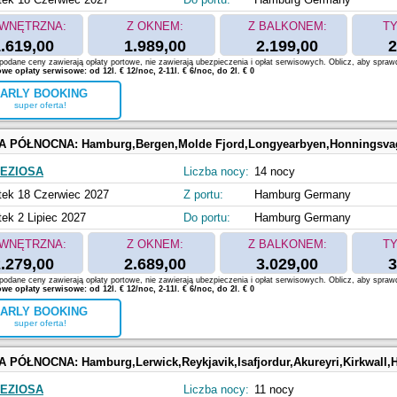
WNĘTRZNA:
Z OKNEM:
Z BALKONEM:
TY
.619,00
1.989,00
2.199,00
2
odane ceny zawierają opłaty portowe, nie zawierają ubezpieczenia i opłat serwisowych. Oblicz, aby spraw
e opłaty serwisowe: od 12l. € 12/noc, 2-11l. € 6/noc, do 2l. € 0
ARLY BOOKING
super oferta!
A PÓŁNOCNA:
Hamburg,Bergen,Molde Fjord,Longyearbyen,Honningsvag,Tromso,Leknes,Sta
EZIOSA
Liczba nocy:
14 nocy
tek 18 Czerwiec 2027
Z portu:
Hamburg Germany
tek 2 Lipiec 2027
Do portu:
Hamburg Germany
WNĘTRZNA:
Z OKNEM:
Z BALKONEM:
TY
.279,00
2.689,00
3.029,00
3
odane ceny zawierają opłaty portowe, nie zawierają ubezpieczenia i opłat serwisowych. Oblicz, aby spraw
e opłaty serwisowe: od 12l. € 12/noc, 2-11l. € 6/noc, do 2l. € 0
ARLY BOOKING
super oferta!
A PÓŁNOCNA:
Hamburg,Lerwick,Reykjavik,Isafjordur,Akureyri,Kirkwall
EZIOSA
Liczba nocy:
11 nocy