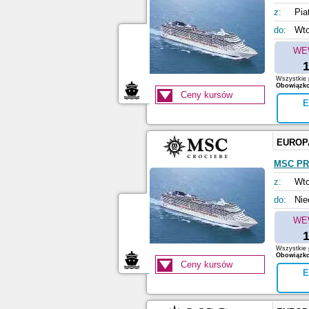
z:
Pia
do:
Wto
WE
1
Wszystkie p
Obowiązkow
Ceny kursów
E
EUROP
MSC PR
z:
Wto
do:
Nie
WE
1
Wszystkie p
Obowiązkow
Ceny kursów
E