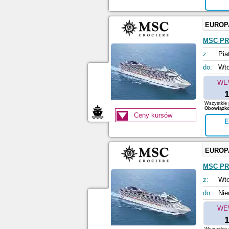
EUROP
MSC PR
z:
Pia
do:
Wto
WE
1
Wszystkie p
Obowiązkow
Ceny kursów
E
EUROP
MSC PR
z:
Wto
do:
Nie
WE
1