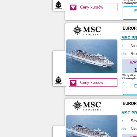
Wszystkie p
Obowiązkow
Ceny kursów
E
EUROP
MSC PR
z:
Nie
do:
Sro
WE
1
Wszystkie p
Obowiązkow
Ceny kursów
E
EUROP
MSC PR
z:
Sro
do:
Nie