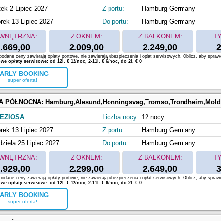
tek 2 Lipiec 2027
Z portu:
Hamburg Germany
rek 13 Lipiec 2027
Do portu:
Hamburg Germany
WNĘTRZNA:
Z OKNEM:
Z BALKONEM:
TY
.669,00
2.009,00
2.249,00
2
odane ceny zawierają opłaty portowe, nie zawierają ubezpieczenia i opłat serwisowych. Oblicz, aby spraw
e opłaty serwisowe: od 12l. € 12/noc, 2-11l. € 6/noc, do 2l. € 0
ARLY BOOKING
super oferta!
A PÓŁNOCNA:
Hamburg,Alesund,Honningsvag,Tromso,Trondheim,Molde Fjord,Bergen,Kristi
EZIOSA
Liczba nocy:
12 nocy
rek 13 Lipiec 2027
Z portu:
Hamburg Germany
dziela 25 Lipiec 2027
Do portu:
Hamburg Germany
WNĘTRZNA:
Z OKNEM:
Z BALKONEM:
TY
.929,00
2.299,00
2.649,00
3
odane ceny zawierają opłaty portowe, nie zawierają ubezpieczenia i opłat serwisowych. Oblicz, aby spraw
e opłaty serwisowe: od 12l. € 12/noc, 2-11l. € 6/noc, do 2l. € 0
ARLY BOOKING
super oferta!