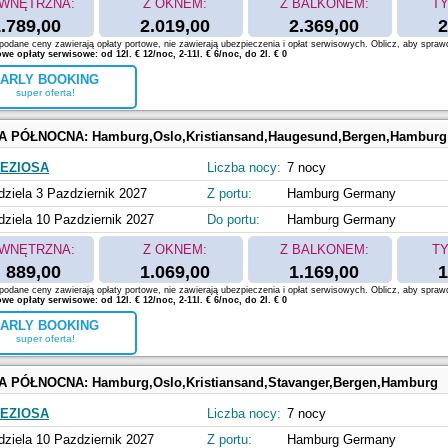
WNĘTRZNA:
Z OKNEM:
Z BALKONEM:
TY
.789,00
2.019,00
2.369,00
2
odane ceny zawierają opłaty portowe, nie zawierają ubezpieczenia i opłat serwisowych. Oblicz, aby spraw
e opłaty serwisowe: od 12l. € 12/noc, 2-11l. € 6/noc, do 2l. € 0
ARLY BOOKING
super oferta!
A PÓŁNOCNA:
Hamburg,Oslo,Kristiansand,Haugesund,Bergen,Hamburg
EZIOSA
Liczba nocy:
7 nocy
dziela 3 Pazdziernik 2027
Z portu:
Hamburg Germany
dziela 10 Pazdziernik 2027
Do portu:
Hamburg Germany
WNĘTRZNA:
Z OKNEM:
Z BALKONEM:
TY
889,00
1.069,00
1.169,00
1
odane ceny zawierają opłaty portowe, nie zawierają ubezpieczenia i opłat serwisowych. Oblicz, aby spraw
e opłaty serwisowe: od 12l. € 12/noc, 2-11l. € 6/noc, do 2l. € 0
ARLY BOOKING
super oferta!
A PÓŁNOCNA:
Hamburg,Oslo,Kristiansand,Stavanger,Bergen,Hamburg
EZIOSA
Liczba nocy:
7 nocy
dziela 10 Pazdziernik 2027
Z portu:
Hamburg Germany