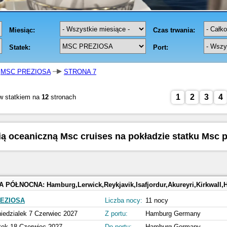
MSC PREZIOSA
STRONA 7
1
2
3
4
w statkiem na
12
stronach
nią oceaniczną Msc cruises na pokładzie statku Msc
A PÓŁNOCNA:
Hamburg,Lerwick,Reykjavik,Isafjordur,Akureyri,Kirkwall
EZIOSA
Liczba nocy:
11 nocy
iedzialek 7 Czerwiec 2027
Z portu:
Hamburg Germany
tek 18 Czerwiec 2027
Do portu:
Hamburg Germany