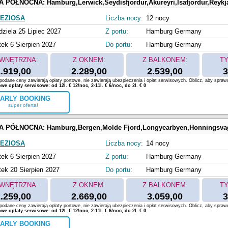
A PÓŁNOCNA:
Hamburg,Lerwick,Seydisfjordur,Akureyri,Isafjordur,Reykjavik,Invergordon,South Quee
EZIOSA
Liczba nocy:
12 nocy
dziela 25 Lipiec 2027
Z portu:
Hamburg Germany
tek 6 Sierpien 2027
Do portu:
Hamburg Germany
WNĘTRZNA:
Z OKNEM:
Z BALKONEM:
TY
.919,00
2.289,00
2.539,00
3
odane ceny zawierają opłaty portowe, nie zawierają ubezpieczenia i opłat serwisowych. Oblicz, aby spraw
e opłaty serwisowe: od 12l. € 12/noc, 2-11l. € 6/noc, do 2l. € 0
ARLY BOOKING
super oferta!
A PÓŁNOCNA:
Hamburg,Bergen,Molde Fjord,Longyearbyen,Honningsvag,Tromso,Leknes,Hau
EZIOSA
Liczba nocy:
14 nocy
tek 6 Sierpien 2027
Z portu:
Hamburg Germany
tek 20 Sierpien 2027
Do portu:
Hamburg Germany
WNĘTRZNA:
Z OKNEM:
Z BALKONEM:
TY
.259,00
2.669,00
3.059,00
3
odane ceny zawierają opłaty portowe, nie zawierają ubezpieczenia i opłat serwisowych. Oblicz, aby spraw
e opłaty serwisowe: od 12l. € 12/noc, 2-11l. € 6/noc, do 2l. € 0
ARLY BOOKING