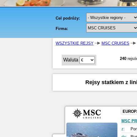
WSZYSTKIE REJSY
MSC CRUISES
240
rejsó
Waluta
Rejsy statkiem z li
EUROP
MSC PR
z:
Pon
do:
Pia