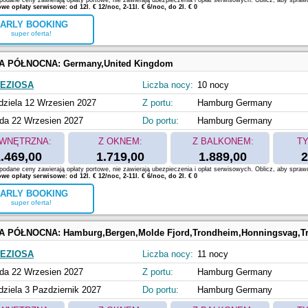
odane ceny zawierają opłaty portowe, nie zawierają ubezpieczenia i opłat serwisowych. Oblicz, aby spraw
e opłaty serwisowe: od 12l. € 12/noc, 2-11l. € 6/noc, do 2l. € 0
ARLY BOOKING
super oferta!
A PÓŁNOCNA:
Germany,United Kingdom
EZIOSA
Liczba nocy:
10 nocy
dziela 12 Wrzesien 2027
Z portu:
Hamburg Germany
da 22 Wrzesien 2027
Do portu:
Hamburg Germany
WNĘTRZNA:
Z OKNEM:
Z BALKONEM:
TY
.469,00
1.719,00
1.889,00
2
odane ceny zawierają opłaty portowe, nie zawierają ubezpieczenia i opłat serwisowych. Oblicz, aby spraw
e opłaty serwisowe: od 12l. € 12/noc, 2-11l. € 6/noc, do 2l. € 0
ARLY BOOKING
super oferta!
A PÓŁNOCNA:
Hamburg,Bergen,Molde Fjord,Trondheim,Honningsvag,Tromso,Ale
EZIOSA
Liczba nocy:
11 nocy
da 22 Wrzesien 2027
Z portu:
Hamburg Germany
dziela 3 Pazdziernik 2027
Do portu:
Hamburg Germany