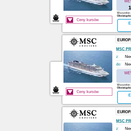
WE
1
Wszystkie p
Obowiązkow
Ceny kursów
E
EUROP
MSC PR
z:
Nie
do:
Nie
WE
Wszystkie p
Obowiązkow
Ceny kursów
E
EUROP
MSC PR
z:
Nie