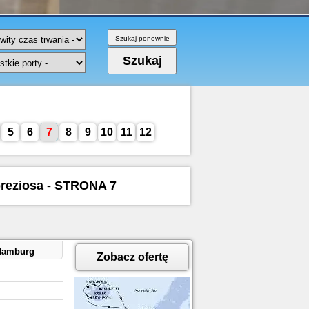
5
6
7
8
9
10
11
12
 preziosa - STRONA 7
,Hamburg
Zobacz ofertę