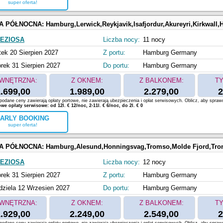
super oferta!
A PÓŁNOCNA:
Hamburg,Lerwick,Reykjavik,Isafjordur,Akureyri,Kirkwall
EZIOSA
Liczba nocy:
11 nocy
tek 20 Sierpien 2027
Z portu:
Hamburg Germany
rek 31 Sierpien 2027
Do portu:
Hamburg Germany
WNĘTRZNA:
Z OKNEM:
Z BALKONEM:
TY
.699,00
1.989,00
2.279,00
2
odane ceny zawierają opłaty portowe, nie zawierają ubezpieczenia i opłat serwisowych. Oblicz, aby spraw
e opłaty serwisowe: od 12l. € 12/noc, 2-11l. € 6/noc, do 2l. € 0
ARLY BOOKING
super oferta!
A PÓŁNOCNA:
Hamburg,Alesund,Honningsvag,Tromso,Molde Fjord,Trondheim,Bergen,Kristi
EZIOSA
Liczba nocy:
12 nocy
rek 31 Sierpien 2027
Z portu:
Hamburg Germany
dziela 12 Wrzesien 2027
Do portu:
Hamburg Germany
WNĘTRZNA:
Z OKNEM:
Z BALKONEM:
TY
.929,00
2.249,00
2.549,00
2