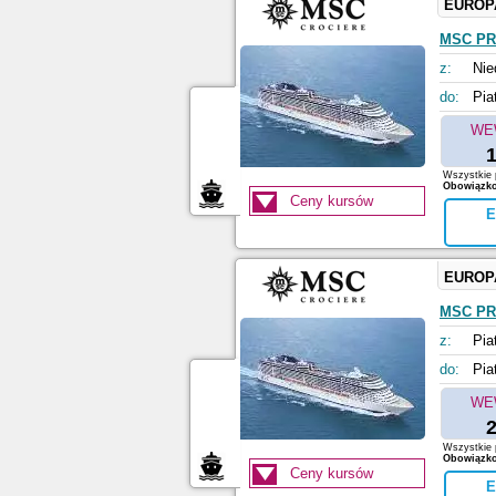
EUROP
MSC PR
z:
Nie
do:
Pia
WE
1
Wszystkie p
Obowiązkow
Ceny kursów
E
EUROP
MSC PR
z:
Pia
do:
Pia
WE
2
Wszystkie p
Obowiązkow
Ceny kursów
E