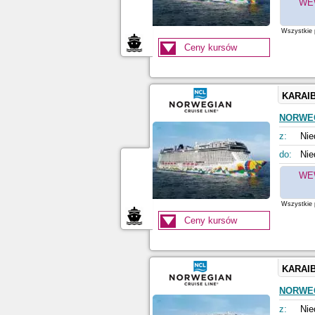
WE
Wszystkie p
Ceny kursów
KARAI
NORWE
z:
Nie
do:
Nie
WE
Wszystkie p
Ceny kursów
KARAI
NORWE
z:
Nie