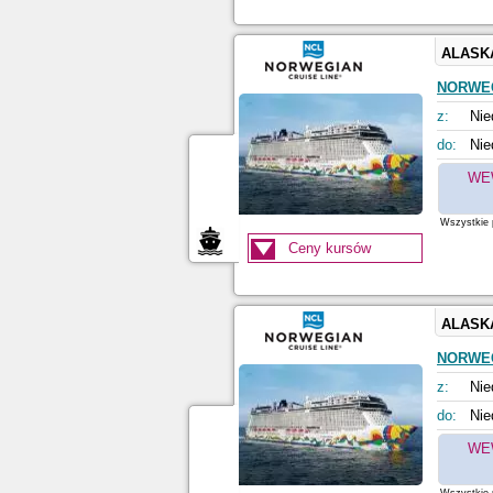
ALASK
NORWE
z:
Nie
do:
Nie
WE
Wszystkie p
Ceny kursów
ALASK
NORWE
z:
Nie
do:
Nie
WE