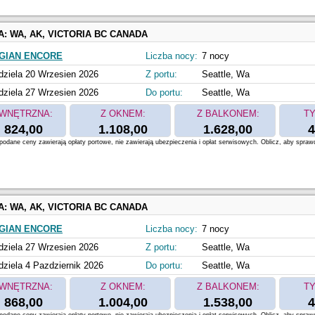
A:
WA, AK, VICTORIA BC CANADA
GIAN ENCORE
Liczba nocy:
7 nocy
dziela 20 Wrzesien 2026
Z portu:
Seattle, Wa
dziela 27 Wrzesien 2026
Do portu:
Seattle, Wa
WNĘTRZNA:
Z OKNEM:
Z BALKONEM:
TY
824,00
1.108,00
1.628,00
4
odane ceny zawierają opłaty portowe, nie zawierają ubezpieczenia i opłat serwisowych. Oblicz, aby spraw
A:
WA, AK, VICTORIA BC CANADA
GIAN ENCORE
Liczba nocy:
7 nocy
dziela 27 Wrzesien 2026
Z portu:
Seattle, Wa
dziela 4 Pazdziernik 2026
Do portu:
Seattle, Wa
WNĘTRZNA:
Z OKNEM:
Z BALKONEM:
TY
868,00
1.004,00
1.538,00
4