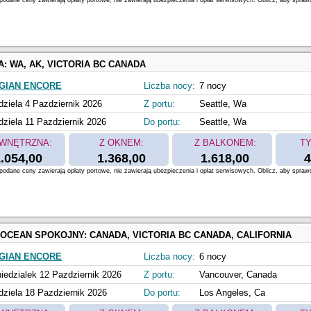
odane ceny zawierają opłaty portowe, nie zawierają ubezpieczenia i opłat serwisowych. Oblicz, aby spraw
A:
WA, AK, VICTORIA BC CANADA
GIAN ENCORE
Liczba nocy:
7 nocy
dziela 4 Pazdziernik 2026
Z portu:
Seattle, Wa
dziela 11 Pazdziernik 2026
Do portu:
Seattle, Wa
WNĘTRZNA:
Z OKNEM:
Z BALKONEM:
TY
.054,00
1.368,00
1.618,00
4
odane ceny zawierają opłaty portowe, nie zawierają ubezpieczenia i opłat serwisowych. Oblicz, aby spraw
 OCEAN SPOKOJNY:
CANADA, VICTORIA BC CANADA, CALIFORNIA
GIAN ENCORE
Liczba nocy:
6 nocy
iedzialek 12 Pazdziernik 2026
Z portu:
Vancouver, Canada
dziela 18 Pazdziernik 2026
Do portu:
Los Angeles, Ca