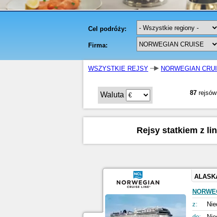
WSZYSTKIE REJSY
NORWEGIAN CRU
87
rejsów
Waluta
Rejsy statkiem z l
ALASK
NORWE
z:
Nie
do:
Nie