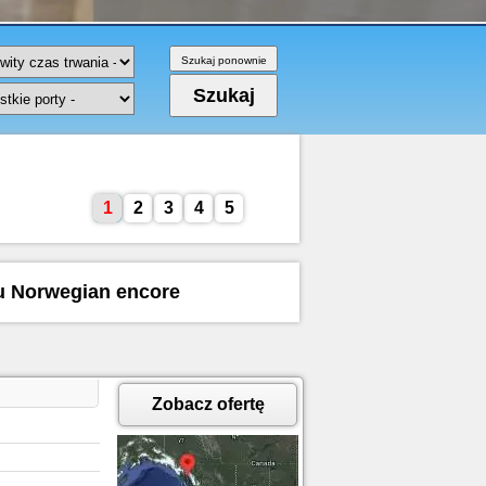
1
2
3
4
5
ku Norwegian encore
Zobacz ofertę