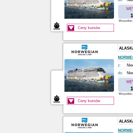
WE
1
Wszystkie p
Ceny kursów
ALASK
NORWE
z:
Nie
do:
Nie
WE
1
Wszystkie p
Ceny kursów
ALASK
NORWE