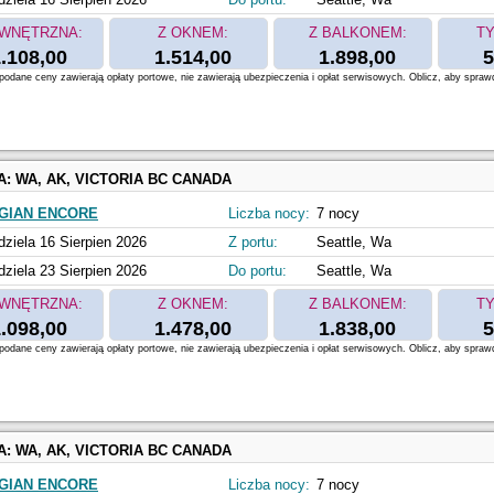
WNĘTRZNA:
Z OKNEM:
Z BALKONEM:
TY
.108,00
1.514,00
1.898,00
5
odane ceny zawierają opłaty portowe, nie zawierają ubezpieczenia i opłat serwisowych. Oblicz, aby spraw
A:
WA, AK, VICTORIA BC CANADA
GIAN ENCORE
Liczba nocy:
7 nocy
dziela 16 Sierpien 2026
Z portu:
Seattle, Wa
dziela 23 Sierpien 2026
Do portu:
Seattle, Wa
WNĘTRZNA:
Z OKNEM:
Z BALKONEM:
TY
.098,00
1.478,00
1.838,00
5
odane ceny zawierają opłaty portowe, nie zawierają ubezpieczenia i opłat serwisowych. Oblicz, aby spraw
A:
WA, AK, VICTORIA BC CANADA
GIAN ENCORE
Liczba nocy:
7 nocy