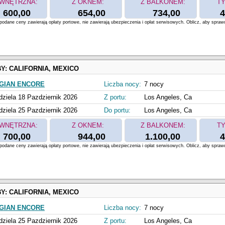
WNĘTRZNA:
Z OKNEM:
Z BALKONEM:
TY
600,00
654,00
734,00
4
odane ceny zawierają opłaty portowe, nie zawierają ubezpieczenia i opłat serwisowych. Oblicz, aby spraw
BY:
CALIFORNIA, MEXICO
GIAN ENCORE
Liczba nocy:
7 nocy
dziela 18 Pazdziernik 2026
Z portu:
Los Angeles, Ca
dziela 25 Pazdziernik 2026
Do portu:
Los Angeles, Ca
WNĘTRZNA:
Z OKNEM:
Z BALKONEM:
TY
700,00
944,00
1.100,00
4
odane ceny zawierają opłaty portowe, nie zawierają ubezpieczenia i opłat serwisowych. Oblicz, aby spraw
BY:
CALIFORNIA, MEXICO
GIAN ENCORE
Liczba nocy:
7 nocy
dziela 25 Pazdziernik 2026
Z portu:
Los Angeles, Ca