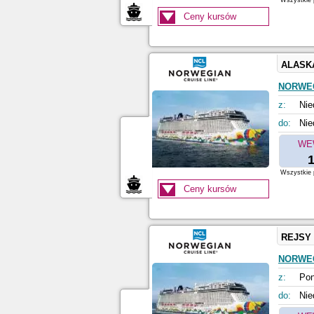
Wszystkie p
Ceny kursów
ALASK
NORWE
z:
Nie
do:
Nie
WE
1
Wszystkie p
Ceny kursów
REJSY
NORWE
z:
Pon
do:
Nie