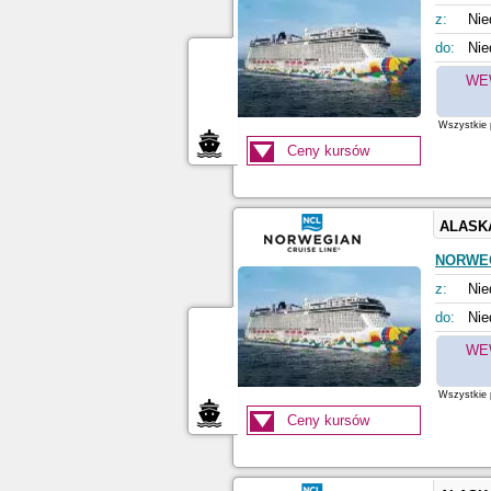
z:
Nie
do:
Nie
WE
Wszystkie p
Ceny kursów
ALASK
NORWE
z:
Nie
do:
Nie
WE
Wszystkie p
Ceny kursów