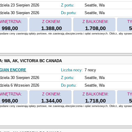
dziela 23 Sierpien 2026
Z portu:
Seattle, Wa
dziela 30 Sierpien 2026
Do portu:
Seattle, Wa
WNĘTRZNA:
Z OKNEM:
Z BALKONEM:
TY
998,00
1.388,00
1.708,00
5
odane ceny zawierają opłaty portowe, nie zawierają ubezpieczenia i opłat serwisowych. Oblicz, aby spraw
A:
WA, AK, VICTORIA BC CANADA
GIAN ENCORE
Liczba nocy:
7 nocy
dziela 30 Sierpien 2026
Z portu:
Seattle, Wa
dziela 6 Wrzesien 2026
Do portu:
Seattle, Wa
WNĘTRZNA:
Z OKNEM:
Z BALKONEM:
TY
998,00
1.344,00
1.718,00
5
odane ceny zawierają opłaty portowe, nie zawierają ubezpieczenia i opłat serwisowych. Oblicz, aby spraw