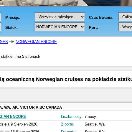
ISES
NORWEGIAN ENCORE
 statkiem na
5
stronach
inią oceaniczną Norwegian cruises na pokładzie stat
A:
WA, AK, VICTORIA BC CANADA
GIAN ENCORE
Liczba nocy:
7 nocy
dziela 9 Sierpien 2026
Z portu:
Seattle, Wa
dziela 16 Sierpien 2026
Do portu:
Seattle, Wa