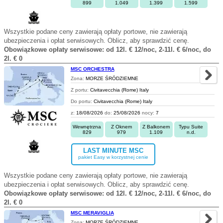
899
1.049
1.399
1.599
Wszystkie podane ceny zawierają opłaty portowe, nie zawierają
ubezpieczenia i opłat serwisowych. Oblicz, aby sprawdzić cenę.
Obowiązkowe opłaty serwisowe: od 12l. € 12/noc, 2-11l. € 6/noc, do
2l. € 0
MSC ORCHESTRA
Zona:
MORZE ŚRÓDZIEMNE
Z portu:
Civitavecchia (Rome) Italy
Do portu:
Civitavecchia (Rome) Italy
z:
18/08/2026
do:
25/08/2026
nocy:
7
Wewnętrzna
Z Oknem
Z Balkonem
Typu Suite
829
979
1.109
n.d.
LAST MINUTE MSC
pakiet Easy w korzystnej cenie
Wszystkie podane ceny zawierają opłaty portowe, nie zawierają
ubezpieczenia i opłat serwisowych. Oblicz, aby sprawdzić cenę.
Obowiązkowe opłaty serwisowe: od 12l. € 12/noc, 2-11l. € 6/noc, do
2l. € 0
MSC MERAVIGLIA
Zona:
MORZE ŚRÓDZIEMNE