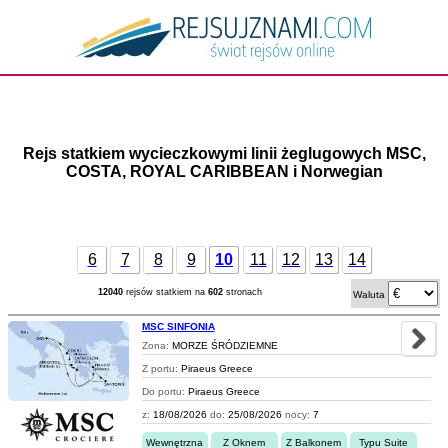
Rejs statkiem wycieczkowymi linii żeglugowych MSC,
COSTA, ROYAL CARIBBEAN i Norwegian
6
7
8
9
10
11
12
13
14
12040
rejsów statkiem na
602
stronach
Waluta
MSC SINFONIA
Zona:
MORZE ŚRÓDZIEMNE
Z portu:
Piraeus Greece
Do portu:
Piraeus Greece
z:
18/08/2026
do:
25/08/2026
nocy:
7
Wewnętrzna
Z Oknem
Z Balkonem
Typu Suite