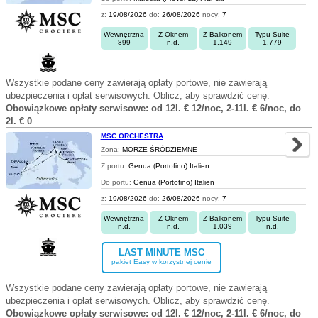
z:
19/08/2026
do:
26/08/2026
nocy:
7
Wewnętrzna
Z Oknem
Z Balkonem
Typu Suite
899
n.d.
1.149
1.779
Wszystkie podane ceny zawierają opłaty portowe, nie zawierają
ubezpieczenia i opłat serwisowych. Oblicz, aby sprawdzić cenę.
Obowiązkowe opłaty serwisowe: od 12l. € 12/noc, 2-11l. € 6/noc, do
2l. € 0
MSC ORCHESTRA
Zona:
MORZE ŚRÓDZIEMNE
Z portu:
Genua (Portofino) Italien
Do portu:
Genua (Portofino) Italien
z:
19/08/2026
do:
26/08/2026
nocy:
7
Wewnętrzna
Z Oknem
Z Balkonem
Typu Suite
n.d.
n.d.
1.039
n.d.
LAST MINUTE MSC
pakiet Easy w korzystnej cenie
Wszystkie podane ceny zawierają opłaty portowe, nie zawierają
ubezpieczenia i opłat serwisowych. Oblicz, aby sprawdzić cenę.
Obowiązkowe opłaty serwisowe: od 12l. € 12/noc, 2-11l. € 6/noc, do