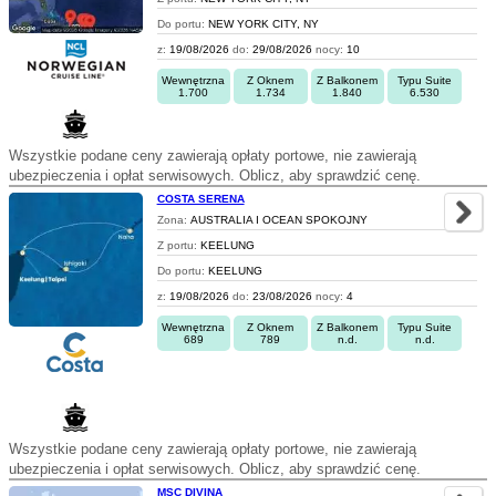
Do portu:
NEW YORK CITY, NY
z:
19/08/2026
do:
29/08/2026
nocy:
10
Wewnętrzna
Z Oknem
Z Balkonem
Typu Suite
1.700
1.734
1.840
6.530
Wszystkie podane ceny zawierają opłaty portowe, nie zawierają
ubezpieczenia i opłat serwisowych. Oblicz, aby sprawdzić cenę.
COSTA SERENA
Zona:
AUSTRALIA I OCEAN SPOKOJNY
Z portu:
KEELUNG
Do portu:
KEELUNG
z:
19/08/2026
do:
23/08/2026
nocy:
4
Wewnętrzna
Z Oknem
Z Balkonem
Typu Suite
689
789
n.d.
n.d.
Wszystkie podane ceny zawierają opłaty portowe, nie zawierają
ubezpieczenia i opłat serwisowych. Oblicz, aby sprawdzić cenę.
MSC DIVINA