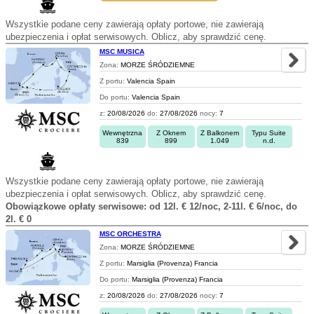
Wszystkie podane ceny zawierają opłaty portowe, nie zawierają
ubezpieczenia i opłat serwisowych. Oblicz, aby sprawdzić cenę.
MSC MUSICA
Zona:
MORZE ŚRÓDZIEMNE
Z portu:
Valencia Spain
Do portu:
Valencia Spain
z:
20/08/2026
do:
27/08/2026
nocy:
7
Wewnętrzna
Z Oknem
Z Balkonem
Typu Suite
839
899
1.049
n.d.
Wszystkie podane ceny zawierają opłaty portowe, nie zawierają
ubezpieczenia i opłat serwisowych. Oblicz, aby sprawdzić cenę.
Obowiązkowe opłaty serwisowe: od 12l. € 12/noc, 2-11l. € 6/noc, do
2l. € 0
MSC ORCHESTRA
Zona:
MORZE ŚRÓDZIEMNE
Z portu:
Marsiglia (Provenza) Francia
Do portu:
Marsiglia (Provenza) Francia
z:
20/08/2026
do:
27/08/2026
nocy:
7