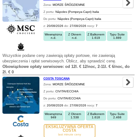
Zona:
MORZE ŚRÓDZIEMNE
Z portu:
Nápoles (Pompeya-Capri) Italia
Do portu:
Nápoles (Pompeya-Capri) Italia
z:
20/08/2026
do:
27/08/2026
nocy:
7
Wewnętrzna
Z Oknem
Z Balkonem
Typu Suite
n.d.
n.d.
1.619
1.889
Wszystkie podane ceny zawierają opłaty portowe, nie zawierają
ubezpieczenia i opłat serwisowych. Oblicz, aby sprawdzić cenę.
Obowiązkowe opłaty serwisowe: od 12l. € 12/noc, 2-11l. € 6/noc, do
2l. € 0
COSTA TOSCANA
Zona:
MORZE ŚRÓDZIEMNE
Z portu:
CIVITAVECCHIA
Do portu:
CIVITAVECCHIA
z:
20/08/2026
do:
27/08/2026
nocy:
7
Wewnętrzna
Z Oknem
Z Balkonem
Typu Suite
949
1.538
1.618
2.468
EKSKLUZYWNA OFERTA
COSTA
last minute ceny