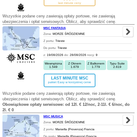
last minute ceny
Wszystkie podane ceny zawierają opłaty portowe, nie zawierają
ubezpieczenia i opłat serwisowych. Oblicz, aby sprawdzić cenę.
MSC FANTASIA
Zona:
MORZE ŚRÓDZIEMNE
Z portu:
Trieste
Do portu:
Trieste
z:
19/08/2026
do:
28/08/2026
nocy:
9
Wewnętrzna
Z Oknem
Z Balkonem
Typu Suite
1.549
1.679
1.779
2.619
LAST MINUTE MSC
pakiet Easy w korzystnej cenie
Wszystkie podane ceny zawierają opłaty portowe, nie zawierają
ubezpieczenia i opłat serwisowych. Oblicz, aby sprawdzić cenę.
Obowiązkowe opłaty serwisowe: od 12l. € 12/noc, 2-11l. € 6/noc, do
2l. € 0
MSC MUSICA
Zona:
MORZE ŚRÓDZIEMNE
Z portu:
Marsella (Provenza) Francia
Do portu:
Marsella (Provenza) Francia