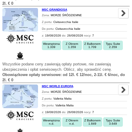
2l. € 0
MSC GRANDIOSA
Zona:
MORZE ŚRÓDZIEMNE
Z portu:
Civitavecchia Italie
Do portu:
Civitavecchia Italie
z:
19/08/2026
do:
26/08/2026
nocy:
7
Wewnętrzna
Z Oknem
Z Balkonem
Typu Suite
1.339
1.359
1.709
2.359
Wszystkie podane ceny zawierają opłaty portowe, nie zawierają
ubezpieczenia i opłat serwisowych. Oblicz, aby sprawdzić cenę.
Obowiązkowe opłaty serwisowe: od 12l. € 12/noc, 2-11l. € 6/noc, do
2l. € 0
MSC WORLD EUROPA
Zona:
MORZE ŚRÓDZIEMNE
Z portu:
Valletta Malta
Do portu:
Valletta Malta
z:
19/08/2026
do:
26/08/2026
nocy:
7
Wewnętrzna
Z Oknem
Z Balkonem
Typu Suite
n.d.
n.d.
1.849
3.649