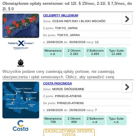
Obowiązkowe opłaty serwisowe: od 12l. $ 15/noc, 2-11l. $ 7,5/noc, do
2l. $ 0
CELEBRITY MILLENIUM
Zona:
OCEAN INDYJSKI I BLISKI WSCHÓD
Z portu:
TOKYO, JAPAN
Do portu:
TOKYO, JAPAN
z:
18/08/2026
do:
30/08/2026
nocy:
12
Wewnętrzna
Z Oknem
Z Balkonem
Typu Suite
n.d.
3.382
3.895
12.488
Wszystkie podane ceny zawierają opłaty portowe, nie zawierają
ubezpieczenia i opłat serwisowych. Oblicz, aby sprawdzić cenę.
COSTA FASCINOSA
Zona:
MORZE ŚRÓDZIEMNE
Z portu:
PIRAEUS-ATHENS
Do portu:
PIRAEUS-ATHENS
z:
19/08/2026
do:
26/08/2026
nocy:
7
Wewnętrzna
Z Oknem
Z Balkonem
Typu Suite
799
899
n.d.
n.d.
EKSKLUZYWNA OFERTA
COSTA