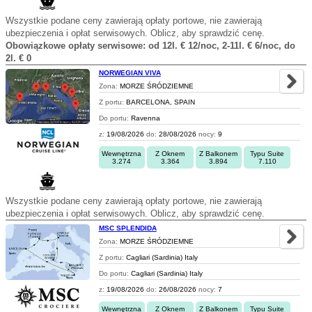
Wszystkie podane ceny zawierają opłaty portowe, nie zawierają
ubezpieczenia i opłat serwisowych. Oblicz, aby sprawdzić cenę.
Obowiązkowe opłaty serwisowe: od 12l. € 12/noc, 2-11l. € 6/noc, do
2l. € 0
NORWEGIAN VIVA
Zona:
MORZE ŚRÓDZIEMNE
Z portu:
BARCELONA, SPAIN
Do portu:
Ravenna
z:
19/08/2026
do:
28/08/2026
nocy:
9
Wewnętrzna
Z Oknem
Z Balkonem
Typu Suite
3.274
3.364
3.894
7.110
Wszystkie podane ceny zawierają opłaty portowe, nie zawierają
ubezpieczenia i opłat serwisowych. Oblicz, aby sprawdzić cenę.
MSC SPLENDIDA
Zona:
MORZE ŚRÓDZIEMNE
Z portu:
Cagliari (Sardinia) Italy
Do portu:
Cagliari (Sardinia) Italy
z:
19/08/2026
do:
26/08/2026
nocy:
7
Wewnętrzna
Z Oknem
Z Balkonem
Typu Suite