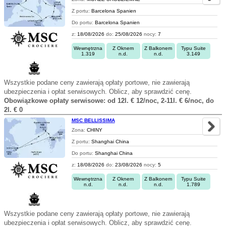
Z portu:
Barcelona Spanien
Do portu:
Barcelona Spanien
z:
18/08/2026
do:
25/08/2026
nocy:
7
Wewnętrzna
Z Oknem
Z Balkonem
Typu Suite
1.319
n.d.
n.d.
3.149
Wszystkie podane ceny zawierają opłaty portowe, nie zawierają
ubezpieczenia i opłat serwisowych. Oblicz, aby sprawdzić cenę.
Obowiązkowe opłaty serwisowe: od 12l. € 12/noc, 2-11l. € 6/noc, do
2l. € 0
MSC BELLISSIMA
Zona:
CHINY
Z portu:
Shanghai China
Do portu:
Shanghai China
z:
18/08/2026
do:
23/08/2026
nocy:
5
Wewnętrzna
Z Oknem
Z Balkonem
Typu Suite
n.d.
n.d.
n.d.
1.789
Wszystkie podane ceny zawierają opłaty portowe, nie zawierają
ubezpieczenia i opłat serwisowych. Oblicz, aby sprawdzić cenę.