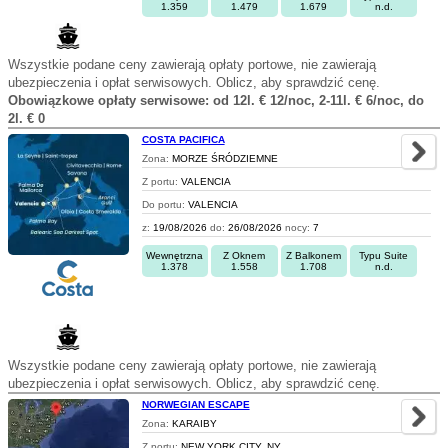
1.359
1.479
1.679
n.d.
Wszystkie podane ceny zawierają opłaty portowe, nie zawierają
ubezpieczenia i opłat serwisowych. Oblicz, aby sprawdzić cenę.
Obowiązkowe opłaty serwisowe: od 12l. € 12/noc, 2-11l. € 6/noc, do
2l. € 0
COSTA PACIFICA
Zona:
MORZE ŚRÓDZIEMNE
Z portu:
VALENCIA
Do portu:
VALENCIA
z:
19/08/2026
do:
26/08/2026
nocy:
7
Wewnętrzna
Z Oknem
Z Balkonem
Typu Suite
1.378
1.558
1.708
n.d.
Wszystkie podane ceny zawierają opłaty portowe, nie zawierają
ubezpieczenia i opłat serwisowych. Oblicz, aby sprawdzić cenę.
NORWEGIAN ESCAPE
Zona:
KARAIBY
Z portu:
NEW YORK CITY, NY