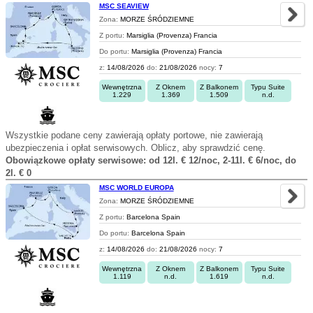
MSC SEAVIEW
Zona:
MORZE ŚRÓDZIEMNE
Z portu:
Marsiglia (Provenza) Francia
Do portu:
Marsiglia (Provenza) Francia
z:
14/08/2026
do:
21/08/2026
nocy:
7
Wewnętrzna
Z Oknem
Z Balkonem
Typu Suite
1.229
1.369
1.509
n.d.
Wszystkie podane ceny zawierają opłaty portowe, nie zawierają
ubezpieczenia i opłat serwisowych. Oblicz, aby sprawdzić cenę.
Obowiązkowe opłaty serwisowe: od 12l. € 12/noc, 2-11l. € 6/noc, do
2l. € 0
MSC WORLD EUROPA
Zona:
MORZE ŚRÓDZIEMNE
Z portu:
Barcelona Spain
Do portu:
Barcelona Spain
z:
14/08/2026
do:
21/08/2026
nocy:
7
Wewnętrzna
Z Oknem
Z Balkonem
Typu Suite
1.119
n.d.
1.619
n.d.