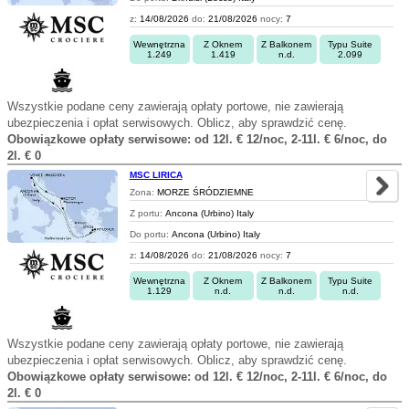
z:
14/08/2026
do:
21/08/2026
nocy:
7
Wewnętrzna
Z Oknem
Z Balkonem
Typu Suite
1.249
1.419
n.d.
2.099
Wszystkie podane ceny zawierają opłaty portowe, nie zawierają
ubezpieczenia i opłat serwisowych. Oblicz, aby sprawdzić cenę.
Obowiązkowe opłaty serwisowe: od 12l. € 12/noc, 2-11l. € 6/noc, do
2l. € 0
MSC LIRICA
Zona:
MORZE ŚRÓDZIEMNE
Z portu:
Ancona (Urbino) Italy
Do portu:
Ancona (Urbino) Italy
z:
14/08/2026
do:
21/08/2026
nocy:
7
Wewnętrzna
Z Oknem
Z Balkonem
Typu Suite
1.129
n.d.
n.d.
n.d.
Wszystkie podane ceny zawierają opłaty portowe, nie zawierają
ubezpieczenia i opłat serwisowych. Oblicz, aby sprawdzić cenę.
Obowiązkowe opłaty serwisowe: od 12l. € 12/noc, 2-11l. € 6/noc, do
2l. € 0