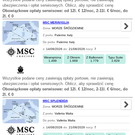
ubezpieczenia i opłat serwisowych. Oblicz, aby sprawdzić cenę.
Obowiązkowe opłaty serwisowe: od 12l. € 12/noc, 2-11l. € 6/noc, do
2l. € 0
MSC MERAVIGLIA
Zona:
MORZE ŚRÓDZIEMNE
Z portu:
Palermo Italy
Do portu:
Palermo Italy
z:
14/08/2026
do:
21/08/2026
nocy:
7
Wewnętrzna
Z Oknem
Z Balkonem
Typu Suite
1.499
1.669
1.779
2.829
Wszystkie podane ceny zawierają opłaty portowe, nie zawierają
ubezpieczenia i opłat serwisowych. Oblicz, aby sprawdzić cenę.
Obowiązkowe opłaty serwisowe: od 12l. € 12/noc, 2-11l. € 6/noc, do
2l. € 0
MSC SPLENDIDA
Zona:
MORZE ŚRÓDZIEMNE
Z portu:
Valletta Malta
Do portu:
Valletta Malta
z:
14/08/2026
do:
21/08/2026
nocy:
7