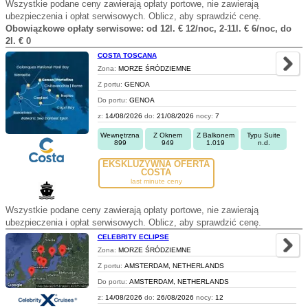
Wszystkie podane ceny zawierają opłaty portowe, nie zawierają
ubezpieczenia i opłat serwisowych. Oblicz, aby sprawdzić cenę.
Obowiązkowe opłaty serwisowe: od 12l. € 12/noc, 2-11l. € 6/noc, do
2l. € 0
COSTA TOSCANA
Zona:
MORZE ŚRÓDZIEMNE
Z portu:
GENOA
Do portu:
GENOA
z:
14/08/2026
do:
21/08/2026
nocy:
7
Wewnętrzna
Z Oknem
Z Balkonem
Typu Suite
899
949
1.019
n.d.
EKSKLUZYWNA OFERTA
COSTA
last minute ceny
Wszystkie podane ceny zawierają opłaty portowe, nie zawierają
ubezpieczenia i opłat serwisowych. Oblicz, aby sprawdzić cenę.
CELEBRITY ECLIPSE
Zona:
MORZE ŚRÓDZIEMNE
Z portu:
AMSTERDAM, NETHERLANDS
Do portu:
AMSTERDAM, NETHERLANDS
z:
14/08/2026
do:
26/08/2026
nocy:
12