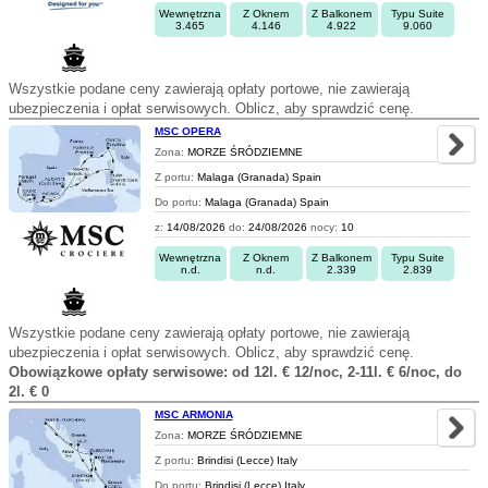
Wewnętrzna
Z Oknem
Z Balkonem
Typu Suite
3.465
4.146
4.922
9.060
Wszystkie podane ceny zawierają opłaty portowe, nie zawierają
ubezpieczenia i opłat serwisowych. Oblicz, aby sprawdzić cenę.
MSC OPERA
Zona:
MORZE ŚRÓDZIEMNE
Z portu:
Malaga (Granada) Spain
Do portu:
Malaga (Granada) Spain
z:
14/08/2026
do:
24/08/2026
nocy:
10
Wewnętrzna
Z Oknem
Z Balkonem
Typu Suite
n.d.
n.d.
2.339
2.839
Wszystkie podane ceny zawierają opłaty portowe, nie zawierają
ubezpieczenia i opłat serwisowych. Oblicz, aby sprawdzić cenę.
Obowiązkowe opłaty serwisowe: od 12l. € 12/noc, 2-11l. € 6/noc, do
2l. € 0
MSC ARMONIA
Zona:
MORZE ŚRÓDZIEMNE
Z portu:
Brindisi (Lecce) Italy
Do portu:
Brindisi (Lecce) Italy