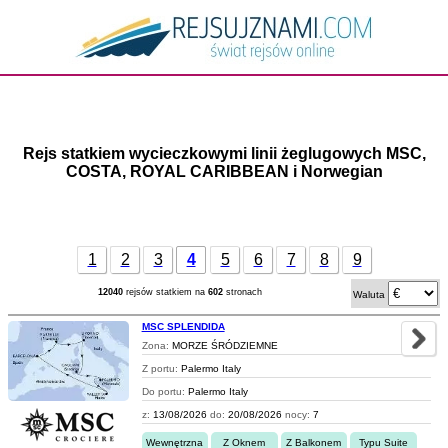
Rejs statkiem wycieczkowymi linii żeglugowych MSC,
COSTA, ROYAL CARIBBEAN i Norwegian
1
2
3
4
5
6
7
8
9
12040
rejsów statkiem na
602
stronach
Waluta
MSC SPLENDIDA
Zona:
MORZE ŚRÓDZIEMNE
Z portu:
Palermo Italy
Do portu:
Palermo Italy
z:
13/08/2026
do:
20/08/2026
nocy:
7
Wewnętrzna
Z Oknem
Z Balkonem
Typu Suite