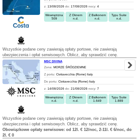
z:
13/08/2026
do:
17/08/2026
nocy:
4
Wewnętrzna
Z Oknem
Z Balkonem
Typu Suite
509
n.d.
n.d.
n.d.
Wszystkie podane ceny zawierają opłaty portowe, nie zawierają
ubezpieczenia i opłat serwisowych. Oblicz, aby sprawdzić cenę.
MSC DIVINA
Zona:
MORZE ŚRÓDZIEMNE
Z portu:
Civitavecchia (Rome) Italy
Do portu:
Civitavecchia (Rome) Italy
z:
14/08/2026
do:
21/08/2026
nocy:
7
Wewnętrzna
Z Oknem
Z Balkonem
Typu Suite
n.d.
n.d.
1.649
1.889
Wszystkie podane ceny zawierają opłaty portowe, nie zawierają
ubezpieczenia i opłat serwisowych. Oblicz, aby sprawdzić cenę.
Obowiązkowe opłaty serwisowe: od 12l. € 12/noc, 2-11l. € 6/noc, do
2l. € 0