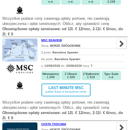
n.d.
n.d.
n.d.
2.239
Wszystkie podane ceny zawierają opłaty portowe, nie zawierają
ubezpieczenia i opłat serwisowych. Oblicz, aby sprawdzić cenę.
Obowiązkowe opłaty serwisowe: od 12l. € 12/noc, 2-11l. € 6/noc, do
2l. € 0
MSC SEAVIEW
Zona:
MORZE ŚRÓDZIEMNE
Z portu:
Barcelona Spanien
Do portu:
Barcelona Spanien
z:
13/08/2026
do:
20/08/2026
nocy:
7
Wewnętrzna
Z Oknem
Z Balkonem
Typu Suite
1.249
1.329
1.519
n.d.
LAST MINUTE MSC
pakiet Easy w korzystnej cenie
Wszystkie podane ceny zawierają opłaty portowe, nie zawierają
ubezpieczenia i opłat serwisowych. Oblicz, aby sprawdzić cenę.
Obowiązkowe opłaty serwisowe: od 12l. € 12/noc, 2-11l. € 6/noc, do
2l. € 0
COSTA TOSCANA
Zona:
MORZE ŚRÓDZIEMNE