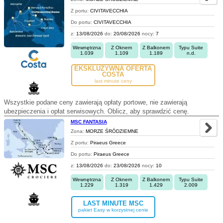
Z portu:
CIVITAVECCHIA
Do portu:
CIVITAVECCHIA
z:
13/08/2026
do:
20/08/2026
nocy:
7
Wewnętrzna
Z Oknem
Z Balkonem
Typu Suite
1.039
1.109
1.189
n.d.
EKSKLUZYWNA OFERTA
COSTA
last minute ceny
Wszystkie podane ceny zawierają opłaty portowe, nie zawierają
ubezpieczenia i opłat serwisowych. Oblicz, aby sprawdzić cenę.
MSC FANTASIA
Zona:
MORZE ŚRÓDZIEMNE
Z portu:
Piraeus Greece
Do portu:
Piraeus Greece
z:
13/08/2026
do:
23/08/2026
nocy:
10
Wewnętrzna
Z Oknem
Z Balkonem
Typu Suite
1.229
1.319
1.429
2.009
LAST MINUTE MSC
pakiet Easy w korzystnej cenie