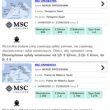
MSC ORCHESTRA
Zona:
MORZE ŚRÓDZIEMNE
Z portu:
Tarragona Spain
Do portu:
Tarragona Spain
z:
14/08/2026
do:
21/08/2026
nocy:
7
Wewnętrzna
Z Oknem
Z Balkonem
Typu Suite
899
949
n.d.
n.d.
Wszystkie podane ceny zawierają opłaty portowe, nie zawierają
ubezpieczenia i opłat serwisowych. Oblicz, aby sprawdzić cenę.
Obowiązkowe opłaty serwisowe: od 12l. € 12/noc, 2-11l. € 6/noc, do
2l. € 0
MSC GRANDIOSA
Zona:
MORZE ŚRÓDZIEMNE
Z portu:
Palma de Mallorca Spain
Do portu:
Palma de Mallorca Spain
z:
14/08/2026
do:
21/08/2026
nocy:
7
Wewnętrzna
Z Oknem
Z Balkonem
Typu Suite
1.089
n.d.
1.789
3.279
Wszystkie podane ceny zawierają opłaty portowe, nie zawierają