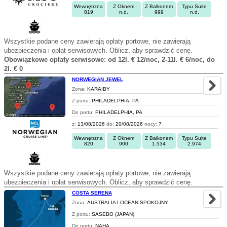
Wewnętrzna
Z Oknem
Z Balkonem
Typu Suite
819
n.d.
999
n.d.
Wszystkie podane ceny zawierają opłaty portowe, nie zawierają
ubezpieczenia i opłat serwisowych. Oblicz, aby sprawdzić cenę.
Obowiązkowe opłaty serwisowe: od 12l. € 12/noc, 2-11l. € 6/noc, do
2l. € 0
NORWEGIAN JEWEL
Zona:
KARAIBY
Z portu:
PHILADELPHIA, PA
Do portu:
PHILADELPHIA, PA
z:
13/08/2026
do:
20/08/2026
nocy:
7
Wewnętrzna
Z Oknem
Z Balkonem
Typu Suite
820
900
1.534
2.974
Wszystkie podane ceny zawierają opłaty portowe, nie zawierają
ubezpieczenia i opłat serwisowych. Oblicz, aby sprawdzić cenę.
COSTA SERENA
Zona:
AUSTRALIA I OCEAN SPOKOJNY
Z portu:
SASEBO (JAPAN)
Do portu:
NAHA