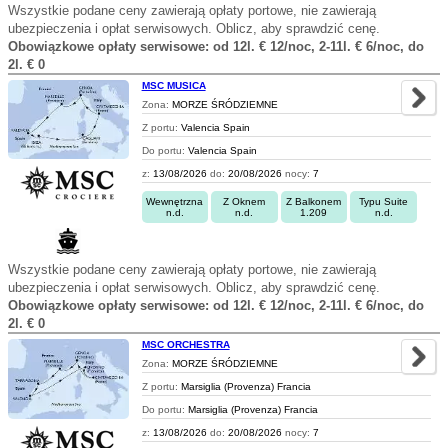
Wszystkie podane ceny zawierają opłaty portowe, nie zawierają
ubezpieczenia i opłat serwisowych. Oblicz, aby sprawdzić cenę.
Obowiązkowe opłaty serwisowe: od 12l. € 12/noc, 2-11l. € 6/noc, do
2l. € 0
MSC MUSICA
Zona:
MORZE ŚRÓDZIEMNE
Z portu:
Valencia Spain
Do portu:
Valencia Spain
z:
13/08/2026
do:
20/08/2026
nocy:
7
Wewnętrzna
Z Oknem
Z Balkonem
Typu Suite
n.d.
n.d.
1.209
n.d.
Wszystkie podane ceny zawierają opłaty portowe, nie zawierają
ubezpieczenia i opłat serwisowych. Oblicz, aby sprawdzić cenę.
Obowiązkowe opłaty serwisowe: od 12l. € 12/noc, 2-11l. € 6/noc, do
2l. € 0
MSC ORCHESTRA
Zona:
MORZE ŚRÓDZIEMNE
Z portu:
Marsiglia (Provenza) Francia
Do portu:
Marsiglia (Provenza) Francia
z:
13/08/2026
do:
20/08/2026
nocy:
7