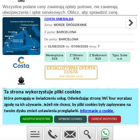
Wszystkie podane ceny zawierają opłaty portowe, nie zawierają
ubezpieczenia i opłat serwisowych. Oblicz, aby sprawdzić cenę.
COSTA SMERALDA
Zona:
MORZE ŚRÓDZIEMNE
Z portu:
BARCELONA
Do portu:
BARCELONA
z:
31/08/2026
do:
07/09/2026
nocy:
7
Wewnętrzna
Z Oknem
Z Balkonem
Typu Suite
829
879
919
n.d.
EKSKLUZYWNA OFERTA
COSTA
last minute ceny
Wszystkie podane ceny zawierają opłaty portowe, nie zawierają
Ta strona wykorzystuje pliki cookies
ubezpieczenia i opłat serwisowych. Oblicz, aby sprawdzić cenę.
które pomagają w świadczeniu usług. Odwiedzając stronę iWi Tour wyrażasz
zgodę na ich używanie. Jeżeli nie chcesz, by pliki cookies były zapisywane na
18
19
20
21
22
23
24
25
26
twoim dysku zmień ustawienia przeglądarki.
Informacje o cookie.
12071
rejsów statkiem na
604
stronach
AKCEPTUJ WSZYSTKIE
WYBIERZ COOKIES
ODRZUĆ WSZYSTKO