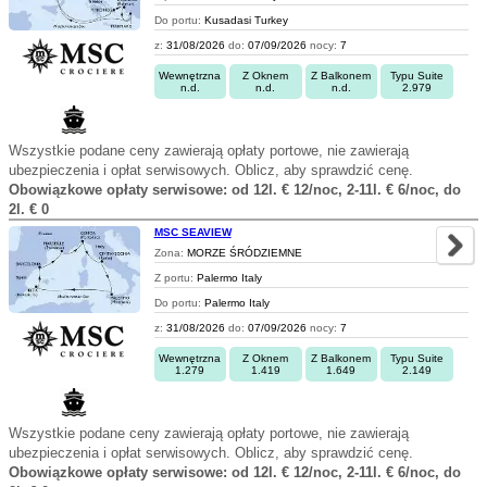
Do portu:
Kusadasi Turkey
z:
31/08/2026
do:
07/09/2026
nocy:
7
Wewnętrzna
Z Oknem
Z Balkonem
Typu Suite
n.d.
n.d.
n.d.
2.979
Wszystkie podane ceny zawierają opłaty portowe, nie zawierają
ubezpieczenia i opłat serwisowych. Oblicz, aby sprawdzić cenę.
Obowiązkowe opłaty serwisowe: od 12l. € 12/noc, 2-11l. € 6/noc, do
2l. € 0
MSC SEAVIEW
Zona:
MORZE ŚRÓDZIEMNE
Z portu:
Palermo Italy
Do portu:
Palermo Italy
z:
31/08/2026
do:
07/09/2026
nocy:
7
Wewnętrzna
Z Oknem
Z Balkonem
Typu Suite
1.279
1.419
1.649
2.149
Wszystkie podane ceny zawierają opłaty portowe, nie zawierają
ubezpieczenia i opłat serwisowych. Oblicz, aby sprawdzić cenę.
Obowiązkowe opłaty serwisowe: od 12l. € 12/noc, 2-11l. € 6/noc, do