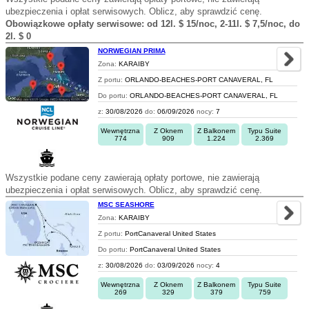
ubezpieczenia i opłat serwisowych. Oblicz, aby sprawdzić cenę.
Obowiązkowe opłaty serwisowe: od 12l. $ 15/noc, 2-11l. $ 7,5/noc, do
2l. $ 0
NORWEGIAN PRIMA
Zona:
KARAIBY
Z portu:
ORLANDO-BEACHES-PORT CANAVERAL, FL
Do portu:
ORLANDO-BEACHES-PORT CANAVERAL, FL
z:
30/08/2026
do:
06/09/2026
nocy:
7
Wewnętrzna
Z Oknem
Z Balkonem
Typu Suite
774
909
1.224
2.369
Wszystkie podane ceny zawierają opłaty portowe, nie zawierają
ubezpieczenia i opłat serwisowych. Oblicz, aby sprawdzić cenę.
MSC SEASHORE
Zona:
KARAIBY
Z portu:
PortCanaveral United States
Do portu:
PortCanaveral United States
z:
30/08/2026
do:
03/09/2026
nocy:
4
Wewnętrzna
Z Oknem
Z Balkonem
Typu Suite
269
329
379
759