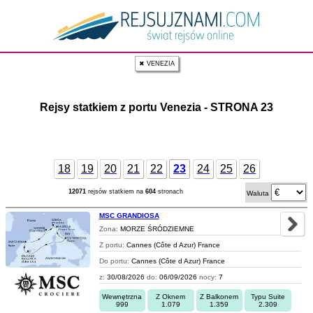
✖ VENEZIA
Rejsy statkiem z portu Venezia - STRONA 23
18
19
20
21
22
23
24
25
26
12071
rejsów statkiem na
604
stronach
Waluta
MSC GRANDIOSA
Zona:
MORZE ŚRÓDZIEMNE
Z portu:
Cannes (Côte d Azur) France
Do portu:
Cannes (Côte d Azur) France
z:
30/08/2026
do:
06/09/2026
nocy:
7
Wewnętrzna
Z Oknem
Z Balkonem
Typu Suite
999
1.079
1.359
2.309