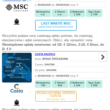
z:
30/08/2026
do:
06/09/2026
nocy:
7
Wewnętrzna
Z Oknem
Z Balkonem
Typu Suite
n.d.
n.d.
1.189
1.709
LAST MINUTE MSC
pakiet Easy w korzystnej cenie
Wszystkie podane ceny zawierają opłaty portowe, nie zawierają
ubezpieczenia i opłat serwisowych. Oblicz, aby sprawdzić cenę.
Obowiązkowe opłaty serwisowe: od 12l. € 12/noc, 2-11l. € 6/noc, do
2l. € 0
COSTA PACIFICA
Zona:
MORZE ŚRÓDZIEMNE
Z portu:
SAVONA
Do portu:
SAVONA
z:
30/08/2026
do:
06/09/2026
nocy:
7
Wewnętrzna
Z Oknem
Z Balkonem
Typu Suite
749
939
1.249
1.509
EKSKLUZYWNA OFERTA
COSTA
last minute ceny
Wszystkie podane ceny zawierają opłaty portowe, nie zawierają