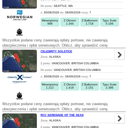
Do portu:
SEATTLE, WA
z:
30/08/2026
do:
06/09/2026
nocy:
7
Wewnętrzna
Z Oknem
Z Balkonem
Typu Suite
998
1.344
1.718
5.194
Wszystkie podane ceny zawierają opłaty portowe, nie zawierają
ubezpieczenia i opłat serwisowych. Oblicz, aby sprawdzić cenę.
CELEBRITY SOLSTICE
Zona:
ALASKA
Z portu:
VANCOUVER, BRITISH COLUMBIA
Do portu:
VANCOUVER, BRITISH COLUMBIA
z:
30/08/2026
do:
06/09/2026
nocy:
7
Wewnętrzna
Z Oknem
Z Balkonem
Typu Suite
1.212
1.419
2.151
2.386
Wszystkie podane ceny zawierają opłaty portowe, nie zawierają
ubezpieczenia i opłat serwisowych. Oblicz, aby sprawdzić cenę.
RCC SERENADE OF THE SEAS
Zona:
ALASKA
Z portu:
VANCOUVER, BRITISH COLUMBIA