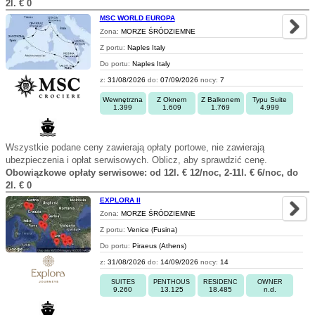
2l. € 0
MSC WORLD EUROPA
Zona:
MORZE ŚRÓDZIEMNE
Z portu:
Naples Italy
Do portu:
Naples Italy
z:
31/08/2026
do:
07/09/2026
nocy:
7
Wewnętrzna
Z Oknem
Z Balkonem
Typu Suite
1.399
1.609
1.769
4.999
Wszystkie podane ceny zawierają opłaty portowe, nie zawierają
ubezpieczenia i opłat serwisowych. Oblicz, aby sprawdzić cenę.
Obowiązkowe opłaty serwisowe: od 12l. € 12/noc, 2-11l. € 6/noc, do
2l. € 0
EXPLORA II
Zona:
MORZE ŚRÓDZIEMNE
Z portu:
Venice (Fusina)
Do portu:
Piraeus (Athens)
z:
31/08/2026
do:
14/09/2026
nocy:
14
SUITES
PENTHOUS
RESIDENC
OWNER
9.260
13.125
18.485
n.d.