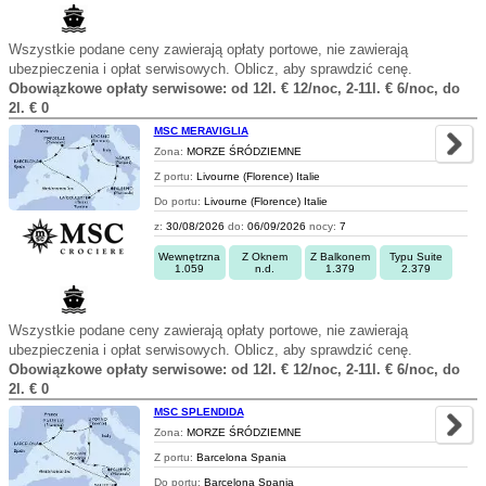
Wszystkie podane ceny zawierają opłaty portowe, nie zawierają
ubezpieczenia i opłat serwisowych. Oblicz, aby sprawdzić cenę.
Obowiązkowe opłaty serwisowe: od 12l. € 12/noc, 2-11l. € 6/noc, do
2l. € 0
MSC MERAVIGLIA
Zona:
MORZE ŚRÓDZIEMNE
Z portu:
Livourne (Florence) Italie
Do portu:
Livourne (Florence) Italie
z:
30/08/2026
do:
06/09/2026
nocy:
7
Wewnętrzna
Z Oknem
Z Balkonem
Typu Suite
1.059
n.d.
1.379
2.379
Wszystkie podane ceny zawierają opłaty portowe, nie zawierają
ubezpieczenia i opłat serwisowych. Oblicz, aby sprawdzić cenę.
Obowiązkowe opłaty serwisowe: od 12l. € 12/noc, 2-11l. € 6/noc, do
2l. € 0
MSC SPLENDIDA
Zona:
MORZE ŚRÓDZIEMNE
Z portu:
Barcelona Spania
Do portu:
Barcelona Spania