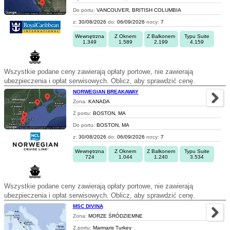
Do portu:
VANCOUVER, BRITISH COLUMBIA
z:
30/08/2026
do:
06/09/2026
nocy:
7
Wewnętrzna
Z Oknem
Z Balkonem
Typu Suite
1.349
1.589
2.199
4.159
Wszystkie podane ceny zawierają opłaty portowe, nie zawierają
ubezpieczenia i opłat serwisowych. Oblicz, aby sprawdzić cenę.
NORWEGIAN BREAKAWAY
Zona:
KANADA
Z portu:
BOSTON, MA
Do portu:
BOSTON, MA
z:
30/08/2026
do:
06/09/2026
nocy:
7
Wewnętrzna
Z Oknem
Z Balkonem
Typu Suite
724
1.044
1.240
3.534
Wszystkie podane ceny zawierają opłaty portowe, nie zawierają
ubezpieczenia i opłat serwisowych. Oblicz, aby sprawdzić cenę.
MSC DIVINA
Zona:
MORZE ŚRÓDZIEMNE
Z portu:
Marmaris Turkey