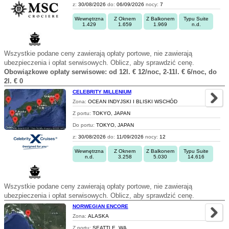
z:
30/08/2026
do:
06/09/2026
nocy:
7
Wewnętrzna
Z Oknem
Z Balkonem
Typu Suite
1.429
1.659
1.969
n.d.
Wszystkie podane ceny zawierają opłaty portowe, nie zawierają
ubezpieczenia i opłat serwisowych. Oblicz, aby sprawdzić cenę.
Obowiązkowe opłaty serwisowe: od 12l. € 12/noc, 2-11l. € 6/noc, do
2l. € 0
CELEBRITY MILLENIUM
Zona:
OCEAN INDYJSKI I BLISKI WSCHÓD
Z portu:
TOKYO, JAPAN
Do portu:
TOKYO, JAPAN
z:
30/08/2026
do:
11/09/2026
nocy:
12
Wewnętrzna
Z Oknem
Z Balkonem
Typu Suite
n.d.
3.258
5.030
14.616
Wszystkie podane ceny zawierają opłaty portowe, nie zawierają
ubezpieczenia i opłat serwisowych. Oblicz, aby sprawdzić cenę.
NORWEGIAN ENCORE
Zona:
ALASKA
Z portu:
SEATTLE, WA