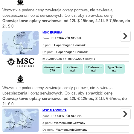
Wszystkie podane ceny zawierają opłaty portowe, nie zawierają
ubezpieczenia i opłat serwisowych. Oblicz, aby sprawdzić cenę.
Obowiązkowe opłaty serwisowe: od 12l. $ 15/noc, 2-11l. $ 7,5/noc, do
2l. $ 0
MSC EURIBIA
Zona:
EUROPA PÓŁNOCNA
Z portu:
Copenhagen Denmark
Do portu:
Copenhagen Denmark
z:
30/08/2026
do:
06/09/2026
nocy:
7
Wewnętrzna
Z Oknem
Z Balkonem
Typu Suite
979
n.d.
n.d.
n.d.
Wszystkie podane ceny zawierają opłaty portowe, nie zawierają
ubezpieczenia i opłat serwisowych. Oblicz, aby sprawdzić cenę.
Obowiązkowe opłaty serwisowe: od 12l. € 12/noc, 2-11l. € 6/noc, do
2l. € 0
MSC MAGNIFICA
Zona:
EUROPA PÓŁNOCNA
Z portu:
WarnemündeGermany
Do portu:
WarnemündeGermany