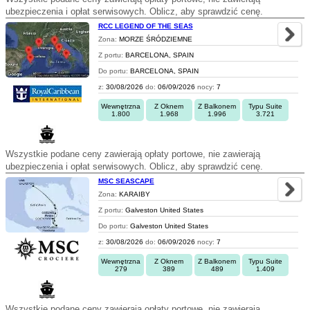
ubezpieczenia i opłat serwisowych. Oblicz, aby sprawdzić cenę.
RCC LEGEND OF THE SEAS
Zona:
MORZE ŚRÓDZIEMNE
Z portu:
BARCELONA, SPAIN
Do portu:
BARCELONA, SPAIN
z:
30/08/2026
do:
06/09/2026
nocy:
7
Wewnętrzna
Z Oknem
Z Balkonem
Typu Suite
1.800
1.968
1.996
3.721
Wszystkie podane ceny zawierają opłaty portowe, nie zawierają
ubezpieczenia i opłat serwisowych. Oblicz, aby sprawdzić cenę.
MSC SEASCAPE
Zona:
KARAIBY
Z portu:
Galveston United States
Do portu:
Galveston United States
z:
30/08/2026
do:
06/09/2026
nocy:
7
Wewnętrzna
Z Oknem
Z Balkonem
Typu Suite
279
389
489
1.409
Wszystkie podane ceny zawierają opłaty portowe, nie zawierają